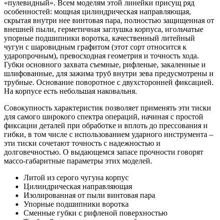
«пулевидный». Всем моделям этой линейки присущ ряд
особенностей: мощная цилиндрическая направляющая,
скрытая внутри нее винтовая пара, полностью защищенная от
внешней пыли, герметичная заглушка корпуса, игольчатые
упорные подшипники воротка, качественный литейный
чугун с шаровидным графитом (этот сорт относится к
ударопрочным), превосходная геометрия и точность хода.
Губки основного захвата съемные, рифленые, закаленные и
шлифованные, для зажима труб внутри зева предусмотрены и
трубные. Основание поворотное с двухсторонней фиксацией.
На корпусе есть небольшая наковальня.
Совокупность характеристик позволяет применять эти тиски
для самого широкого спектра операций, начиная с простой
фиксации деталей при обработке и вплоть до прессования и
гибки, в том числе с использованием ударного инструмента –
эти тиски сочетают точность с надежностью и
долговечностью. О выдающемся запасе прочности говорят
массо-габаритные параметры этих моделей.
Литой из серого чугуна корпус
Цилиндрическая направляющая
Изолированная от пыли винтовая пара
Упорные подшипники воротка
Сменные губки с рифленой поверхностью