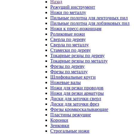
Назад
Режущий инструмент
Ножи по металлу
Пильные полотна для ленточных пил
Пильные полотна для лобзиковых пил
Ножи к пресс-ножницам
Роликовые ножи
Сверла по дереву
Сверла по металлу
Стамески по дереву
Токарные резцы по дереву
Токарные резцы по металлу
Фрезы по дереву
Фрезы по металлу
Шлифовальные круги
Ножевые валы
Ножи для резки проводов
Ножи для резки арматуры
Диски для заточки сверл
Диски для заточки фрез
Фрезы кромкоскалывающие
Пластины режущие
Коронки
Зенковки
Строгальные ножи