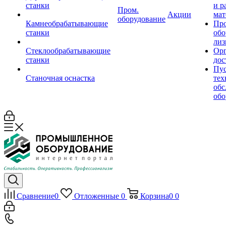
станки
и р
Пром.
Акции
мат
оборудование
Камнеобрабатывающие
Пр
станки
обо
лиз
Стеклообрабатывающие
Орг
станки
дос
Пус
Станочная оснастка
тех
обс
обо
Сравнение
0
Отложенные
0
Корзина
0
0