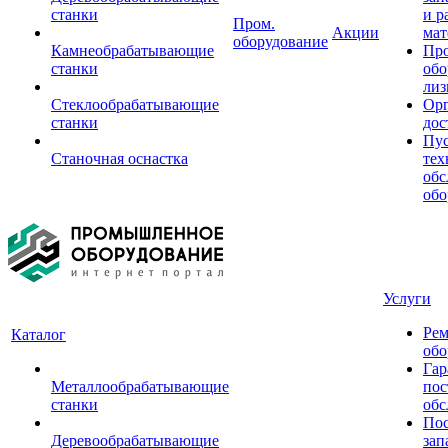
станки
и р
Пром.
Акции
мат
оборудование
Камнеобрабатывающие
Пр
станки
обо
лиз
Стеклообрабатывающие
Орг
станки
дос
Пус
Станочная оснастка
тех
обс
обо
Услуги
Рем
Каталог
обо
Гар
Металлообрабатывающие
пос
станки
обс
Пос
Деревообрабатывающие
зап