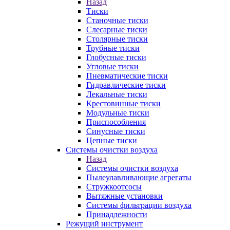
Назад
Тиски
Станочные тиски
Слесарные тиски
Столярные тиски
Трубные тиски
Глобусные тиски
Угловые тиски
Пневматические тиски
Гидравлические тиски
Лекальные тиски
Крестовинные тиски
Модульные тиски
Приспособления
Синусные тиски
Цепные тиски
Системы очистки воздуха
Назад
Системы очистки воздуха
Пылеулавливающие агрегаты
Стружкоотсосы
Вытяжные установки
Системы фильтрации воздуха
Принадлежности
Режущий инструмент