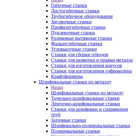
Гибочные станки
Листогибочные станки
Трубогибочное оборудование
Зиговочные станки
Профилегибочные станки
Пуклевочные станки
Роликовые вытяжные станки
Фальцегибочные станки
Угловысечные станки
Станки для сборки отводов
Станки для размотки и правки металла
Станки для изготовления конусов
Станки для изготовления гофроколена
Крафтформеры
Шлифовальные станки по металлу
Назад
Шлифовальные станки по металлу
Точильно-шлифовальные станки
Ленточно-шлифовальные станки
Станки для шлифовки и сопряжения
труб
Заточные станки
Шлифовально-полировальные станки
Полировальные станки