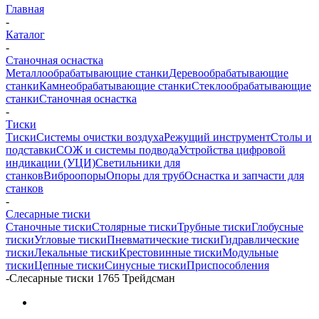
Главная
-
Каталог
-
Станочная оснастка
Металлообрабатывающие станки
Деревообрабатывающие
станки
Камнеобрабатывающие станки
Стеклообрабатывающие
станки
Станочная оснастка
-
Тиски
Тиски
Системы очистки воздуха
Режущий инструмент
Столы и
подставки
СОЖ и системы подвода
Устройства цифровой
индикации (УЦИ)
Светильники для
станков
Виброопоры
Опоры для труб
Оснастка и запчасти для
станков
-
Слесарные тиски
Станочные тиски
Столярные тиски
Трубные тиски
Глобусные
тиски
Угловые тиски
Пневматические тиски
Гидравлические
тиски
Лекальные тиски
Крестовинные тиски
Модульные
тиски
Цепные тиски
Синусные тиски
Приспособления
-
Слесарные тиски 1765 Трейдсман