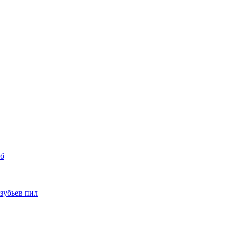
уб
 зубьев пил