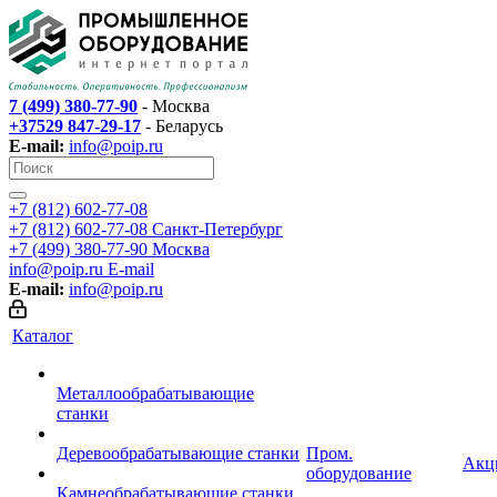
7 (499) 380-77-90
- Москва
+37529 847-29-17
- Беларусь
E-mail:
info@poip.ru
+7 (812) 602-77-08
+7 (812) 602-77-08
Санкт-Петербург
+7 (499) 380-77-90
Москва
info@poip.ru
E-mail
E-mail:
info@poip.ru
Каталог
Металлообрабатывающие
станки
Деревообрабатывающие станки
Пром.
Акц
оборудование
Камнеобрабатывающие станки