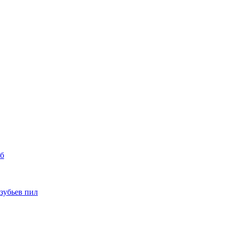
уб
 зубьев пил