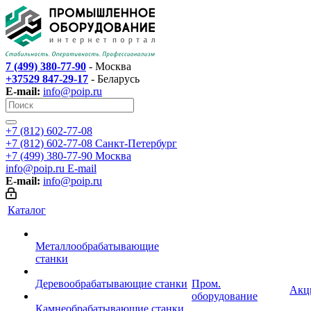
7 (499) 380-77-90
- Москва
+37529 847-29-17
- Беларусь
E-mail:
info@poip.ru
+7 (812) 602-77-08
+7 (812) 602-77-08
Санкт-Петербург
+7 (499) 380-77-90
Москва
info@poip.ru
E-mail
E-mail:
info@poip.ru
Каталог
Металлообрабатывающие
станки
Деревообрабатывающие станки
Пром.
Акц
оборудование
Камнеобрабатывающие станки