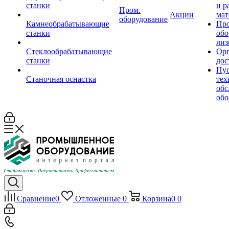
станки
и р
Пром.
Акции
мат
оборудование
Камнеобрабатывающие
Пр
станки
обо
лиз
Стеклообрабатывающие
Орг
станки
дос
Пус
Станочная оснастка
тех
обс
обо
Сравнение
0
Отложенные
0
Корзина
0
0