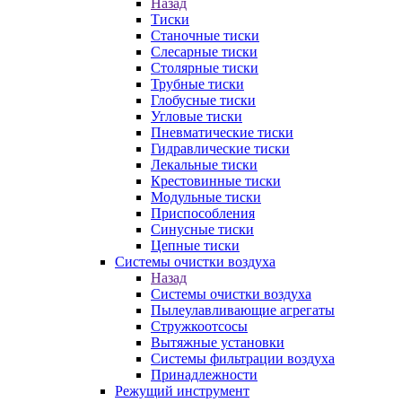
Назад
Тиски
Станочные тиски
Слесарные тиски
Столярные тиски
Трубные тиски
Глобусные тиски
Угловые тиски
Пневматические тиски
Гидравлические тиски
Лекальные тиски
Крестовинные тиски
Модульные тиски
Приспособления
Синусные тиски
Цепные тиски
Системы очистки воздуха
Назад
Системы очистки воздуха
Пылеулавливающие агрегаты
Стружкоотсосы
Вытяжные установки
Системы фильтрации воздуха
Принадлежности
Режущий инструмент