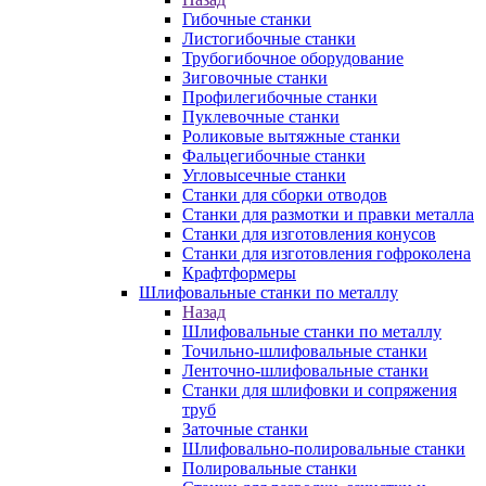
Гибочные станки
Листогибочные станки
Трубогибочное оборудование
Зиговочные станки
Профилегибочные станки
Пуклевочные станки
Роликовые вытяжные станки
Фальцегибочные станки
Угловысечные станки
Станки для сборки отводов
Станки для размотки и правки металла
Станки для изготовления конусов
Станки для изготовления гофроколена
Крафтформеры
Шлифовальные станки по металлу
Назад
Шлифовальные станки по металлу
Точильно-шлифовальные станки
Ленточно-шлифовальные станки
Станки для шлифовки и сопряжения
труб
Заточные станки
Шлифовально-полировальные станки
Полировальные станки