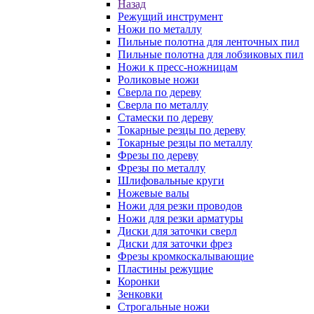
Назад
Режущий инструмент
Ножи по металлу
Пильные полотна для ленточных пил
Пильные полотна для лобзиковых пил
Ножи к пресс-ножницам
Роликовые ножи
Сверла по дереву
Сверла по металлу
Стамески по дереву
Токарные резцы по дереву
Токарные резцы по металлу
Фрезы по дереву
Фрезы по металлу
Шлифовальные круги
Ножевые валы
Ножи для резки проводов
Ножи для резки арматуры
Диски для заточки сверл
Диски для заточки фрез
Фрезы кромкоскалывающие
Пластины режущие
Коронки
Зенковки
Строгальные ножи