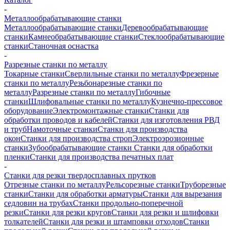
-
Металлообрабатывающие станки
Металлообрабатывающие станки
Деревообрабатывающие
станки
Камнеобрабатывающие станки
Стеклообрабатывающие
станки
Станочная оснастка
-
Разрезные станки по металлу
Токарные станки
Сверлильные станки по металлу
Фрезерные
станки по металлу
Резьбонарезные станки по
металлу
Разрезные станки по металлу
Гибочные
станки
Шлифовальные станки по металлу
Кузнечно-прессовое
оборудование
Электромонтажные станки
Станки для
обработки проводов и кабелей
Станки для изготовления РВД
и труб
Намоточные станки
Станки для производства
окон
Станки для производства строп
Электроэрозионные
станки
Зубообрабатывающие станки
Станки для обработки
пленки
Станки для производства печатных плат
-
Станки для резки твердосплавных прутков
Отрезные станки по металлу
Рельсорезные станки
Труборезные
станки
Станки для обработки арматуры
Станки для вырезания
седловин на трубаx
Станки продольно-поперечной
резки
Станки для резки кругов
Станки для резки и шлифовки
толкателей
Станки для резки и штамповки отходов
Станки