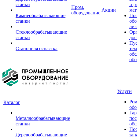
станки
и р
Пром.
Акции
мат
оборудование
Камнеобрабатывающие
Пр
станки
обо
лиз
Стеклообрабатывающие
Орг
станки
дос
Пус
Станочная оснастка
тех
обс
обо
Услуги
Рем
Каталог
обо
Гар
Металлообрабатывающие
пос
станки
обс
Пос
Деревообрабатывающие
зап