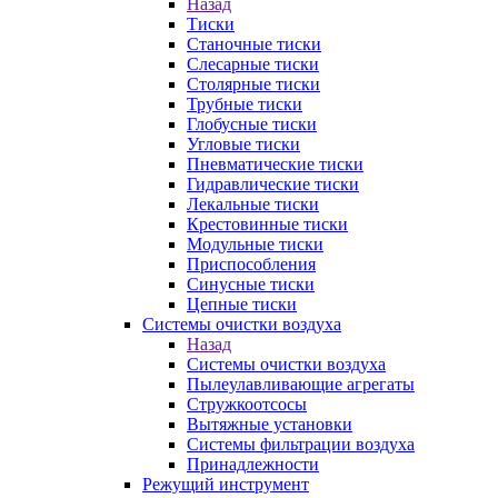
Назад
Тиски
Станочные тиски
Слесарные тиски
Столярные тиски
Трубные тиски
Глобусные тиски
Угловые тиски
Пневматические тиски
Гидравлические тиски
Лекальные тиски
Крестовинные тиски
Модульные тиски
Приспособления
Синусные тиски
Цепные тиски
Системы очистки воздуха
Назад
Системы очистки воздуха
Пылеулавливающие агрегаты
Стружкоотсосы
Вытяжные установки
Системы фильтрации воздуха
Принадлежности
Режущий инструмент