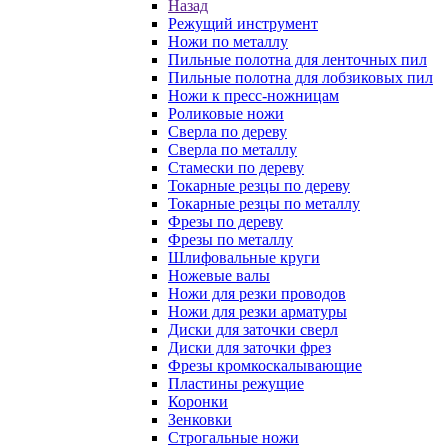
Назад
Режущий инструмент
Ножи по металлу
Пильные полотна для ленточных пил
Пильные полотна для лобзиковых пил
Ножи к пресс-ножницам
Роликовые ножи
Сверла по дереву
Сверла по металлу
Стамески по дереву
Токарные резцы по дереву
Токарные резцы по металлу
Фрезы по дереву
Фрезы по металлу
Шлифовальные круги
Ножевые валы
Ножи для резки проводов
Ножи для резки арматуры
Диски для заточки сверл
Диски для заточки фрез
Фрезы кромкоскалывающие
Пластины режущие
Коронки
Зенковки
Строгальные ножи