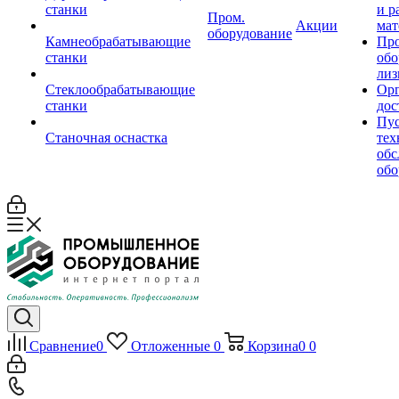
станки
и р
Пром.
Акции
мат
оборудование
Камнеобрабатывающие
Пр
станки
обо
лиз
Стеклообрабатывающие
Орг
станки
дос
Пус
Станочная оснастка
тех
обс
обо
Сравнение
0
Отложенные
0
Корзина
0
0