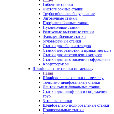
Гибочные станки
Листогибочные станки
Трубогибочное оборудование
Зиговочные станки
Профилегибочные станки
Пуклевочные станки
Роликовые вытяжные станки
Фальцегибочные станки
Угловысечные станки
Станки для сборки отводов
Станки для размотки и правки металла
Станки для изготовления конусов
Станки для изготовления гофроколена
Крафтформеры
Шлифовальные станки по металлу
Назад
Шлифовальные станки по металлу
Точильно-шлифовальные станки
Ленточно-шлифовальные станки
Станки для шлифовки и сопряжения
труб
Заточные станки
Шлифовально-полировальные станки
Полировальные станки