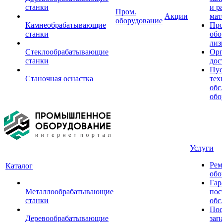
станки
и р
Пром.
Акции
мат
оборудование
Камнеобрабатывающие
Пр
станки
обо
лиз
Стеклообрабатывающие
Орг
станки
дос
Пус
Станочная оснастка
тех
обс
обо
Услуги
Рем
Каталог
обо
Гар
Металлообрабатывающие
пос
станки
обс
Пос
Деревообрабатывающие
зап