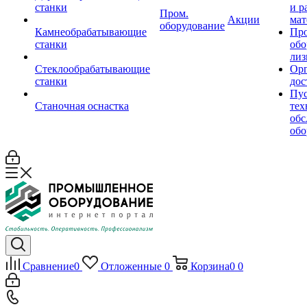
станки
и р
Пром.
Акции
мат
оборудование
Камнеобрабатывающие
Пр
станки
обо
лиз
Стеклообрабатывающие
Орг
станки
дос
Пус
Станочная оснастка
тех
обс
обо
Сравнение
0
Отложенные
0
Корзина
0
0