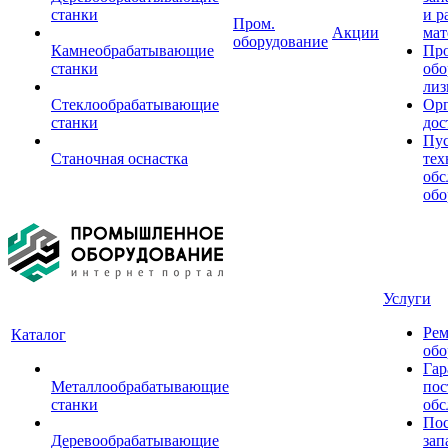
станки
и р
Пром.
Акции
мат
оборудование
Камнеобрабатывающие
Пр
станки
обо
лиз
Стеклообрабатывающие
Орг
станки
дос
Пус
Станочная оснастка
тех
обс
обо
Услуги
Рем
Каталог
обо
Гар
Металлообрабатывающие
пос
станки
обс
Пос
Деревообрабатывающие
зап