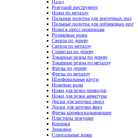
Назад
Режущий инструмент
Ножи по металлу
Пильные полотна для ленточных пил
Пильные полотна для лобзиковых пил
Ножи к пресс-ножницам
Роликовые ножи
Сверла по дереву
Сверла по металлу
Стамески по дереву
Токарные резцы по дереву
Токарные резцы по металлу
Фрезы по дереву
Фрезы по металлу
Шлифовальные круги
Ножевые валы
Ножи для резки проводов
Ножи для резки арматуры
Диски для заточки сверл
Диски для заточки фрез
Фрезы кромкоскалывающие
Пластины режущие
Коронки
Зенковки
Строгальные ножи