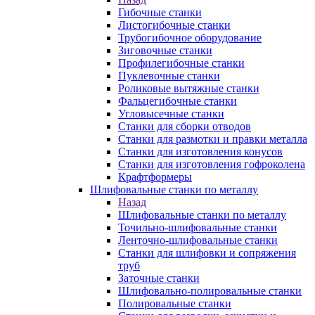
Гибочные станки
Листогибочные станки
Трубогибочное оборудование
Зиговочные станки
Профилегибочные станки
Пуклевочные станки
Роликовые вытяжные станки
Фальцегибочные станки
Угловысечные станки
Станки для сборки отводов
Станки для размотки и правки металла
Станки для изготовления конусов
Станки для изготовления гофроколена
Крафтформеры
Шлифовальные станки по металлу
Назад
Шлифовальные станки по металлу
Точильно-шлифовальные станки
Ленточно-шлифовальные станки
Станки для шлифовки и сопряжения
труб
Заточные станки
Шлифовально-полировальные станки
Полировальные станки