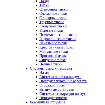
Назад
Тиски
Станочные тиски
Слесарные тиски
Столярные тиски
Трубные тиски
Глобусные тиски
Угловые тиски
Пневматические тиски
Гидравлические тиски
Лекальные тиски
Крестовинные тиски
Модульные тиски
Приспособления
Синусные тиски
Цепные тиски
Системы очистки воздуха
Назад
Системы очистки воздуха
Пылеулавливающие агрегаты
Стружкоотсосы
Вытяжные установки
Системы фильтрации воздуха
Принадлежности
Режущий инструмент