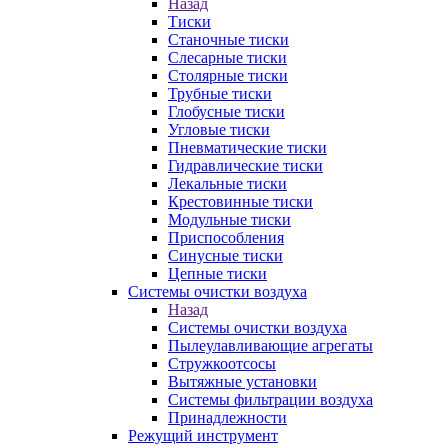
Назад
Тиски
Станочные тиски
Слесарные тиски
Столярные тиски
Трубные тиски
Глобусные тиски
Угловые тиски
Пневматические тиски
Гидравлические тиски
Лекальные тиски
Крестовинные тиски
Модульные тиски
Приспособления
Синусные тиски
Цепные тиски
Системы очистки воздуха
Назад
Системы очистки воздуха
Пылеулавливающие агрегаты
Стружкоотсосы
Вытяжные установки
Системы фильтрации воздуха
Принадлежности
Режущий инструмент