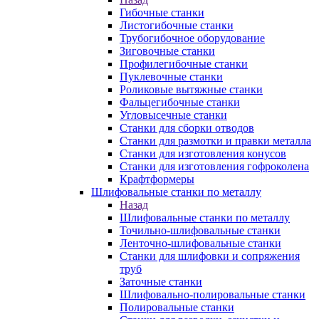
Гибочные станки
Листогибочные станки
Трубогибочное оборудование
Зиговочные станки
Профилегибочные станки
Пуклевочные станки
Роликовые вытяжные станки
Фальцегибочные станки
Угловысечные станки
Станки для сборки отводов
Станки для размотки и правки металла
Станки для изготовления конусов
Станки для изготовления гофроколена
Крафтформеры
Шлифовальные станки по металлу
Назад
Шлифовальные станки по металлу
Точильно-шлифовальные станки
Ленточно-шлифовальные станки
Станки для шлифовки и сопряжения
труб
Заточные станки
Шлифовально-полировальные станки
Полировальные станки