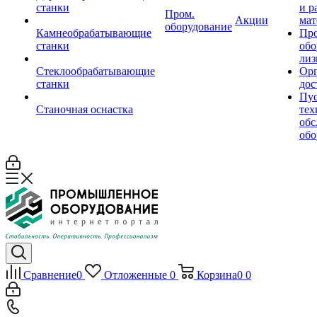
станки
и р
Пром.
Акции
мат
оборудование
Камнеобрабатывающие
Пр
станки
обо
лиз
Стеклообрабатывающие
Орг
станки
дос
Пус
Станочная оснастка
тех
обс
обо
Сравнение
0
Отложенные
0
Корзина
0
0