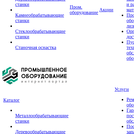
станки
и р
Пром.
Акции
мат
оборудование
Камнеобрабатывающие
Пр
станки
обо
лиз
Стеклообрабатывающие
Орг
станки
дос
Пус
Станочная оснастка
тех
обс
обо
Услуги
Рем
Каталог
обо
Гар
Металлообрабатывающие
пос
станки
обс
Пос
Деревообрабатывающие
зап