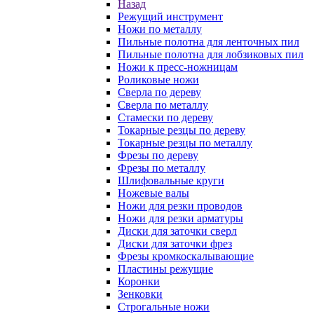
Назад
Режущий инструмент
Ножи по металлу
Пильные полотна для ленточных пил
Пильные полотна для лобзиковых пил
Ножи к пресс-ножницам
Роликовые ножи
Сверла по дереву
Сверла по металлу
Стамески по дереву
Токарные резцы по дереву
Токарные резцы по металлу
Фрезы по дереву
Фрезы по металлу
Шлифовальные круги
Ножевые валы
Ножи для резки проводов
Ножи для резки арматуры
Диски для заточки сверл
Диски для заточки фрез
Фрезы кромкоскалывающие
Пластины режущие
Коронки
Зенковки
Строгальные ножи