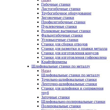
Гибочные станки
Листогибочные станки
Трубогибочное оборудование
Зиговочные станки
Профилегибочные станки
Пуклевочные станки
Роликовые вытяжные станки
Фальцегибочные станки
Угловысечные станки
Станки для сборки отводов
Станки для размотки и правки металла
Станки для изготовления конусов
Станки для изготовления гофроколена
Крафтформеры
Шлифовальные станки по металлу
Назад
Шлифовальные станки по металлу
Точильно-шлифовальные станки
Ленточно-шлифовальные станки
Станки для шлифовки и сопряжения
труб
Заточные станки
Шлифовально-полировальные станки
Полировальные станки