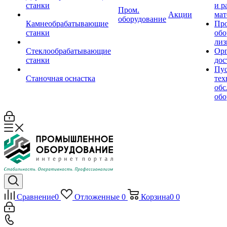
станки
и р
Пром.
Акции
мат
оборудование
Камнеобрабатывающие
Пр
станки
обо
лиз
Стеклообрабатывающие
Орг
станки
дос
Пус
Станочная оснастка
тех
обс
обо
Сравнение
0
Отложенные
0
Корзина
0
0