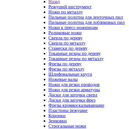
Назад
Режущий инструмент
Ножи по металлу
Пильные полотна для ленточных пил
Пильные полотна для лобзиковых пил
Ножи к пресс-ножницам
Роликовые ножи
Сверла по дереву
Сверла по металлу
Стамески по дереву
Токарные резцы по дереву
Токарные резцы по металлу
Фрезы по дереву
Фрезы по металлу
Шлифовальные круги
Ножевые валы
Ножи для резки проводов
Ножи для резки арматуры
Диски для заточки сверл
Диски для заточки фрез
Фрезы кромкоскалывающие
Пластины режущие
Коронки
Зенковки
Строгальные ножи