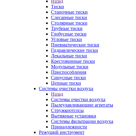
Назад
Тиски
Станочные тиски
Слесарные тиски
Столярные тиски
Трубные тиски
Глобусные тиски
Угловые тиски
Пневматические тиски
Гидравлические тиски
Лекальные тиски
Крестовинные тиски
Модульные тиски
Приспособления
Синусные тиски
Цепные тиски
Системы очистки воздуха
Назад
Системы очистки воздуха
Пылеулавливающие агрегаты
Стружкоотсосы
Вытяжные установки
Системы фильтрации воздуха
Принадлежности
Режущий инструмент