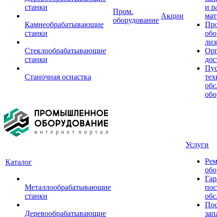
станки
и р
Пром.
Акции
мат
оборудование
Камнеобрабатывающие
Пр
станки
обо
лиз
Стеклообрабатывающие
Орг
станки
дос
Пус
Станочная оснастка
тех
обс
обо
Услуги
Рем
Каталог
обо
Гар
Металлообрабатывающие
пос
станки
обс
Пос
Деревообрабатывающие
зап