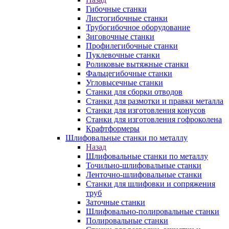
Гибочные станки
Листогибочные станки
Трубогибочное оборудование
Зиговочные станки
Профилегибочные станки
Пуклевочные станки
Роликовые вытяжные станки
Фальцегибочные станки
Угловысечные станки
Станки для сборки отводов
Станки для размотки и правки металла
Станки для изготовления конусов
Станки для изготовления гофроколена
Крафтформеры
Шлифовальные станки по металлу
Назад
Шлифовальные станки по металлу
Точильно-шлифовальные станки
Ленточно-шлифовальные станки
Станки для шлифовки и сопряжения
труб
Заточные станки
Шлифовально-полировальные станки
Полировальные станки