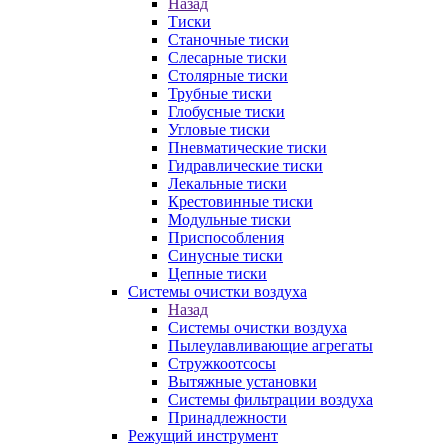
Назад
Тиски
Станочные тиски
Слесарные тиски
Столярные тиски
Трубные тиски
Глобусные тиски
Угловые тиски
Пневматические тиски
Гидравлические тиски
Лекальные тиски
Крестовинные тиски
Модульные тиски
Приспособления
Синусные тиски
Цепные тиски
Системы очистки воздуха
Назад
Системы очистки воздуха
Пылеулавливающие агрегаты
Стружкоотсосы
Вытяжные установки
Системы фильтрации воздуха
Принадлежности
Режущий инструмент