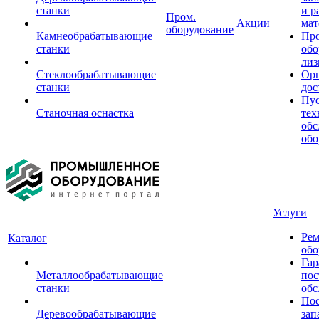
станки
и р
Пром.
Акции
мат
оборудование
Камнеобрабатывающие
Пр
станки
обо
лиз
Стеклообрабатывающие
Орг
станки
дос
Пус
Станочная оснастка
тех
обс
обо
Услуги
Рем
Каталог
обо
Гар
Металлообрабатывающие
пос
станки
обс
Пос
Деревообрабатывающие
зап