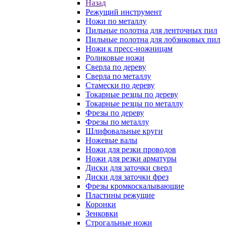
Назад
Режущий инструмент
Ножи по металлу
Пильные полотна для ленточных пил
Пильные полотна для лобзиковых пил
Ножи к пресс-ножницам
Роликовые ножи
Сверла по дереву
Сверла по металлу
Стамески по дереву
Токарные резцы по дереву
Токарные резцы по металлу
Фрезы по дереву
Фрезы по металлу
Шлифовальные круги
Ножевые валы
Ножи для резки проводов
Ножи для резки арматуры
Диски для заточки сверл
Диски для заточки фрез
Фрезы кромкоскалывающие
Пластины режущие
Коронки
Зенковки
Строгальные ножи