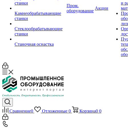
станки
и р
Пром.
Акции
мат
оборудование
Камнеобрабатывающие
Пр
станки
обо
лиз
Стеклообрабатывающие
Орг
станки
дос
Пус
Станочная оснастка
тех
обс
обо
Сравнение
0
Отложенные
0
Корзина
0
0