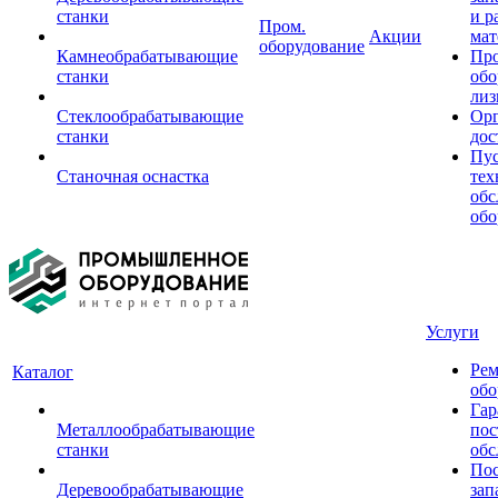
станки
и р
Пром.
Акции
мат
оборудование
Камнеобрабатывающие
Пр
станки
обо
лиз
Стеклообрабатывающие
Орг
станки
дос
Пус
Станочная оснастка
тех
обс
обо
Услуги
Рем
Каталог
обо
Гар
Металлообрабатывающие
пос
станки
обс
Пос
Деревообрабатывающие
зап