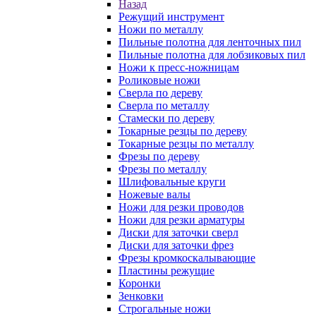
Назад
Режущий инструмент
Ножи по металлу
Пильные полотна для ленточных пил
Пильные полотна для лобзиковых пил
Ножи к пресс-ножницам
Роликовые ножи
Сверла по дереву
Сверла по металлу
Стамески по дереву
Токарные резцы по дереву
Токарные резцы по металлу
Фрезы по дереву
Фрезы по металлу
Шлифовальные круги
Ножевые валы
Ножи для резки проводов
Ножи для резки арматуры
Диски для заточки сверл
Диски для заточки фрез
Фрезы кромкоскалывающие
Пластины режущие
Коронки
Зенковки
Строгальные ножи