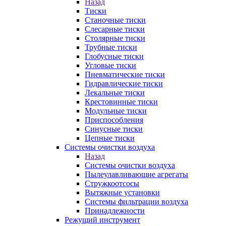
Назад
Тиски
Станочные тиски
Слесарные тиски
Столярные тиски
Трубные тиски
Глобусные тиски
Угловые тиски
Пневматические тиски
Гидравлические тиски
Лекальные тиски
Крестовинные тиски
Модульные тиски
Приспособления
Синусные тиски
Цепные тиски
Системы очистки воздуха
Назад
Системы очистки воздуха
Пылеулавливающие агрегаты
Стружкоотсосы
Вытяжные установки
Системы фильтрации воздуха
Принадлежности
Режущий инструмент