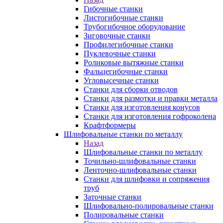
Гибочные станки
Листогибочные станки
Трубогибочное оборудование
Зиговочные станки
Профилегибочные станки
Пуклевочные станки
Роликовые вытяжные станки
Фальцегибочные станки
Угловысечные станки
Станки для сборки отводов
Станки для размотки и правки металла
Станки для изготовления конусов
Станки для изготовления гофроколена
Крафтформеры
Шлифовальные станки по металлу
Назад
Шлифовальные станки по металлу
Точильно-шлифовальные станки
Ленточно-шлифовальные станки
Станки для шлифовки и сопряжения
труб
Заточные станки
Шлифовально-полировальные станки
Полировальные станки