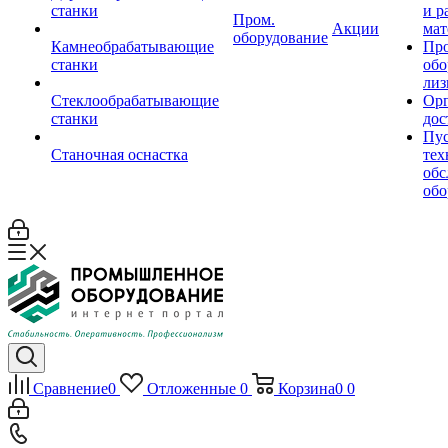
станки
и р
Пром.
Акции
мат
оборудование
Камнеобрабатывающие
Пр
станки
обо
лиз
Стеклообрабатывающие
Орг
станки
дос
Пус
Станочная оснастка
тех
обс
обо
Сравнение
0
Отложенные
0
Корзина
0
0