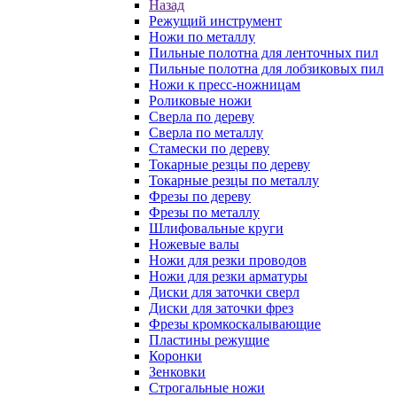
Назад
Режущий инструмент
Ножи по металлу
Пильные полотна для ленточных пил
Пильные полотна для лобзиковых пил
Ножи к пресс-ножницам
Роликовые ножи
Сверла по дереву
Сверла по металлу
Стамески по дереву
Токарные резцы по дереву
Токарные резцы по металлу
Фрезы по дереву
Фрезы по металлу
Шлифовальные круги
Ножевые валы
Ножи для резки проводов
Ножи для резки арматуры
Диски для заточки сверл
Диски для заточки фрез
Фрезы кромкоскалывающие
Пластины режущие
Коронки
Зенковки
Строгальные ножи