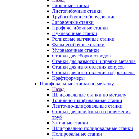
Гибочные станки
Листогибочные станки
Трубогибочное оборудование
Зиговочные станки
Профилегибочные станки
Пуклевочные станки
Роликовые вытяжные станки
Фальцегибочные станки
Угловысечные станки
Станки для сборки отводов
Станки для размотки и правки металла
Станки для изготовления конусов
Станки для изготовления гофроколена
Крафтформеры
Шлифовальные станки по металлу
Назад
Шлифовальные станки по металлу
Точильно-шлифовальные станки
Ленточно-шлифовальные станки
Станки для шлифовки и сопряжения
труб
Заточные станки
Шлифовально-полировальные станки
Полировальные станки