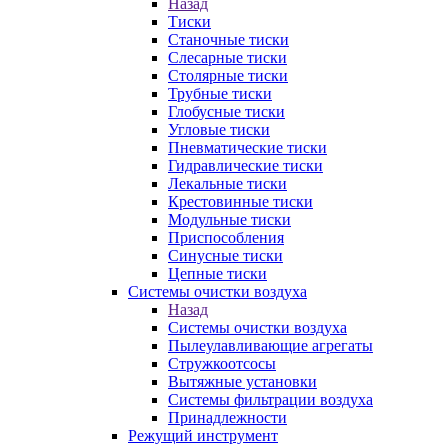
Назад
Тиски
Станочные тиски
Слесарные тиски
Столярные тиски
Трубные тиски
Глобусные тиски
Угловые тиски
Пневматические тиски
Гидравлические тиски
Лекальные тиски
Крестовинные тиски
Модульные тиски
Приспособления
Синусные тиски
Цепные тиски
Системы очистки воздуха
Назад
Системы очистки воздуха
Пылеулавливающие агрегаты
Стружкоотсосы
Вытяжные установки
Системы фильтрации воздуха
Принадлежности
Режущий инструмент