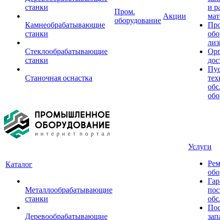
станки
и р
Пром.
Акции
мат
оборудование
Камнеобрабатывающие
Пр
станки
обо
лиз
Стеклообрабатывающие
Орг
станки
дос
Пус
Станочная оснастка
тех
обс
обо
Услуги
Рем
Каталог
обо
Гар
Металлообрабатывающие
пос
станки
обс
Пос
Деревообрабатывающие
зап