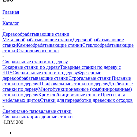
Главная
-
Каталог
-
Деревообрабатывающие станки
Металлообрабатывающие станки
Деревообрабатывающие
станки
Камнеобрабатывающие станки
Стеклообрабатывающие
станки
Станочная оснастка
-
Сверлильные станки по дереву
Токарные станки по дереву
Токарные станки по дереву с
ЧПУ
Сверлильные станки по дереву
Фрезерные
деревообрабатывающие станки
Строгальные станки
Пильные
станки по дереву
Шлифовальные станки по дереву
Долбежные
станки по дереву
Многофункциональные (комбинированные)
станки по дереву
Кромкооблицовочные станки
Прессы для
мебельных щитов
Станки для переработки древесных отходов
-
Сверлильно-пазовальные станки
Сверлильно-присадочные станки
-
LBM 200