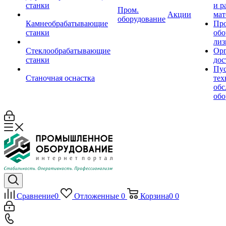
станки
и р
Пром.
Акции
мат
оборудование
Камнеобрабатывающие
Пр
станки
обо
лиз
Стеклообрабатывающие
Орг
станки
дос
Пус
Станочная оснастка
тех
обс
обо
Сравнение
0
Отложенные
0
Корзина
0
0