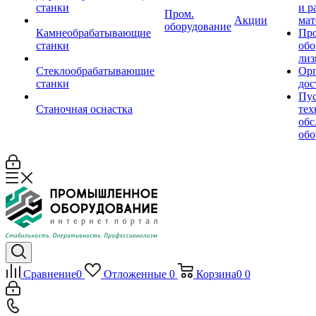
станки
и р
Пром.
Акции
мат
оборудование
Камнеобрабатывающие
Пр
станки
обо
лиз
Стеклообрабатывающие
Орг
станки
дос
Пус
Станочная оснастка
тех
обс
обо
Сравнение
0
Отложенные
0
Корзина
0
0