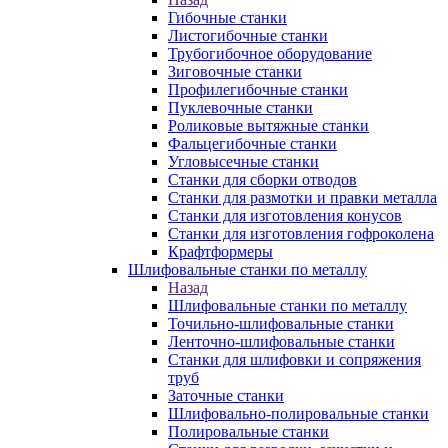
Гибочные станки
Листогибочные станки
Трубогибочное оборудование
Зиговочные станки
Профилегибочные станки
Пуклевочные станки
Роликовые вытяжные станки
Фальцегибочные станки
Угловысечные станки
Станки для сборки отводов
Станки для размотки и правки металла
Станки для изготовления конусов
Станки для изготовления гофроколена
Крафтформеры
Шлифовальные станки по металлу
Назад
Шлифовальные станки по металлу
Точильно-шлифовальные станки
Ленточно-шлифовальные станки
Станки для шлифовки и сопряжения
труб
Заточные станки
Шлифовально-полировальные станки
Полировальные станки