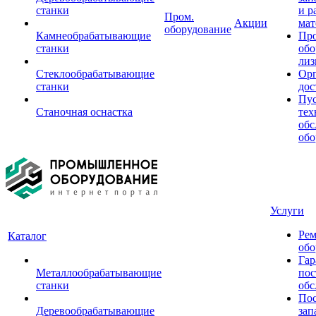
станки
и р
Пром.
Акции
мат
оборудование
Камнеобрабатывающие
Пр
станки
обо
лиз
Стеклообрабатывающие
Орг
станки
дос
Пус
Станочная оснастка
тех
обс
обо
Услуги
Рем
Каталог
обо
Гар
Металлообрабатывающие
пос
станки
обс
Пос
Деревообрабатывающие
зап