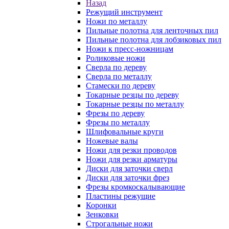
Назад
Режущий инструмент
Ножи по металлу
Пильные полотна для ленточных пил
Пильные полотна для лобзиковых пил
Ножи к пресс-ножницам
Роликовые ножи
Сверла по дереву
Сверла по металлу
Стамески по дереву
Токарные резцы по дереву
Токарные резцы по металлу
Фрезы по дереву
Фрезы по металлу
Шлифовальные круги
Ножевые валы
Ножи для резки проводов
Ножи для резки арматуры
Диски для заточки сверл
Диски для заточки фрез
Фрезы кромкоскалывающие
Пластины режущие
Коронки
Зенковки
Строгальные ножи