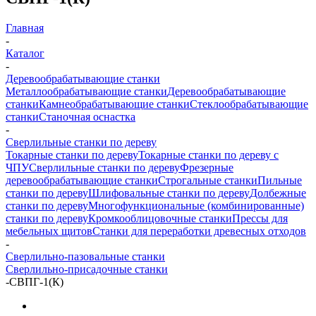
Главная
-
Каталог
-
Деревообрабатывающие станки
Металлообрабатывающие станки
Деревообрабатывающие
станки
Камнеобрабатывающие станки
Стеклообрабатывающие
станки
Станочная оснастка
-
Сверлильные станки по дереву
Токарные станки по дереву
Токарные станки по дереву с
ЧПУ
Сверлильные станки по дереву
Фрезерные
деревообрабатывающие станки
Строгальные станки
Пильные
станки по дереву
Шлифовальные станки по дереву
Долбежные
станки по дереву
Многофункциональные (комбинированные)
станки по дереву
Кромкооблицовочные станки
Прессы для
мебельных щитов
Станки для переработки древесных отходов
-
Сверлильно-пазовальные станки
Сверлильно-присадочные станки
-
СВПГ-1(К)