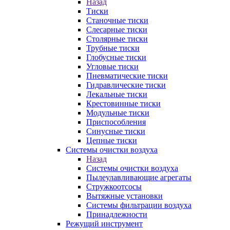
Назад
Тиски
Станочные тиски
Слесарные тиски
Столярные тиски
Трубные тиски
Глобусные тиски
Угловые тиски
Пневматические тиски
Гидравлические тиски
Лекальные тиски
Крестовинные тиски
Модульные тиски
Приспособления
Синусные тиски
Цепные тиски
Системы очистки воздуха
Назад
Системы очистки воздуха
Пылеулавливающие агрегаты
Стружкоотсосы
Вытяжные установки
Системы фильтрации воздуха
Принадлежности
Режущий инструмент