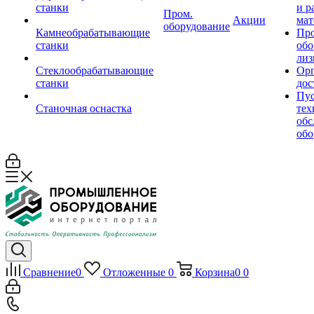
станки
и р
Пром.
Акции
мат
оборудование
Камнеобрабатывающие
Пр
станки
обо
лиз
Стеклообрабатывающие
Орг
станки
дос
Пус
Станочная оснастка
тех
обс
обо
Сравнение
0
Отложенные
0
Корзина
0
0