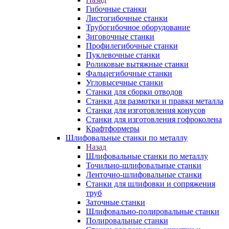
Гибочные станки
Листогибочные станки
Трубогибочное оборудование
Зиговочные станки
Профилегибочные станки
Пуклевочные станки
Роликовые вытяжные станки
Фальцегибочные станки
Угловысечные станки
Станки для сборки отводов
Станки для размотки и правки металла
Станки для изготовления конусов
Станки для изготовления гофроколена
Крафтформеры
Шлифовальные станки по металлу
Назад
Шлифовальные станки по металлу
Точильно-шлифовальные станки
Ленточно-шлифовальные станки
Станки для шлифовки и сопряжения
труб
Заточные станки
Шлифовально-полировальные станки
Полировальные станки