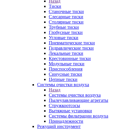
Назад
Тиски
Станочные тиски
Слесарные тиски
Столярные тиски
Трубные тиски
Глобусные тиски
Угловые тиски
Пневматические тиски
Гидравлические тиски
Лекальные тиски
Крестовинные тиски
Модульные тиски
Приспособления
Синусные тиски
Цепные тиски
Системы очистки воздуха
Назад
Системы очистки воздуха
Пылеулавливающие агрегаты
Стружкоотсосы
Вытяжные установки
Системы фильтрации воздуха
Принадлежности
Режущий инструмент