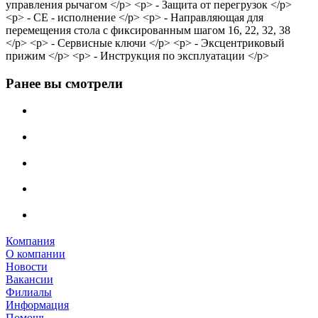
управления рычагом </p> <p> -​ Защита от перегрузок </p>
<p> -​ СЕ - исполнение </p> <p> -​ Направляющая для
перемещения стола с фиксированным шагом 16, 22, 32, 38
</p> <p> -​ Сервисные ключи </p> <p> -​ Эксцентриковый
прижим </p> <p> -​ Инструкция по эксплуатации </p>
Ранее вы смотрели
Компания
О компании
Новости
Вакансии
Филиалы
Информация
Помощь