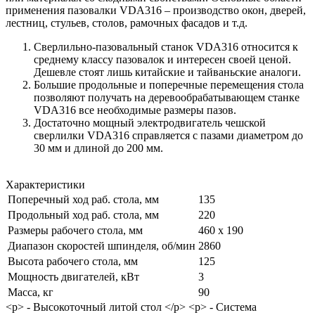
применения пазовалки VDA316 – производство окон, дверей,
лестниц, стульев, столов, рамочных фасадов и т.д.
Сверлильно-пазовальный станок VDA316 относится к
среднему классу пазовалок и интересен своей ценой.
Дешевле стоят лишь китайские и тайваньские аналоги.
Большие продольные и поперечные перемещения стола
позволяют получать на деревообрабатывающем станке
VDA316 все необходимые размеры пазов.
Достаточно мощный электродвигатель чешской
сверлилки VDA316 справляется с пазами диаметром до
30 мм и длиной до 200 мм.
Характеристики
Поперечный ход раб. стола, мм
135
Продольный ход раб. стола, мм
220
Размеры рабочего стола, мм
460 х 190
Диапазон скоростей шпинделя, об/мин
2860
Высота рабочего стола, мм
125
Мощность двигателей, кВт
3
Масса, кг
90
<p> -​ Высокоточный литой стол </p> <p> -​ Система