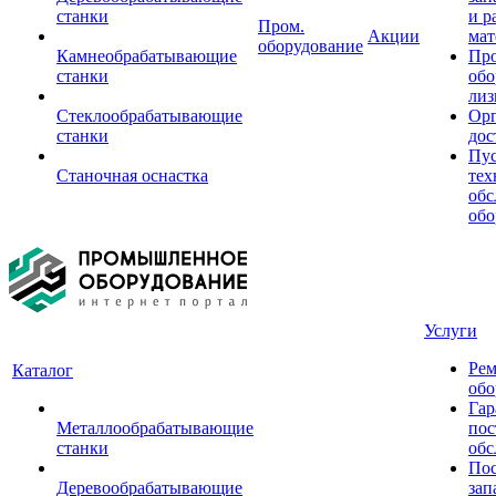
станки
и р
Пром.
Акции
мат
оборудование
Камнеобрабатывающие
Пр
станки
обо
лиз
Стеклообрабатывающие
Орг
станки
дос
Пус
Станочная оснастка
тех
обс
обо
Услуги
Рем
Каталог
обо
Гар
Металлообрабатывающие
пос
станки
обс
Пос
Деревообрабатывающие
зап