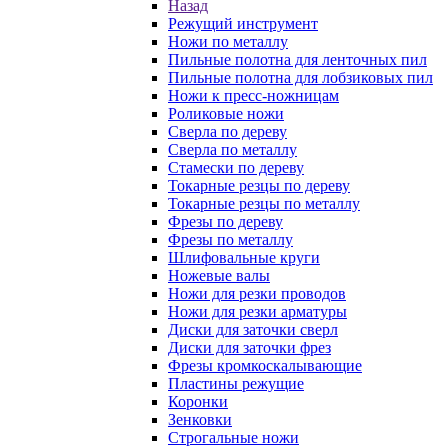
Назад
Режущий инструмент
Ножи по металлу
Пильные полотна для ленточных пил
Пильные полотна для лобзиковых пил
Ножи к пресс-ножницам
Роликовые ножи
Сверла по дереву
Сверла по металлу
Стамески по дереву
Токарные резцы по дереву
Токарные резцы по металлу
Фрезы по дереву
Фрезы по металлу
Шлифовальные круги
Ножевые валы
Ножи для резки проводов
Ножи для резки арматуры
Диски для заточки сверл
Диски для заточки фрез
Фрезы кромкоскалывающие
Пластины режущие
Коронки
Зенковки
Строгальные ножи