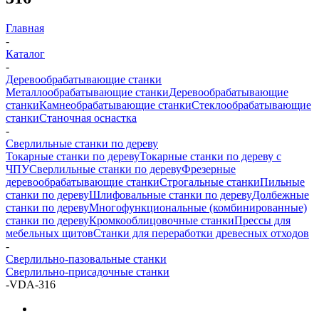
Главная
-
Каталог
-
Деревообрабатывающие станки
Металлообрабатывающие станки
Деревообрабатывающие
станки
Камнеобрабатывающие станки
Стеклообрабатывающие
станки
Станочная оснастка
-
Сверлильные станки по дереву
Токарные станки по дереву
Токарные станки по дереву с
ЧПУ
Сверлильные станки по дереву
Фрезерные
деревообрабатывающие станки
Строгальные станки
Пильные
станки по дереву
Шлифовальные станки по дереву
Долбежные
станки по дереву
Многофункциональные (комбинированные)
станки по дереву
Кромкооблицовочные станки
Прессы для
мебельных щитов
Станки для переработки древесных отходов
-
Сверлильно-пазовальные станки
Сверлильно-присадочные станки
-
VDA-316