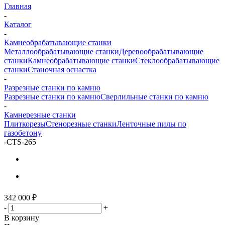
Главная
-
Каталог
-
Камнеобрабатывающие станки
Металлообрабатывающие станки
Деревообрабатывающие
станки
Камнеобрабатывающие станки
Стеклообрабатывающие
станки
Станочная оснастка
-
Разрезные станки по камню
Разрезные станки по камню
Сверлильные станки по камню
-
Камнерезные станки
Плиткорезы
Стенорезные станки
Ленточные пилы по
газобетону
-
CTS-265
342 000
₽
-
+
В корзину