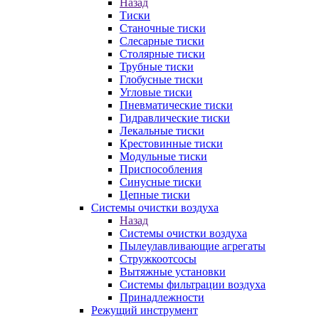
Назад
Тиски
Станочные тиски
Слесарные тиски
Столярные тиски
Трубные тиски
Глобусные тиски
Угловые тиски
Пневматические тиски
Гидравлические тиски
Лекальные тиски
Крестовинные тиски
Модульные тиски
Приспособления
Синусные тиски
Цепные тиски
Системы очистки воздуха
Назад
Системы очистки воздуха
Пылеулавливающие агрегаты
Стружкоотсосы
Вытяжные установки
Системы фильтрации воздуха
Принадлежности
Режущий инструмент