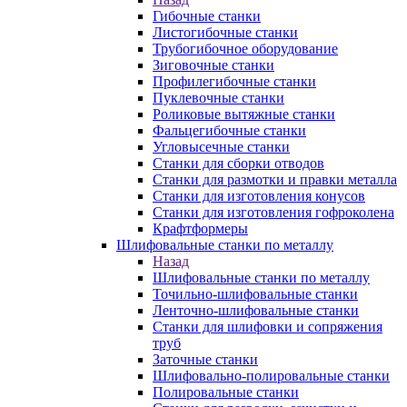
Гибочные станки
Листогибочные станки
Трубогибочное оборудование
Зиговочные станки
Профилегибочные станки
Пуклевочные станки
Роликовые вытяжные станки
Фальцегибочные станки
Угловысечные станки
Станки для сборки отводов
Станки для размотки и правки металла
Станки для изготовления конусов
Станки для изготовления гофроколена
Крафтформеры
Шлифовальные станки по металлу
Назад
Шлифовальные станки по металлу
Точильно-шлифовальные станки
Ленточно-шлифовальные станки
Станки для шлифовки и сопряжения
труб
Заточные станки
Шлифовально-полировальные станки
Полировальные станки