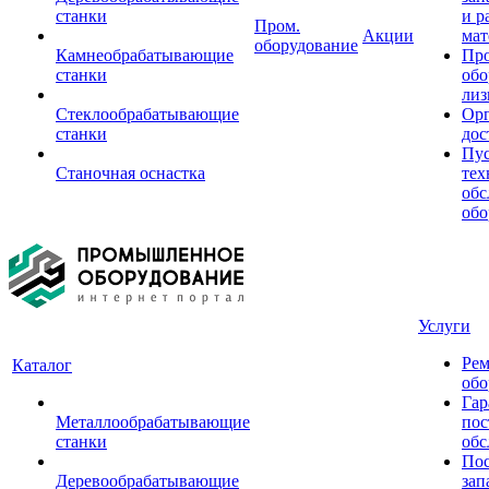
станки
и р
Пром.
Акции
мат
оборудование
Камнеобрабатывающие
Пр
станки
обо
лиз
Стеклообрабатывающие
Орг
станки
дос
Пус
Станочная оснастка
тех
обс
обо
Услуги
Рем
Каталог
обо
Гар
Металлообрабатывающие
пос
станки
обс
Пос
Деревообрабатывающие
зап