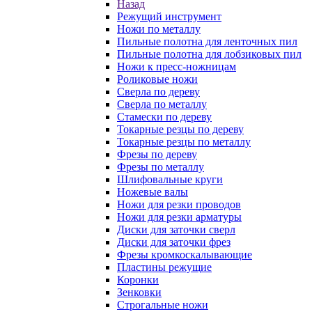
Назад
Режущий инструмент
Ножи по металлу
Пильные полотна для ленточных пил
Пильные полотна для лобзиковых пил
Ножи к пресс-ножницам
Роликовые ножи
Сверла по дереву
Сверла по металлу
Стамески по дереву
Токарные резцы по дереву
Токарные резцы по металлу
Фрезы по дереву
Фрезы по металлу
Шлифовальные круги
Ножевые валы
Ножи для резки проводов
Ножи для резки арматуры
Диски для заточки сверл
Диски для заточки фрез
Фрезы кромкоскалывающие
Пластины режущие
Коронки
Зенковки
Строгальные ножи