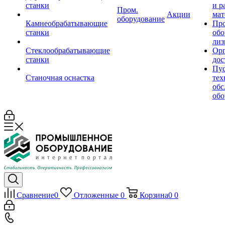
станки
и р
Пром.
Акции
мат
оборудование
Камнеобрабатывающие
Пр
станки
обо
лиз
Стеклообрабатывающие
Орг
станки
дос
Пус
Станочная оснастка
тех
обс
обо
Сравнение
0
Отложенные
0
Корзина
0
0