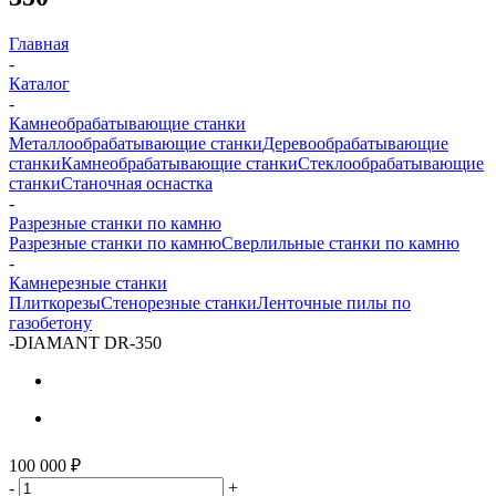
Главная
-
Каталог
-
Камнеобрабатывающие станки
Металлообрабатывающие станки
Деревообрабатывающие
станки
Камнеобрабатывающие станки
Стеклообрабатывающие
станки
Станочная оснастка
-
Разрезные станки по камню
Разрезные станки по камню
Сверлильные станки по камню
-
Камнерезные станки
Плиткорезы
Стенорезные станки
Ленточные пилы по
газобетону
-
DIAMANT DR-350
100 000
₽
-
+