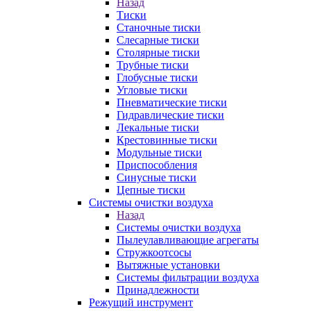
Назад
Тиски
Станочные тиски
Слесарные тиски
Столярные тиски
Трубные тиски
Глобусные тиски
Угловые тиски
Пневматические тиски
Гидравлические тиски
Лекальные тиски
Крестовинные тиски
Модульные тиски
Приспособления
Синусные тиски
Цепные тиски
Системы очистки воздуха
Назад
Системы очистки воздуха
Пылеулавливающие агрегаты
Стружкоотсосы
Вытяжные установки
Системы фильтрации воздуха
Принадлежности
Режущий инструмент