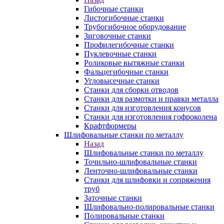
Гибочные станки
Листогибочные станки
Трубогибочное оборудование
Зиговочные станки
Профилегибочные станки
Пуклевочные станки
Роликовые вытяжные станки
Фальцегибочные станки
Угловысечные станки
Станки для сборки отводов
Станки для размотки и правки металла
Станки для изготовления конусов
Станки для изготовления гофроколена
Крафтформеры
Шлифовальные станки по металлу
Назад
Шлифовальные станки по металлу
Точильно-шлифовальные станки
Ленточно-шлифовальные станки
Станки для шлифовки и сопряжения
труб
Заточные станки
Шлифовально-полировальные станки
Полировальные станки