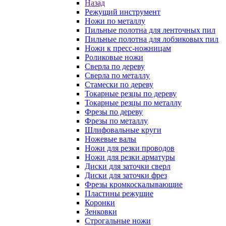
Назад
Режущий инструмент
Ножи по металлу
Пильные полотна для ленточных пил
Пильные полотна для лобзиковых пил
Ножи к пресс-ножницам
Роликовые ножи
Сверла по дереву
Сверла по металлу
Стамески по дереву
Токарные резцы по дереву
Токарные резцы по металлу
Фрезы по дереву
Фрезы по металлу
Шлифовальные круги
Ножевые валы
Ножи для резки проводов
Ножи для резки арматуры
Диски для заточки сверл
Диски для заточки фрез
Фрезы кромкоскалывающие
Пластины режущие
Коронки
Зенковки
Строгальные ножи