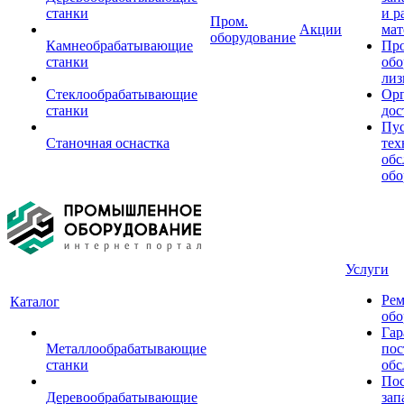
станки
и р
Пром.
Акции
мат
оборудование
Камнеобрабатывающие
Пр
станки
обо
лиз
Стеклообрабатывающие
Орг
станки
дос
Пус
Станочная оснастка
тех
обс
обо
Услуги
Рем
Каталог
обо
Гар
Металлообрабатывающие
пос
станки
обс
Пос
Деревообрабатывающие
зап