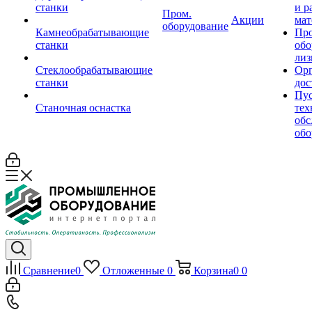
станки
и р
Пром.
Акции
мат
оборудование
Камнеобрабатывающие
Пр
станки
обо
лиз
Стеклообрабатывающие
Орг
станки
дос
Пус
Станочная оснастка
тех
обс
обо
Сравнение
0
Отложенные
0
Корзина
0
0