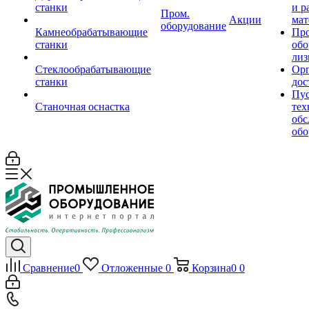
станки
и р
Пром.
Акции
мат
оборудование
Камнеобрабатывающие
Пр
станки
обо
лиз
Стеклообрабатывающие
Орг
станки
дос
Пус
Станочная оснастка
тех
обс
обо
Сравнение
0
Отложенные
0
Корзина
0
0