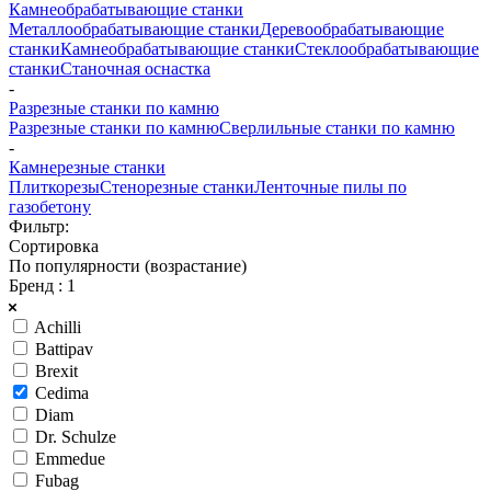
Камнеобрабатывающие станки
Металлообрабатывающие станки
Деревообрабатывающие
станки
Камнеобрабатывающие станки
Стеклообрабатывающие
станки
Станочная оснастка
-
Разрезные станки по камню
Разрезные станки по камню
Сверлильные станки по камню
-
Камнерезные станки
Плиткорезы
Стенорезные станки
Ленточные пилы по
газобетону
Фильтр:
Сортировка
По популярности (возрастание)
Бренд
: 1
Achilli
Battipav
Brexit
Cedima
Diam
Dr. Schulze
Emmedue
Fubag