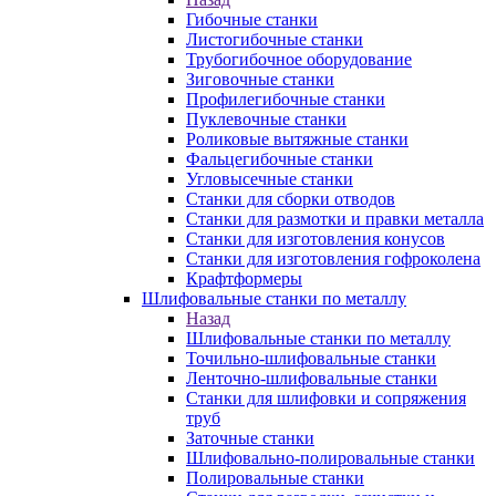
Гибочные станки
Листогибочные станки
Трубогибочное оборудование
Зиговочные станки
Профилегибочные станки
Пуклевочные станки
Роликовые вытяжные станки
Фальцегибочные станки
Угловысечные станки
Станки для сборки отводов
Станки для размотки и правки металла
Станки для изготовления конусов
Станки для изготовления гофроколена
Крафтформеры
Шлифовальные станки по металлу
Назад
Шлифовальные станки по металлу
Точильно-шлифовальные станки
Ленточно-шлифовальные станки
Станки для шлифовки и сопряжения
труб
Заточные станки
Шлифовально-полировальные станки
Полировальные станки