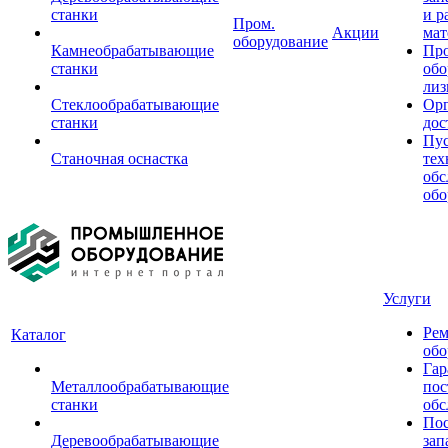
станки
и р
Пром.
Акции
мат
оборудование
Камнеобрабатывающие
Пр
станки
обо
лиз
Стеклообрабатывающие
Орг
станки
дос
Пус
Станочная оснастка
тех
обс
обо
Услуги
Рем
Каталог
обо
Гар
Металлообрабатывающие
пос
станки
обс
Пос
Деревообрабатывающие
зап