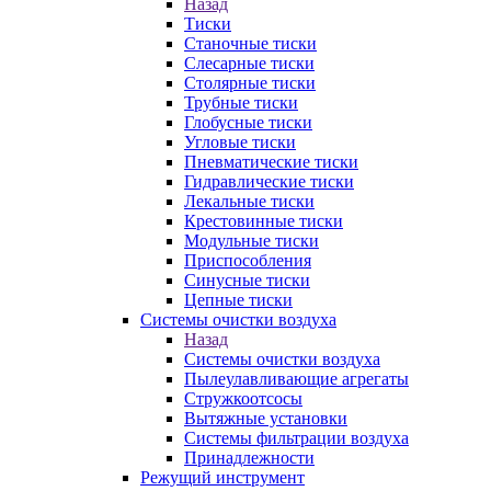
Назад
Тиски
Станочные тиски
Слесарные тиски
Столярные тиски
Трубные тиски
Глобусные тиски
Угловые тиски
Пневматические тиски
Гидравлические тиски
Лекальные тиски
Крестовинные тиски
Модульные тиски
Приспособления
Синусные тиски
Цепные тиски
Системы очистки воздуха
Назад
Системы очистки воздуха
Пылеулавливающие агрегаты
Стружкоотсосы
Вытяжные установки
Системы фильтрации воздуха
Принадлежности
Режущий инструмент