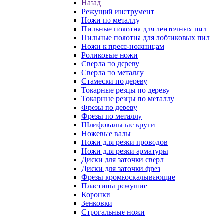
Назад
Режущий инструмент
Ножи по металлу
Пильные полотна для ленточных пил
Пильные полотна для лобзиковых пил
Ножи к пресс-ножницам
Роликовые ножи
Сверла по дереву
Сверла по металлу
Стамески по дереву
Токарные резцы по дереву
Токарные резцы по металлу
Фрезы по дереву
Фрезы по металлу
Шлифовальные круги
Ножевые валы
Ножи для резки проводов
Ножи для резки арматуры
Диски для заточки сверл
Диски для заточки фрез
Фрезы кромкоскалывающие
Пластины режущие
Коронки
Зенковки
Строгальные ножи