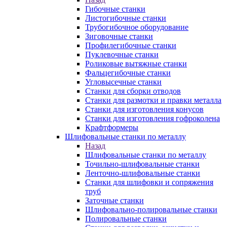
Гибочные станки
Листогибочные станки
Трубогибочное оборудование
Зиговочные станки
Профилегибочные станки
Пуклевочные станки
Роликовые вытяжные станки
Фальцегибочные станки
Угловысечные станки
Станки для сборки отводов
Станки для размотки и правки металла
Станки для изготовления конусов
Станки для изготовления гофроколена
Крафтформеры
Шлифовальные станки по металлу
Назад
Шлифовальные станки по металлу
Точильно-шлифовальные станки
Ленточно-шлифовальные станки
Станки для шлифовки и сопряжения
труб
Заточные станки
Шлифовально-полировальные станки
Полировальные станки