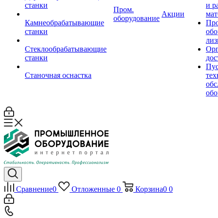
станки
и р
Пром.
Акции
мат
оборудование
Камнеобрабатывающие
Пр
станки
обо
лиз
Стеклообрабатывающие
Орг
станки
дос
Пус
Станочная оснастка
тех
обс
обо
Сравнение
0
Отложенные
0
Корзина
0
0