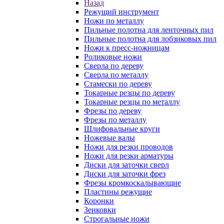
Назад
Режущий инструмент
Ножи по металлу
Пильные полотна для ленточных пил
Пильные полотна для лобзиковых пил
Ножи к пресс-ножницам
Роликовые ножи
Сверла по дереву
Сверла по металлу
Стамески по дереву
Токарные резцы по дереву
Токарные резцы по металлу
Фрезы по дереву
Фрезы по металлу
Шлифовальные круги
Ножевые валы
Ножи для резки проводов
Ножи для резки арматуры
Диски для заточки сверл
Диски для заточки фрез
Фрезы кромкоскалывающие
Пластины режущие
Коронки
Зенковки
Строгальные ножи