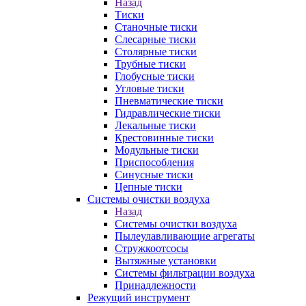
Назад
Тиски
Станочные тиски
Слесарные тиски
Столярные тиски
Трубные тиски
Глобусные тиски
Угловые тиски
Пневматические тиски
Гидравлические тиски
Лекальные тиски
Крестовинные тиски
Модульные тиски
Приспособления
Синусные тиски
Цепные тиски
Системы очистки воздуха
Назад
Системы очистки воздуха
Пылеулавливающие агрегаты
Стружкоотсосы
Вытяжные установки
Системы фильтрации воздуха
Принадлежности
Режущий инструмент