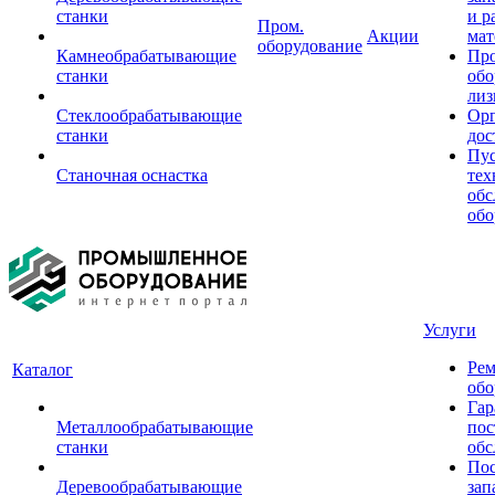
станки
и р
Пром.
Акции
мат
оборудование
Камнеобрабатывающие
Пр
станки
обо
лиз
Стеклообрабатывающие
Орг
станки
дос
Пус
Станочная оснастка
тех
обс
обо
Услуги
Рем
Каталог
обо
Гар
Металлообрабатывающие
пос
станки
обс
Пос
Деревообрабатывающие
зап