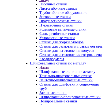
Гибочные станки
Листогибочные станки
Трубогибочное оборудование
Зиговочные станки
Профилегибочные станки
Пуклевочные станки
Роликовые вытяжные станки
Фальцегибочные станки
Угловысечные станки
Станки для сборки отводов
Станки для размотки и правки металла
Станки для изготовления конусов
Станки для изготовления гофроколена
Крафтформеры
Шлифовальные станки по металлу
Назад
Шлифовальные станки по металлу
Точильно-шлифовальные станки
Ленточно-шлифовальные станки
Станки для шлифовки и сопряжения
труб
Заточные станки
Шлифовально-полировальные станки
Полировальные станки