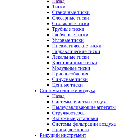
Назад
Тиски
Станочные тиски
Слесарные тиски
Столярные тиски
Трубные тиски
Глобусные тиски
Угловые тиски
Пневматические тиски
Гидравлические тиски
Лекальные тиски
Крестовинные тиски
Модульные тиски
Приспособления
Синусные тиски
Цепные тиски
Системы очистки воздуха
Назад
Системы очистки воздуха
Пылеулавливающие агрегаты
Стружкоотсосы
Вытяжные установки
Системы фильтрации воздуха
Принадлежности
Режущий инструмент