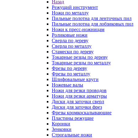
Назад
Режущий инструмент
Ножи по металлу
Пильные полотна для ленточных пил
Пильные полотна для лобзиковых пил
Ножи к пресс-ножницам
Роликовые ножи
Сверла по дереву
Сверла по металлу
Стамески по дереву
Токарные резцы по дереву
Токарные резцы по металлу
Фрезы по дереву
Фрезы по металлу
Шлифовальные круги
Ножевые валы
Ножи для резки проводов
Ножи для резки арматуры
Диски для заточки сверл
Диски для заточки фрез
Фрезы кромкоскалывающие
Пластины режущие
Коронки
Зенковки
Строгальные ножи