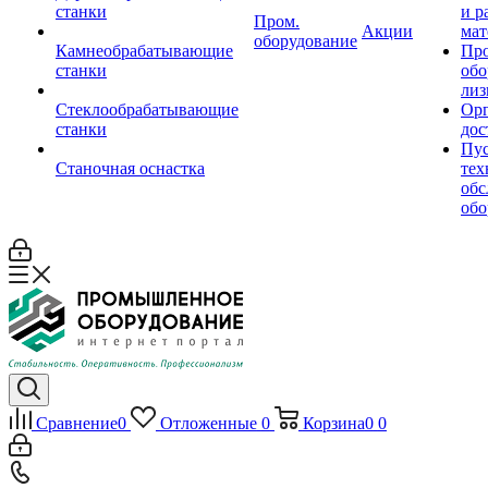
станки
и р
Пром.
Акции
мат
оборудование
Камнеобрабатывающие
Пр
станки
обо
лиз
Стеклообрабатывающие
Орг
станки
дос
Пус
Станочная оснастка
тех
обс
обо
Сравнение
0
Отложенные
0
Корзина
0
0