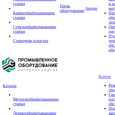
станки
и р
Пром.
Акции
мат
оборудование
Камнеобрабатывающие
Пр
станки
обо
лиз
Стеклообрабатывающие
Орг
станки
дос
Пус
Станочная оснастка
тех
обс
обо
Услуги
Рем
Каталог
обо
Гар
Металлообрабатывающие
пос
станки
обс
Пос
Деревообрабатывающие
зап