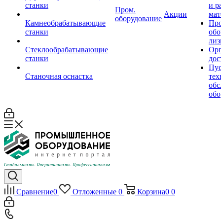
станки
и р
Пром.
Акции
мат
оборудование
Камнеобрабатывающие
Пр
станки
обо
лиз
Стеклообрабатывающие
Орг
станки
дос
Пус
Станочная оснастка
тех
обс
обо
Сравнение
0
Отложенные
0
Корзина
0
0