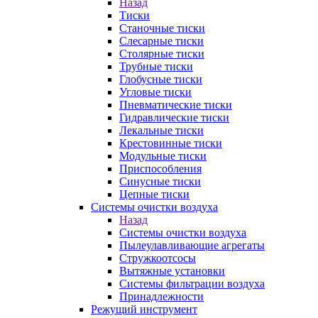
Назад
Тиски
Станочные тиски
Слесарные тиски
Столярные тиски
Трубные тиски
Глобусные тиски
Угловые тиски
Пневматические тиски
Гидравлические тиски
Лекальные тиски
Крестовинные тиски
Модульные тиски
Приспособления
Синусные тиски
Цепные тиски
Системы очистки воздуха
Назад
Системы очистки воздуха
Пылеулавливающие агрегаты
Стружкоотсосы
Вытяжные установки
Системы фильтрации воздуха
Принадлежности
Режущий инструмент