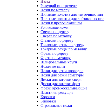
Назад
Режущий инструмент
Ножи по металлу
Пильные полотна для ленточных пил
Пильные полотна для лобзиковых пил
Ножи к пресс-ножницам
Роликовые ножи
Сверла по дереву
Сверла по металлу
Стамески по дереву
Токарные резцы по дереву
Токарные резцы по металлу
Фрезы по дереву
Фрезы по металлу
Шлифовальные круги
Ножевые валы
Ножи для резки проводов
Ножи для резки арматуры
Диски для заточки сверл
Диски для заточки фрез
Фрезы кромкоскалывающие
Пластины режущие
Коронки
Зенковки
Строгальные ножи