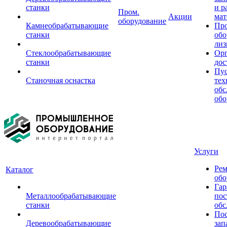
станки
и р
Пром.
Акции
мат
оборудование
Камнеобрабатывающие
Пр
станки
обо
лиз
Стеклообрабатывающие
Орг
станки
дос
Пус
Станочная оснастка
тех
обс
обо
Услуги
Рем
Каталог
обо
Гар
Металлообрабатывающие
пос
станки
обс
Пос
Деревообрабатывающие
зап