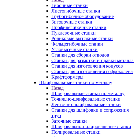
Гибочные станки
Листогибочные станки
Трубогибочное оборудование
Зиговочные станки
Профилегибочные станки
Пуклевочные станки
Роликовые вытяжные станки
Фальцегибочные станки
Угловысечные станки
Станки для сборки отводов
Станки для размотки и правки металла
Станки для изготовления конусов
Станки для изготовления гофроколена
Крафтформеры
Шлифовальные станки по металлу
Назад
Шлифовальные станки по металлу
Точильно-шлифовальные станки
Ленточно-шлифовальные станки
Станки для шлифовки и сопряжения
труб
Заточные станки
Шлифовально-полировальные станки
Полировальные станки