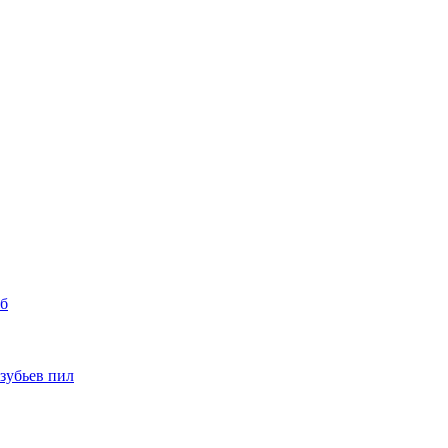
уб
 зубьев пил