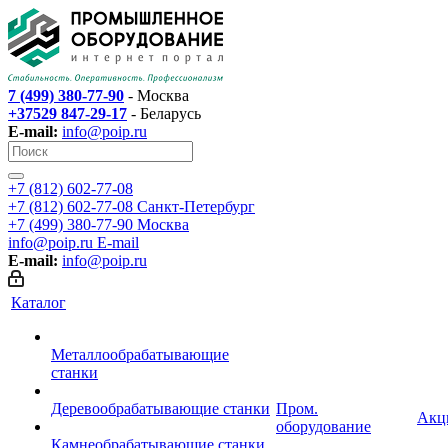
7 (499) 380-77-90
- Москва
+37529 847-29-17
- Беларусь
E-mail:
info@poip.ru
+7 (812) 602-77-08
+7 (812) 602-77-08
Санкт-Петербург
+7 (499) 380-77-90
Москва
info@poip.ru
E-mail
E-mail:
info@poip.ru
Каталог
Металлообрабатывающие
станки
Деревообрабатывающие станки
Пром.
Акц
оборудование
Камнеобрабатывающие станки