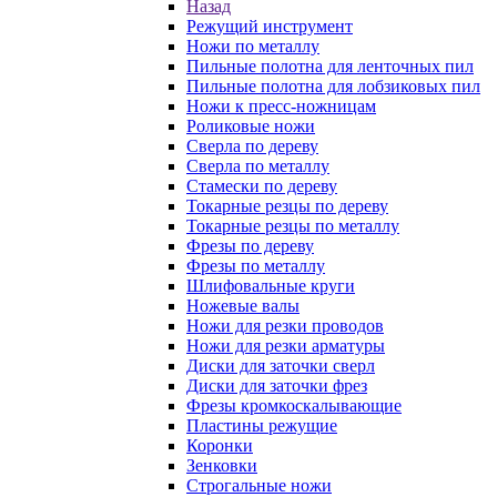
Назад
Режущий инструмент
Ножи по металлу
Пильные полотна для ленточных пил
Пильные полотна для лобзиковых пил
Ножи к пресс-ножницам
Роликовые ножи
Сверла по дереву
Сверла по металлу
Стамески по дереву
Токарные резцы по дереву
Токарные резцы по металлу
Фрезы по дереву
Фрезы по металлу
Шлифовальные круги
Ножевые валы
Ножи для резки проводов
Ножи для резки арматуры
Диски для заточки сверл
Диски для заточки фрез
Фрезы кромкоскалывающие
Пластины режущие
Коронки
Зенковки
Строгальные ножи