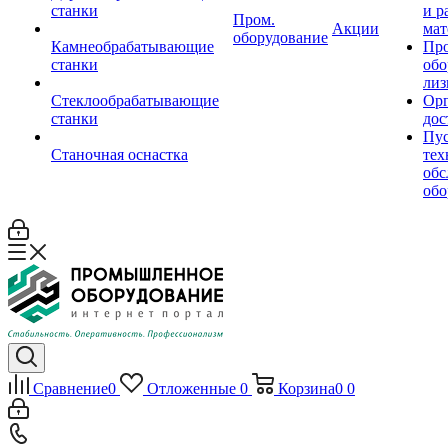
станки
и р
Пром.
Акции
мат
оборудование
Камнеобрабатывающие
Пр
станки
обо
лиз
Стеклообрабатывающие
Орг
станки
дос
Пус
Станочная оснастка
тех
обс
обо
Сравнение
0
Отложенные
0
Корзина
0
0