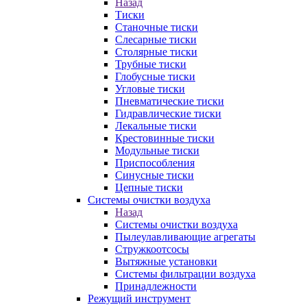
Назад
Тиски
Станочные тиски
Слесарные тиски
Столярные тиски
Трубные тиски
Глобусные тиски
Угловые тиски
Пневматические тиски
Гидравлические тиски
Лекальные тиски
Крестовинные тиски
Модульные тиски
Приспособления
Синусные тиски
Цепные тиски
Системы очистки воздуха
Назад
Системы очистки воздуха
Пылеулавливающие агрегаты
Стружкоотсосы
Вытяжные установки
Системы фильтрации воздуха
Принадлежности
Режущий инструмент