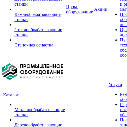
станки
и р
Пром.
Акции
мат
оборудование
Камнеобрабатывающие
Пр
станки
обо
лиз
Стеклообрабатывающие
Орг
станки
дос
Пус
Станочная оснастка
тех
обс
обо
Услуги
Рем
Каталог
обо
Гар
Металлообрабатывающие
пос
станки
обс
Пос
Деревообрабатывающие
зап