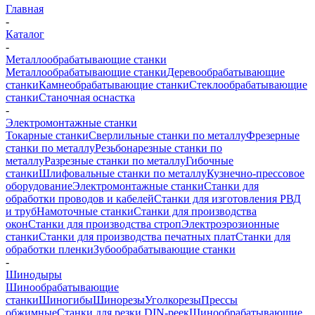
Главная
-
Каталог
-
Металлообрабатывающие станки
Металлообрабатывающие станки
Деревообрабатывающие
станки
Камнеобрабатывающие станки
Стеклообрабатывающие
станки
Станочная оснастка
-
Электромонтажные станки
Токарные станки
Сверлильные станки по металлу
Фрезерные
станки по металлу
Резьбонарезные станки по
металлу
Разрезные станки по металлу
Гибочные
станки
Шлифовальные станки по металлу
Кузнечно-прессовое
оборудование
Электромонтажные станки
Станки для
обработки проводов и кабелей
Станки для изготовления РВД
и труб
Намоточные станки
Станки для производства
окон
Станки для производства строп
Электроэрозионные
станки
Станки для производства печатных плат
Станки для
обработки пленки
Зубообрабатывающие станки
-
Шинодыры
Шинообрабатывающие
станки
Шиногибы
Шинорезы
Уголкорезы
Прессы
обжимные
Станки для резки DIN-реек
Шинообрабатывающие