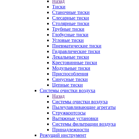
Назад
Тиски
Станочные тиски
Слесарные тиски
Столярные тиски
Трубные тиски
Глобусные тиски
Угловые тиски
Пневматические тиски
Гидравлические тиски
Лекальные тиски
Крестовинные тиски
Модульные тиски
Приспособления
Синусные тиски
Цепные тиски
Системы очистки воздуха
Назад
Системы очистки воздуха
Пылеулавливающие агрегаты
Стружкоотсосы
Вытяжные установки
Системы фильтрации воздуха
Принадлежности
Режущий инструмент