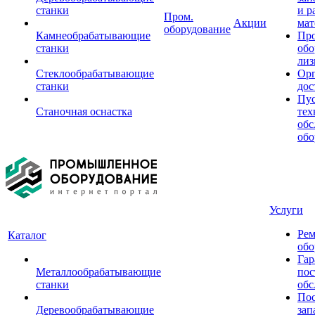
станки
и р
Пром.
Акции
мат
оборудование
Камнеобрабатывающие
Пр
станки
обо
лиз
Стеклообрабатывающие
Орг
станки
дос
Пус
Станочная оснастка
тех
обс
обо
Услуги
Рем
Каталог
обо
Гар
Металлообрабатывающие
пос
станки
обс
Пос
Деревообрабатывающие
зап