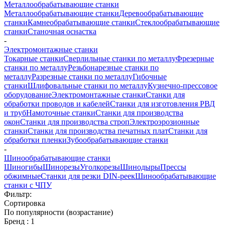
Металлообрабатывающие станки
Металлообрабатывающие станки
Деревообрабатывающие
станки
Камнеобрабатывающие станки
Стеклообрабатывающие
станки
Станочная оснастка
-
Электромонтажные станки
Токарные станки
Сверлильные станки по металлу
Фрезерные
станки по металлу
Резьбонарезные станки по
металлу
Разрезные станки по металлу
Гибочные
станки
Шлифовальные станки по металлу
Кузнечно-прессовое
оборудование
Электромонтажные станки
Станки для
обработки проводов и кабелей
Станки для изготовления РВД
и труб
Намоточные станки
Станки для производства
окон
Станки для производства строп
Электроэрозионные
станки
Станки для производства печатных плат
Станки для
обработки пленки
Зубообрабатывающие станки
-
Шинообрабатывающие станки
Шиногибы
Шинорезы
Уголкорезы
Шинодыры
Прессы
обжимные
Станки для резки DIN-реек
Шинообрабатывающие
станки с ЧПУ
Фильтр:
Сортировка
По популярности (возрастание)
Бренд
: 1