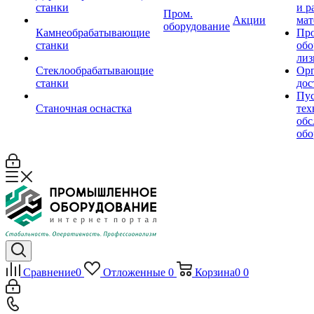
станки
и р
Пром.
Акции
мат
оборудование
Камнеобрабатывающие
Пр
станки
обо
лиз
Стеклообрабатывающие
Орг
станки
дос
Пус
Станочная оснастка
тех
обс
обо
Сравнение
0
Отложенные
0
Корзина
0
0