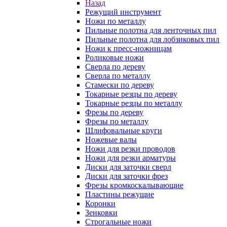
Назад
Режущий инструмент
Ножи по металлу
Пильные полотна для ленточных пил
Пильные полотна для лобзиковых пил
Ножи к пресс-ножницам
Роликовые ножи
Сверла по дереву
Сверла по металлу
Стамески по дереву
Токарные резцы по дереву
Токарные резцы по металлу
Фрезы по дереву
Фрезы по металлу
Шлифовальные круги
Ножевые валы
Ножи для резки проводов
Ножи для резки арматуры
Диски для заточки сверл
Диски для заточки фрез
Фрезы кромкоскалывающие
Пластины режущие
Коронки
Зенковки
Строгальные ножи