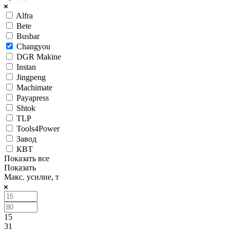
Alfra
Bete
Busbar
Changyou
DGR Makine
Instan
Jingpeng
Machimate
Payapress
Shtok
TLP
Tools4Power
Завод
КВТ
Показать все
Показать
Макс. усилие, т
15
31