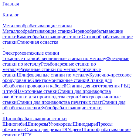
Главная
-
Каталог
-
Металлообрабатывающие станки
Металлообрабатывающие станки
Деревообрабатывающие
станки
Камнеобрабатывающие станки
Стеклообрабатывающие
станки
Станочная оснастка
-
Электромонтажные станки
Токарные станки
Сверлильные станки по металлу
Фрезерные
станки по металлу
Резьбонарезные станки по
металлу
Разрезные станки по металлу
Гибочные
станки
Шлифовальные станки по металлу
Кузнечно-прессовое
оборудование
Электромонтажные станки
Станки для
обработки проводов и кабелей
Станки для изготовления РВД
и труб
Намоточные станки
Станки для производства
окон
Станки для производства строп
Электроэрозионные
станки
Станки для производства печатных плат
Станки для
обработки пленки
Зубообрабатывающие станки
-
Шинообрабатывающие станки
Шиногибы
Шинорезы
Уголкорезы
Шинодыры
Прессы
обжимные
Станки для резки DIN-реек
Шинообрабатывающие
станки с ЧПУ