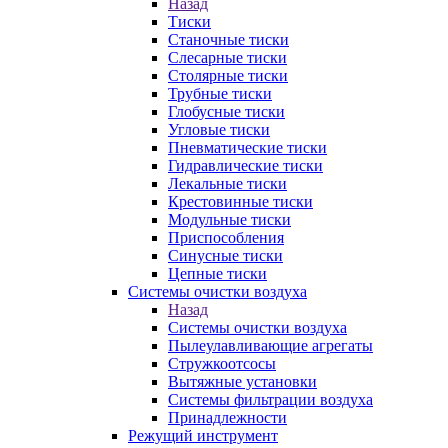
Назад
Тиски
Станочные тиски
Слесарные тиски
Столярные тиски
Трубные тиски
Глобусные тиски
Угловые тиски
Пневматические тиски
Гидравлические тиски
Лекальные тиски
Крестовинные тиски
Модульные тиски
Приспособления
Синусные тиски
Цепные тиски
Системы очистки воздуха
Назад
Системы очистки воздуха
Пылеулавливающие агрегаты
Стружкоотсосы
Вытяжные установки
Системы фильтрации воздуха
Принадлежности
Режущий инструмент