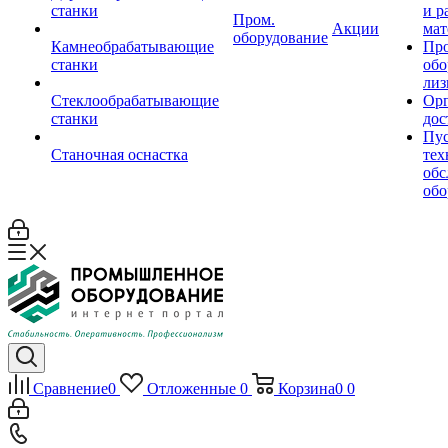
станки
и р
Пром.
Акции
мат
оборудование
Камнеобрабатывающие
Пр
станки
обо
лиз
Стеклообрабатывающие
Орг
станки
дос
Пус
Станочная оснастка
тех
обс
обо
Сравнение
0
Отложенные
0
Корзина
0
0