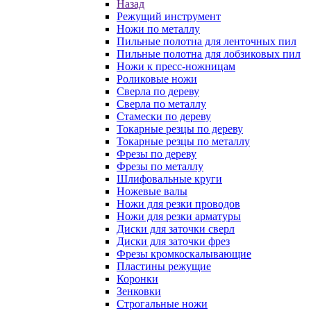
Назад
Режущий инструмент
Ножи по металлу
Пильные полотна для ленточных пил
Пильные полотна для лобзиковых пил
Ножи к пресс-ножницам
Роликовые ножи
Сверла по дереву
Сверла по металлу
Стамески по дереву
Токарные резцы по дереву
Токарные резцы по металлу
Фрезы по дереву
Фрезы по металлу
Шлифовальные круги
Ножевые валы
Ножи для резки проводов
Ножи для резки арматуры
Диски для заточки сверл
Диски для заточки фрез
Фрезы кромкоскалывающие
Пластины режущие
Коронки
Зенковки
Строгальные ножи