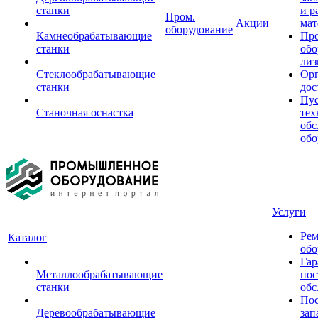
станки
и р
Пром.
Акции
мат
оборудование
Камнеобрабатывающие
Пр
станки
обо
лиз
Стеклообрабатывающие
Орг
станки
дос
Пус
Станочная оснастка
тех
обс
обо
Услуги
Рем
Каталог
обо
Гар
Металлообрабатывающие
пос
станки
обс
Пос
Деревообрабатывающие
зап