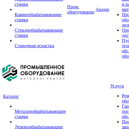
станки
и р
Пром.
Акции
мат
оборудование
Камнеобрабатывающие
Пр
станки
обо
лиз
Стеклообрабатывающие
Орг
станки
дос
Пус
Станочная оснастка
тех
обс
обо
Услуги
Рем
Каталог
обо
Гар
Металлообрабатывающие
пос
станки
обс
Пос
Деревообрабатывающие
зап