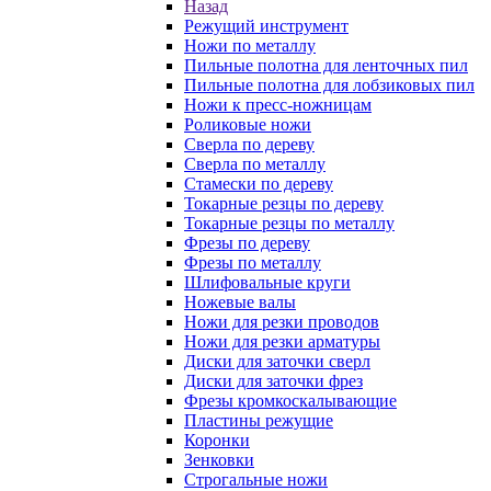
Назад
Режущий инструмент
Ножи по металлу
Пильные полотна для ленточных пил
Пильные полотна для лобзиковых пил
Ножи к пресс-ножницам
Роликовые ножи
Сверла по дереву
Сверла по металлу
Стамески по дереву
Токарные резцы по дереву
Токарные резцы по металлу
Фрезы по дереву
Фрезы по металлу
Шлифовальные круги
Ножевые валы
Ножи для резки проводов
Ножи для резки арматуры
Диски для заточки сверл
Диски для заточки фрез
Фрезы кромкоскалывающие
Пластины режущие
Коронки
Зенковки
Строгальные ножи