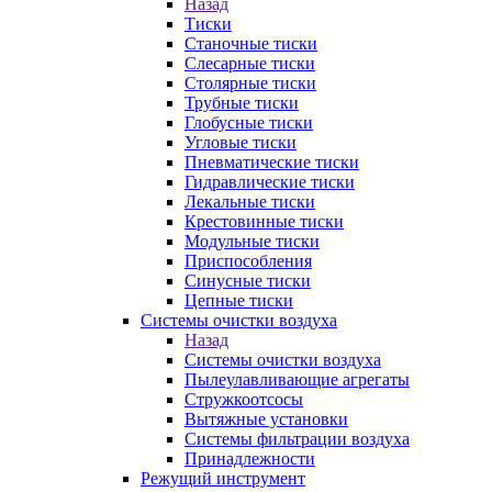
Назад
Тиски
Станочные тиски
Слесарные тиски
Столярные тиски
Трубные тиски
Глобусные тиски
Угловые тиски
Пневматические тиски
Гидравлические тиски
Лекальные тиски
Крестовинные тиски
Модульные тиски
Приспособления
Синусные тиски
Цепные тиски
Системы очистки воздуха
Назад
Системы очистки воздуха
Пылеулавливающие агрегаты
Стружкоотсосы
Вытяжные установки
Системы фильтрации воздуха
Принадлежности
Режущий инструмент