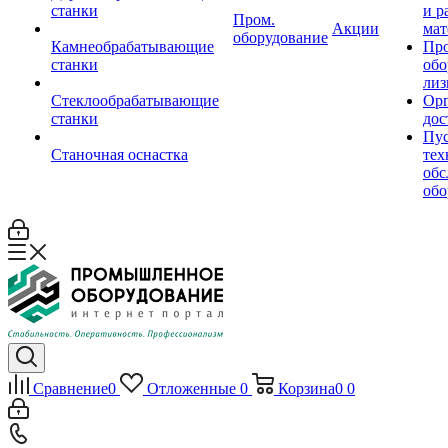
станки
и р
Пром.
Акции
мат
оборудование
Камнеобрабатывающие
Пр
станки
обо
лиз
Стеклообрабатывающие
Орг
станки
дос
Пус
Станочная оснастка
тех
обс
обо
Сравнение
0
Отложенные
0
Корзина
0
0