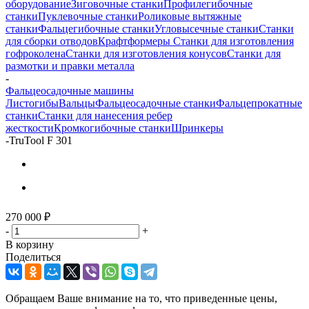
оборудование
Зиговочные станки
Профилегибочные
станки
Пуклевочные станки
Роликовые вытяжные
станки
Фальцегибочные станки
Угловысечные станки
Станки
для сборки отводов
Крафтформеры
Станки для изготовления
гофроколена
Станки для изготовления конусов
Станки для
размотки и правки металла
-
Фальцеосадочные машины
Листогибы
Вальцы
Фальцеосадочные станки
Фальцепрокатные
станки
Станки для нанесения ребер
жесткости
Кромкогибочные станки
Шринкеры
-
TruTool F 301
270 000
₽
-
+
В корзину
Поделиться
Обращаем Ваше внимание на то, что приведенные цены,