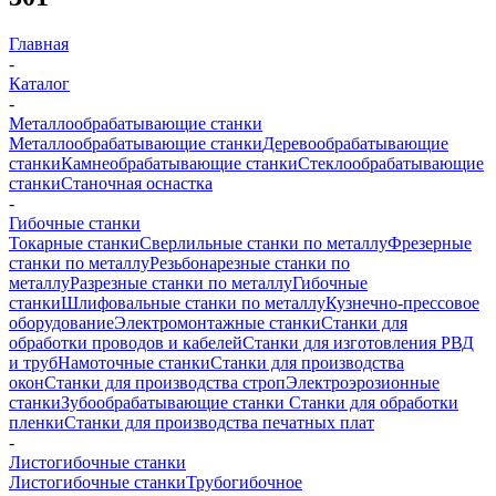
Главная
-
Каталог
-
Металлообрабатывающие станки
Металлообрабатывающие станки
Деревообрабатывающие
станки
Камнеобрабатывающие станки
Стеклообрабатывающие
станки
Станочная оснастка
-
Гибочные станки
Токарные станки
Сверлильные станки по металлу
Фрезерные
станки по металлу
Резьбонарезные станки по
металлу
Разрезные станки по металлу
Гибочные
станки
Шлифовальные станки по металлу
Кузнечно-прессовое
оборудование
Электромонтажные станки
Станки для
обработки проводов и кабелей
Станки для изготовления РВД
и труб
Намоточные станки
Станки для производства
окон
Станки для производства строп
Электроэрозионные
станки
Зубообрабатывающие станки
Станки для обработки
пленки
Станки для производства печатных плат
-
Листогибочные станки
Листогибочные станки
Трубогибочное