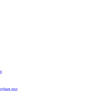
уб
 зубьев пил