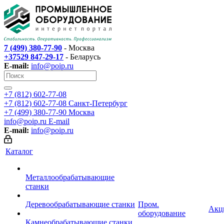
7 (499) 380-77-90
- Москва
+37529 847-29-17
- Беларусь
E-mail:
info@poip.ru
+7 (812) 602-77-08
+7 (812) 602-77-08
Санкт-Петербург
+7 (499) 380-77-90
Москва
info@poip.ru
E-mail
E-mail:
info@poip.ru
Каталог
Металлообрабатывающие
станки
Деревообрабатывающие станки
Пром.
Акц
оборудование
Камнеобрабатывающие станки