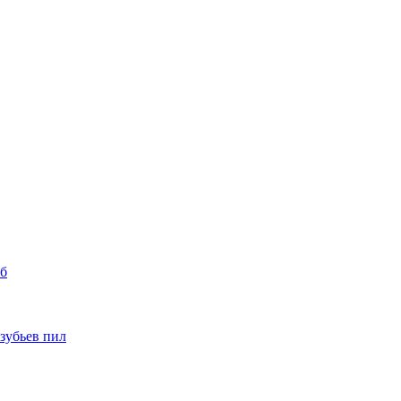
уб
 зубьев пил