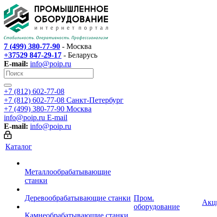
7 (499) 380-77-90
- Москва
+37529 847-29-17
- Беларусь
E-mail:
info@poip.ru
+7 (812) 602-77-08
+7 (812) 602-77-08
Санкт-Петербург
+7 (499) 380-77-90
Москва
info@poip.ru
E-mail
E-mail:
info@poip.ru
Каталог
Металлообрабатывающие
станки
Деревообрабатывающие станки
Пром.
Акц
оборудование
Камнеобрабатывающие станки