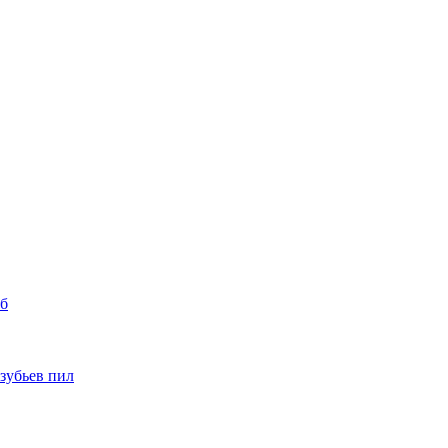
уб
 зубьев пил