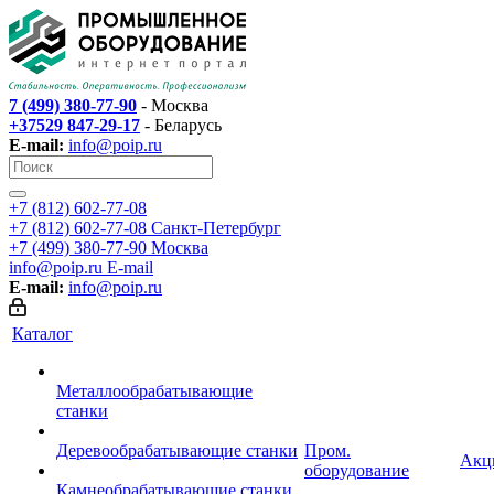
7 (499) 380-77-90
- Москва
+37529 847-29-17
- Беларусь
E-mail:
info@poip.ru
+7 (812) 602-77-08
+7 (812) 602-77-08
Санкт-Петербург
+7 (499) 380-77-90
Москва
info@poip.ru
E-mail
E-mail:
info@poip.ru
Каталог
Металлообрабатывающие
станки
Деревообрабатывающие станки
Пром.
Акц
оборудование
Камнеобрабатывающие станки