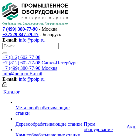
7 (499) 380-77-90
- Москва
+37529 847-29-17
- Беларусь
E-mail:
info@poip.ru
+7 (812) 602-77-08
+7 (812) 602-77-08
Санкт-Петербург
+7 (499) 380-77-90
Москва
info@poip.ru
E-mail
E-mail:
info@poip.ru
Каталог
Металлообрабатывающие
станки
Деревообрабатывающие станки
Пром.
Акц
оборудование
Камнеобрабатывающие станки