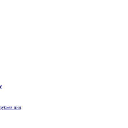
уб
 зубьев пил