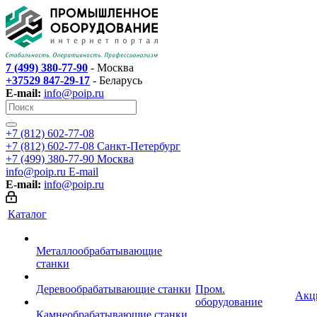
7 (499) 380-77-90
- Москва
+37529 847-29-17
- Беларусь
E-mail:
info@poip.ru
+7 (812) 602-77-08
+7 (812) 602-77-08
Санкт-Петербург
+7 (499) 380-77-90
Москва
info@poip.ru
E-mail
E-mail:
info@poip.ru
Каталог
Металлообрабатывающие
станки
Деревообрабатывающие станки
Пром.
Акц
оборудование
Камнеобрабатывающие станки