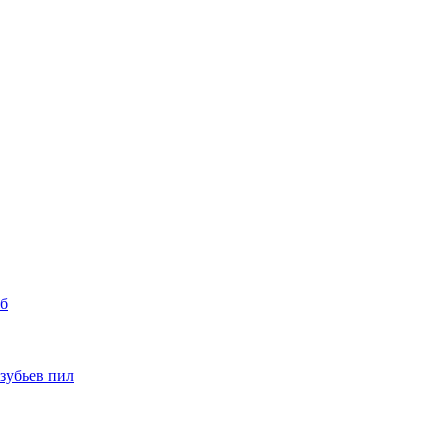
уб
 зубьев пил