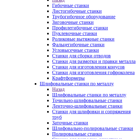
Гибочные станки
Листогибочные станки
Трубогибочное оборудование
Зиговочные станки
Профилегибочные станки
Пуклевочные станки
Роликовые вытяжные станки
Фальцегибочные станки
Угловысечные станки
Станки для сборки отводов
Станки для размотки и правки металла
Станки для изготовления конусов
Станки для изготовления гофроколена
Крафтформеры
Шлифовальные станки по металлу
Назад
Шлифовальные станки по металлу
Точильно-шлифовальные станки
Ленточно-шлифовальные станки
Станки для шлифовки и сопряжения
труб
Заточные станки
Шлифовально-полировальные станки
Полировальные станки