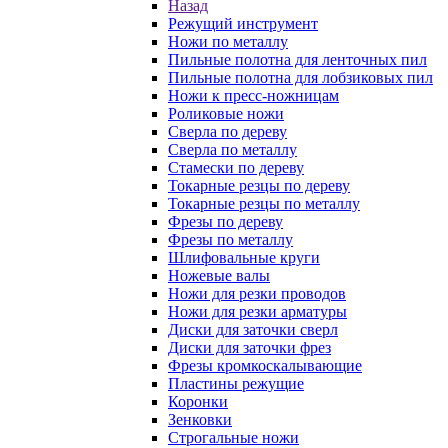
Назад
Режущий инструмент
Ножи по металлу
Пильные полотна для ленточных пил
Пильные полотна для лобзиковых пил
Ножи к пресс-ножницам
Роликовые ножи
Сверла по дереву
Сверла по металлу
Стамески по дереву
Токарные резцы по дереву
Токарные резцы по металлу
Фрезы по дереву
Фрезы по металлу
Шлифовальные круги
Ножевые валы
Ножи для резки проводов
Ножи для резки арматуры
Диски для заточки сверл
Диски для заточки фрез
Фрезы кромкоскалывающие
Пластины режущие
Коронки
Зенковки
Строгальные ножи