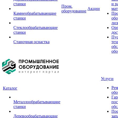
станки
и р
Пром.
Акции
мат
оборудование
Камнеобрабатывающие
Пр
станки
обо
лиз
Стеклообрабатывающие
Орг
станки
дос
Пус
Станочная оснастка
тех
обс
обо
Услуги
Рем
Каталог
обо
Гар
Металлообрабатывающие
пос
станки
обс
Пос
Деревообрабатывающие
зап