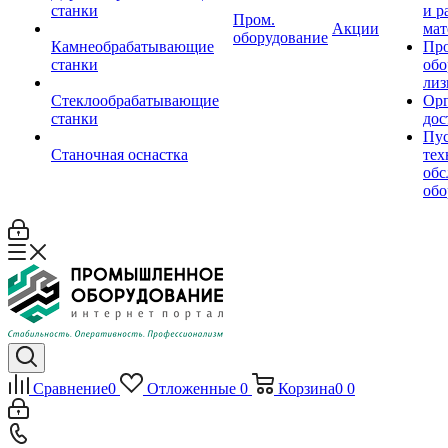
станки
и р
Пром.
Акции
мат
оборудование
Камнеобрабатывающие
Пр
станки
обо
лиз
Стеклообрабатывающие
Орг
станки
дос
Пус
Станочная оснастка
тех
обс
обо
Сравнение
0
Отложенные
0
Корзина
0
0