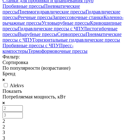
Станки для пробивки и фланцевания труб
Пробивные прессы
Пневматические
прессы
Пневмогидравлические прессы
Гидравлические
прессы
Реечные прессы
Запрессовочные станки
Коленно-
рычажные прессы
Угловырубные прессы
Кривошипные
прессы
Гидравлические прессы с ЧПУ
Листогибочные
прессы
Вырубные прессы
Cервопрессы
Пневматические
прессы с ЧПУ
Горизонтальные гидравлические прессы
Пробивные прессы с ЧПУ
Пресс-
компостеры
Термоформовочные прессы
Фильтр:
Сортировка
По популярности (возрастание)
Бренд
Alekvs
Показать
Потребляемая мощность, кВт
2
2
3
3