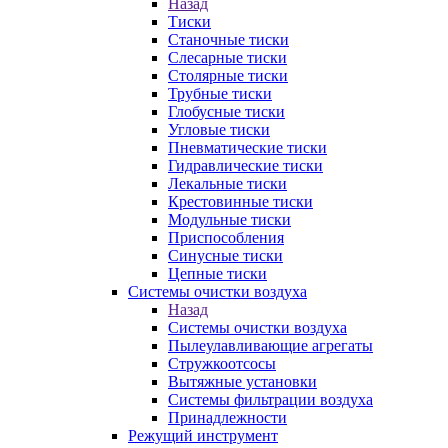
Назад
Тиски
Станочные тиски
Слесарные тиски
Столярные тиски
Трубные тиски
Глобусные тиски
Угловые тиски
Пневматические тиски
Гидравлические тиски
Лекальные тиски
Крестовинные тиски
Модульные тиски
Приспособления
Синусные тиски
Цепные тиски
Системы очистки воздуха
Назад
Системы очистки воздуха
Пылеулавливающие агрегаты
Стружкоотсосы
Вытяжные установки
Системы фильтрации воздуха
Принадлежности
Режущий инструмент