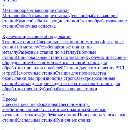
-
Металлообрабатывающие станки
Металлообрабатывающие станки
Деревообрабатывающие
станки
Камнеобрабатывающие станки
Стеклообрабатывающие
станки
Станочная оснастка
-
Кузнечно-прессовое оборудование
Токарные станки
Сверлильные станки по металлу
Фрезерные
станки по металлу
Резьбонарезные станки по
металлу
Разрезные станки по металлу
Гибочные
станки
Шлифовальные станки по металлу
Кузнечно-прессовое
оборудование
Электромонтажные станки
Станки для
обработки проводов и кабелей
Станки для изготовления РВД
и труб
Намоточные станки
Станки для производства
окон
Станки для производства строп
Электроэрозионные
станки
Станки для производства печатных плат
Станки для
обработки пленки
Зубообрабатывающие станки
-
Прессы
Прессы
Пресс-перфораторы
Пресс-ножницы
комбинированные
Гильотинные ножницы
Ковочные
кузнечные молоты
Долбежные станки
Поперечно-строгальные
станки
Клепальные станки
Кузнечные станки
-