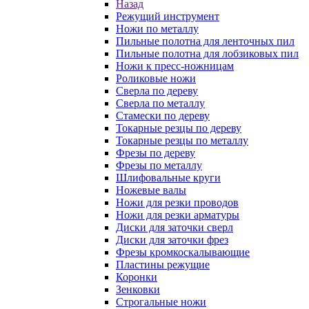
Назад
Режущий инструмент
Ножи по металлу
Пильные полотна для ленточных пил
Пильные полотна для лобзиковых пил
Ножи к пресс-ножницам
Роликовые ножи
Сверла по дереву
Сверла по металлу
Стамески по дереву
Токарные резцы по дереву
Токарные резцы по металлу
Фрезы по дереву
Фрезы по металлу
Шлифовальные круги
Ножевые валы
Ножи для резки проводов
Ножи для резки арматуры
Диски для заточки сверл
Диски для заточки фрез
Фрезы кромкоскалывающие
Пластины режущие
Коронки
Зенковки
Строгальные ножи