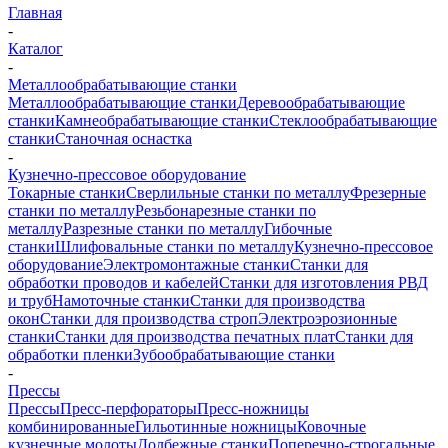
Главная
-
Каталог
-
Металлообрабатывающие станки
Металлообрабатывающие станки
Деревообрабатывающие
станки
Камнеобрабатывающие станки
Стеклообрабатывающие
станки
Станочная оснастка
-
Кузнечно-прессовое оборудование
Токарные станки
Сверлильные станки по металлу
Фрезерные
станки по металлу
Резьбонарезные станки по
металлу
Разрезные станки по металлу
Гибочные
станки
Шлифовальные станки по металлу
Кузнечно-прессовое
оборудование
Электромонтажные станки
Станки для
обработки проводов и кабелей
Станки для изготовления РВД
и труб
Намоточные станки
Станки для производства
окон
Станки для производства строп
Электроэрозионные
станки
Станки для производства печатных плат
Станки для
обработки пленки
Зубообрабатывающие станки
-
Прессы
Прессы
Пресс-перфораторы
Пресс-ножницы
комбинированные
Гильотинные ножницы
Ковочные
кузнечные молоты
Долбежные станки
Поперечно-строгальные