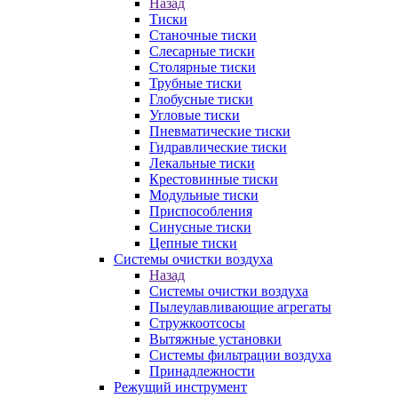
Назад
Тиски
Станочные тиски
Слесарные тиски
Столярные тиски
Трубные тиски
Глобусные тиски
Угловые тиски
Пневматические тиски
Гидравлические тиски
Лекальные тиски
Крестовинные тиски
Модульные тиски
Приспособления
Синусные тиски
Цепные тиски
Системы очистки воздуха
Назад
Системы очистки воздуха
Пылеулавливающие агрегаты
Стружкоотсосы
Вытяжные установки
Системы фильтрации воздуха
Принадлежности
Режущий инструмент