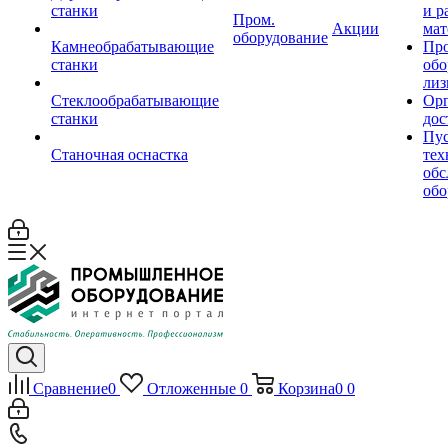
станки
и р
Пром.
Акции
мат
оборудование
Камнеобрабатывающие
Пр
станки
обо
лиз
Стеклообрабатывающие
Орг
станки
дос
Пус
Станочная оснастка
тех
обс
обо
Сравнение
0
Отложенные
0
Корзина
0
0