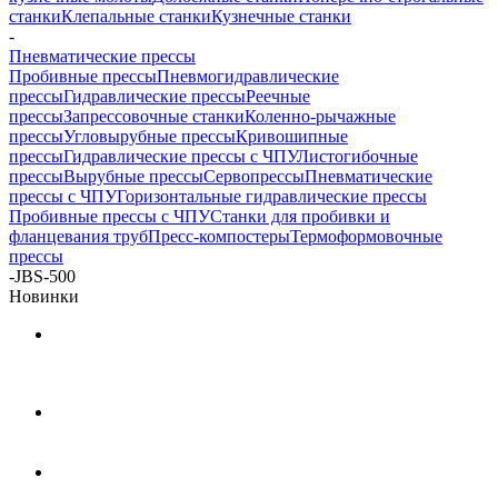
станки
Клепальные станки
Кузнечные станки
-
Пневматические прессы
Пробивные прессы
Пневмогидравлические
прессы
Гидравлические прессы
Реечные
прессы
Запрессовочные станки
Коленно-рычажные
прессы
Угловырубные прессы
Кривошипные
прессы
Гидравлические прессы с ЧПУ
Листогибочные
прессы
Вырубные прессы
Cервопрессы
Пневматические
прессы с ЧПУ
Горизонтальные гидравлические прессы
Пробивные прессы с ЧПУ
Станки для пробивки и
фланцевания труб
Пресс-компостеры
Термоформовочные
прессы
-
JBS-500
Новинки