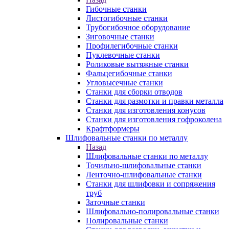
Гибочные станки
Листогибочные станки
Трубогибочное оборудование
Зиговочные станки
Профилегибочные станки
Пуклевочные станки
Роликовые вытяжные станки
Фальцегибочные станки
Угловысечные станки
Станки для сборки отводов
Станки для размотки и правки металла
Станки для изготовления конусов
Станки для изготовления гофроколена
Крафтформеры
Шлифовальные станки по металлу
Назад
Шлифовальные станки по металлу
Точильно-шлифовальные станки
Ленточно-шлифовальные станки
Станки для шлифовки и сопряжения
труб
Заточные станки
Шлифовально-полировальные станки
Полировальные станки