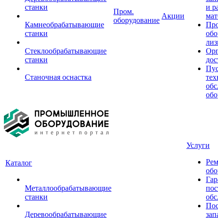
станки
и р
Пром.
Акции
мат
оборудование
Камнеобрабатывающие
Пр
станки
обо
лиз
Стеклообрабатывающие
Орг
станки
дос
Пус
Станочная оснастка
тех
обс
обо
Услуги
Рем
Каталог
обо
Гар
Металлообрабатывающие
пос
станки
обс
Пос
Деревообрабатывающие
зап