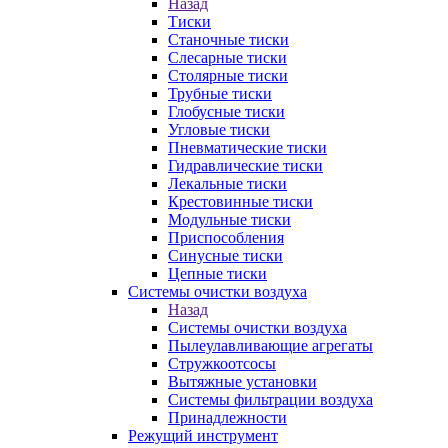
Назад
Тиски
Станочные тиски
Слесарные тиски
Столярные тиски
Трубные тиски
Глобусные тиски
Угловые тиски
Пневматические тиски
Гидравлические тиски
Лекальные тиски
Крестовинные тиски
Модульные тиски
Приспособления
Синусные тиски
Цепные тиски
Системы очистки воздуха
Назад
Системы очистки воздуха
Пылеулавливающие агрегаты
Стружкоотсосы
Вытяжные установки
Системы фильтрации воздуха
Принадлежности
Режущий инструмент