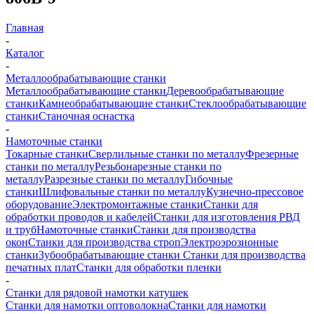
Главная
-
Каталог
-
Металлообрабатывающие станки
Металлообрабатывающие станки
Деревообрабатывающие
станки
Камнеобрабатывающие станки
Стеклообрабатывающие
станки
Станочная оснастка
-
Намоточные станки
Токарные станки
Сверлильные станки по металлу
Фрезерные
станки по металлу
Резьбонарезные станки по
металлу
Разрезные станки по металлу
Гибочные
станки
Шлифовальные станки по металлу
Кузнечно-прессовое
оборудование
Электромонтажные станки
Станки для
обработки проводов и кабелей
Станки для изготовления РВД
и труб
Намоточные станки
Станки для производства
окон
Станки для производства строп
Электроэрозионные
станки
Зубообрабатывающие станки
Станки для производства
печатных плат
Станки для обработки пленки
-
Станки для рядовой намотки катушек
Станки для намотки оптоволокна
Станки для намотки