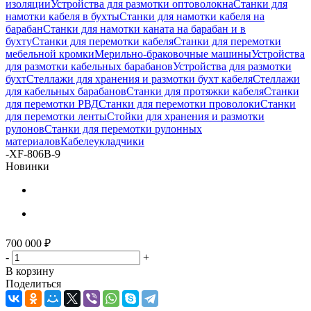
изоляции
Устройства для размотки оптоволокна
Станки для
намотки кабеля в бухты
Станки для намотки кабеля на
барабан
Станки для намотки каната на барабан и в
бухту
Станки для перемотки кабеля
Станки для перемотки
мебельной кромки
Мерильно-браковочные машины
Устройства
для размотки кабельных барабанов
Устройства для размотки
бухт
Стеллажи для хранения и размотки бухт кабеля
Стеллажи
для кабельных барабанов
Станки для протяжки кабеля
Станки
для перемотки РВД
Станки для перемотки проволоки
Станки
для перемотки ленты
Стойки для хранения и размотки
рулонов
Станки для перемотки рулонных
материалов
Кабелеукладчики
-
XF-806B-9
Новинки
700 000
₽
-
+
В корзину
Поделиться