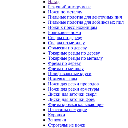
Назад
Режущий инструмент
Ножи по металлу
Пильные полотна для ленточных пил
Пильные полотна для лобзиковых пил
Ножи к пресс-ножницам
Роликовые ножи
Сверла по дереву
Сверла по металлу
Стамески по дереву
Токарные резцы по дереву
Токарные резцы по металлу
Фрезы по дереву
Фрезы по металлу
Шлифовальные круги
Ножевые валы
Ножи для резки проводов
Ножи для резки арматуры
Диски для заточки сверл
Диски для заточки фрез
Фрезы кромкоскалывающие
Пластины режущие
Коронки
Зенковки
Строгальные ножи