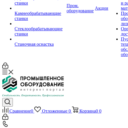
станки
и р
Пром.
Акции
мат
оборудование
Камнеобрабатывающие
Пр
станки
обо
лиз
Стеклообрабатывающие
Орг
станки
дос
Пус
Станочная оснастка
тех
обс
обо
Сравнение
0
Отложенные
0
Корзина
0
0