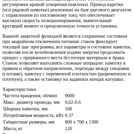
регулировки кривой ускорения (наклона). Привод каретки
(оси рядовой намотки) реализован на базе шагового двигателя
с управлением по постоянному току, что обеспечивает
высокую скорость позиционирования, значительный
крутящий момент и прецизионную точность установки.
Важной защитной функцией является сохранение состояния
при аварийном отключении питания: станок фиксирует
текущий шаг программы, все параметры и состояние намотки,
позволяя после возобновления подачи энергии продолжить
процесс с прерванного места без потери материала и брака.
Станок позволяет выполнять сложные операции: намотку в
прямом и обратном направлениях, переходы между секциями
(слотами), намотку с переменной плотностью (разреженную и
плотную), а также остановку на заданных концах катушки.
Характеристики
Частота вращения, об/мин
9000
Макс. диаметр провода, мм
0,02-0.6
Ширина намотки, мм
100
Потребляемая мощность, кВт
0.37
Габаритные размеры, мм
800 х 700 х 1300
Масса, кг
120