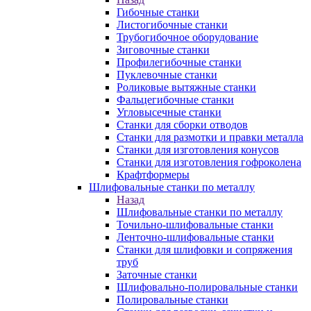
Гибочные станки
Листогибочные станки
Трубогибочное оборудование
Зиговочные станки
Профилегибочные станки
Пуклевочные станки
Роликовые вытяжные станки
Фальцегибочные станки
Угловысечные станки
Станки для сборки отводов
Станки для размотки и правки металла
Станки для изготовления конусов
Станки для изготовления гофроколена
Крафтформеры
Шлифовальные станки по металлу
Назад
Шлифовальные станки по металлу
Точильно-шлифовальные станки
Ленточно-шлифовальные станки
Станки для шлифовки и сопряжения
труб
Заточные станки
Шлифовально-полировальные станки
Полировальные станки