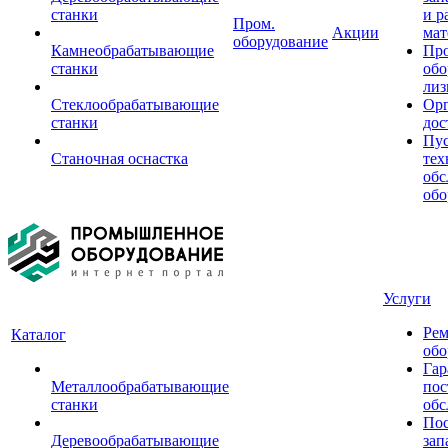
станки
и р
Пром.
Акции
мат
оборудование
Камнеобрабатывающие
Пр
станки
обо
лиз
Стеклообрабатывающие
Орг
станки
дос
Пус
Станочная оснастка
тех
обс
обо
Услуги
Рем
Каталог
обо
Гар
Металлообрабатывающие
пос
станки
обс
Пос
Деревообрабатывающие
зап