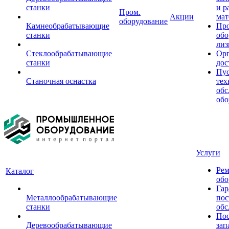
станки
и р
Пром.
Акции
мат
оборудование
Камнеобрабатывающие
Пр
станки
обо
лиз
Стеклообрабатывающие
Орг
станки
дос
Пус
Станочная оснастка
тех
обс
обо
Услуги
Рем
Каталог
обо
Гар
Металлообрабатывающие
пос
станки
обс
Пос
Деревообрабатывающие
зап