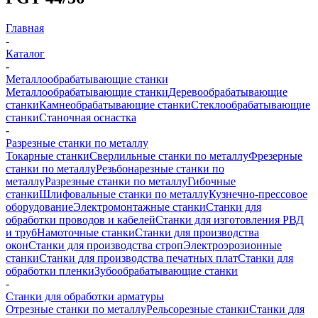
Главная
-
Каталог
-
Металлообрабатывающие станки
Металлообрабатывающие станки
Деревообрабатывающие
станки
Камнеобрабатывающие станки
Стеклообрабатывающие
станки
Станочная оснастка
-
Разрезные станки по металлу
Токарные станки
Сверлильные станки по металлу
Фрезерные
станки по металлу
Резьбонарезные станки по
металлу
Разрезные станки по металлу
Гибочные
станки
Шлифовальные станки по металлу
Кузнечно-прессовое
оборудование
Электромонтажные станки
Станки для
обработки проводов и кабелей
Станки для изготовления РВД
и труб
Намоточные станки
Станки для производства
окон
Станки для производства строп
Электроэрозионные
станки
Станки для производства печатных плат
Станки для
обработки пленки
Зубообрабатывающие станки
-
Станки для обработки арматуры
Отрезные станки по металлу
Рельсорезные станки
Станки для