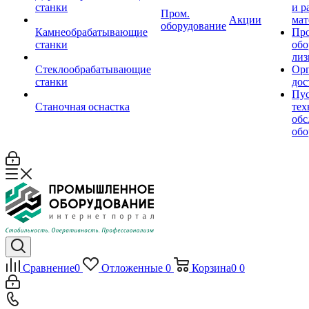
станки
и р
Пром.
Акции
мат
оборудование
Камнеобрабатывающие
Пр
станки
обо
лиз
Стеклообрабатывающие
Орг
станки
дос
Пус
Станочная оснастка
тех
обс
обо
Сравнение
0
Отложенные
0
Корзина
0
0