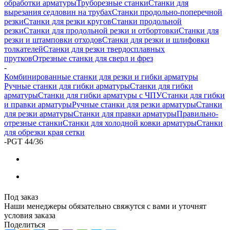
обработки арматуры
Труборезные станки
Станки для
вырезания седловин на трубаx
Станки продольно-поперечной
резки
Станки для резки кругов
Станки продольной
резки
Станки для продольной резки и отбортовки
Станки для
резки и штамповки отходов
Станки для резки и шлифовки
толкателей
Станки для резки твердосплавных
прутков
Отрезные станки для сверл и фрез
-
Комбинированные станки для резки и гибки арматуры
Ручные станки для гибки арматуры
Станки для гибки
арматуры
Станки для гибки арматуры с ЧПУ
Станки для гибки
и правки арматуры
Ручные станки для резки арматуры
Станки
для резки арматуры
Станки для правки арматуры
Правильно-
отрезные станки
Станки для холодной ковки арматуры
Станки
для обрезки края сетки
-
PGT 44/36
Под заказ
Наши менеджеры обязательно свяжутся с вами и уточнят
условия заказа
Поделиться