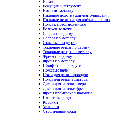
Назад
Режущий инструмент
Ножи по металлу
Пильные полотна для ленточных пил
Пильные полотна для лобзиковых пил
Ножи к пресс-ножницам
Роликовые ножи
Сверла по дереву
Сверла по металлу
Стамески по дереву
Токарные резцы по дереву
Токарные резцы по металлу
Фрезы по дереву
Фрезы по металлу
Шлифовальные круги
Ножевые валы
Ножи для резки проводов
Ножи для резки арматуры
Диски для заточки сверл
Диски для заточки фрез
Фрезы кромкоскалывающие
Пластины режущие
Коронки
Зенковки
Строгальные ножи