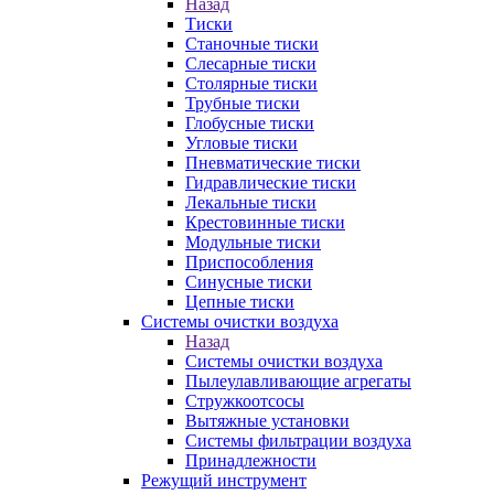
Назад
Тиски
Станочные тиски
Слесарные тиски
Столярные тиски
Трубные тиски
Глобусные тиски
Угловые тиски
Пневматические тиски
Гидравлические тиски
Лекальные тиски
Крестовинные тиски
Модульные тиски
Приспособления
Синусные тиски
Цепные тиски
Системы очистки воздуха
Назад
Системы очистки воздуха
Пылеулавливающие агрегаты
Стружкоотсосы
Вытяжные установки
Системы фильтрации воздуха
Принадлежности
Режущий инструмент