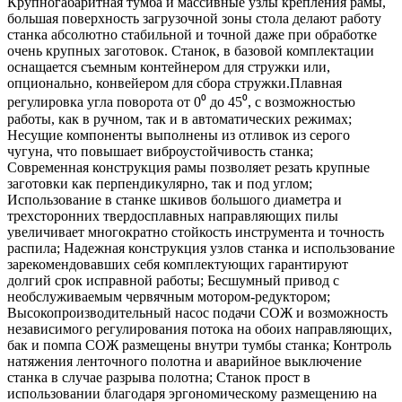
Крупногабаритная тумба и массивные узлы крепления рамы,
большая поверхность загрузочной зоны стола делают работу
станка абсолютно стабильной и точной даже при обработке
очень крупных заготовок. Станок, в базовой комплектации
оснащается съемным контейнером для стружки или,
опционально, конвейером для сбора стружки.​ Плавная
регулировка угла поворота от 0⁰ до 45⁰, с возможностью
работы, как в ручном, так и в автоматических режимах;
Несущие компоненты выполнены из отливок из серого
чугуна, что повышает виброустойчивость станка;
Современная конструкция рамы позволяет резать крупные
заготовки как перпендикулярно, так и под углом;
Использование в станке шкивов большого диаметра и
трехсторонних твердосплавных направляющих пилы
увеличивает многократно стойкость инструмента и точность
распила; Надежная конструкция узлов станка и использование
зарекомендовавших себя комплектующих гарантируют
долгий срок исправной работы; Бесшумный привод с
необслуживаемым червячным мотором-редуктором;
Высокопроизводительный насос подачи СОЖ и возможность
независимого регулирования потока на обоих направляющих,
бак и помпа СОЖ размещены внутри тумбы станка; Контроль
натяжения ленточного полотна и аварийное выключение
станка в случае разрыва полотна; Станок прост в
использовании благодаря эргономическому размещению на