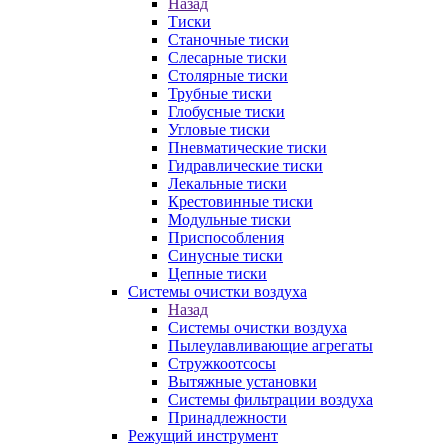
Назад
Тиски
Станочные тиски
Слесарные тиски
Столярные тиски
Трубные тиски
Глобусные тиски
Угловые тиски
Пневматические тиски
Гидравлические тиски
Лекальные тиски
Крестовинные тиски
Модульные тиски
Приспособления
Синусные тиски
Цепные тиски
Системы очистки воздуха
Назад
Системы очистки воздуха
Пылеулавливающие агрегаты
Стружкоотсосы
Вытяжные установки
Системы фильтрации воздуха
Принадлежности
Режущий инструмент