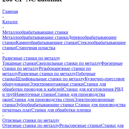
Главная
-
Каталог
-
Металлообрабатывающие станки
Металлообрабатывающие станки
Деревообрабатывающие
станки
Камнеобрабатывающие станки
Стеклообрабатывающие
станки
Станочная оснастка
-
Разрезные станки по металлу
Токарные станки
Сверлильные станки по металлу
Фрезерные
станки по металлу
Резьбонарезные станки по
металлу
Разрезные станки по металлу
Гибочные
станки
Шлифовальные станки по металлу
Кузнечно-прессовое
оборудование
Электромонтажные станки
Станки для
обработки проводов и кабелей
Станки для изготовления РВД
и труб
Намоточные станки
Станки для производства
окон
Станки для производства строп
Электроэрозионные
станки
Зубообрабатывающие станки
Станки для производства
печатных плат
Станки для обработки пленки
-
Отрезные станки по металлу
Отрезные станки по металлу
Рельсорезные станки
Станки для