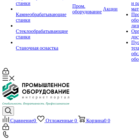
станки
и р
Пром.
Акции
мат
оборудование
Камнеобрабатывающие
Пр
станки
обо
лиз
Стеклообрабатывающие
Орг
станки
дос
Пус
Станочная оснастка
тех
обс
обо
Сравнение
0
Отложенные
0
Корзина
0
0