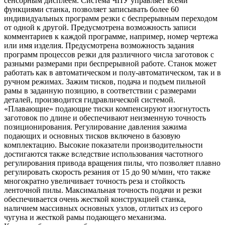
сенсорным дисплеем. Система ЧПУ управляет всеми
функциями станка, позволяет записывать более 60
индивидуальных программ резки с беспрерывным переходом
от одной к другой. Предусмотрена возможность записи
комментариев к каждой программе, например, номер чертежа
или имя изделия. Предусмотрена возможность задания
программ процессов резки для различного числа заготовок с
разными размерами при беспрерывной работе. Станок может
работать как в автоматическом и полу-автоматическом, так и в
ручном режимах. Зажим тисков, подача и подъем пильной
рамы в заданную позицию, в соответствии с размерами
деталей, производится гидравлической системой.
«Плавающие» подающие тиски компенсируют изогнутость
заготовок по длине и обеспечивают неизменную точность
позиционирования. Регулирование давления зажима
подающих и основных тисков включено в базовую
комплектацию. Высокие показатели производительности
достигаются также вследствие использования частотного
регулирования привода вращения пилы, что позволяет плавно
регулировать скорость резания от 15 до 90 м/мин, что также
многократно увеличивает точность реза и стойкость
ленточной пилы. Максимальная точность подачи и резки
обеспечивается очень жесткой конструкцией станка,
наличием массивных основных узлов, отлитых из серого
чугуна и жесткой рамы подающего механизма.