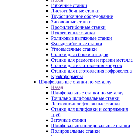
Гибочные станки
Листогибочные станки
Трубогибочное оборудование
Зиговочные станки
Профилегибочные станки
Пуклевочные станки
Роликовые вытяжные станки
Фальцегибочные станки
Угловысечные станки
Станки для сборки отводов
Станки для размотки и правки металла
Станки для изготовления конусов
Станки для изготовления гофроколена
Крафтформеры
Шлифовальные станки по металлу
Назад
Шлифовальные станки по металлу
Точильно-шлифовальные станки
Ленточно-шлифовальные станки
Станки для шлифовки и сопряжения
труб
Заточные станки
Шлифовально-полировальные станки
Полировальные станки