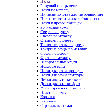
Назад
Режущий инструмент
Ножи по металлу
Пильные полотна для ленточных пил
Пильные полотна для лобзиковых пил
Ножи к пресс-ножницам
Роликовые ножи
Сверла по дереву
Сверла по металлу
Стамески по дереву
Токарные резцы по дереву
Токарные резцы по металлу
Фрезы по дереву
Фрезы по металлу
Шлифовальные круги
Ножевые валы
Ножи для резки проводов
Ножи для резки арматуры
Диски для заточки сверл
Диски для заточки фрез
Фрезы кромкоскалывающие
Пластины режущие
Коронки
Зенковки
Строгальные ножи