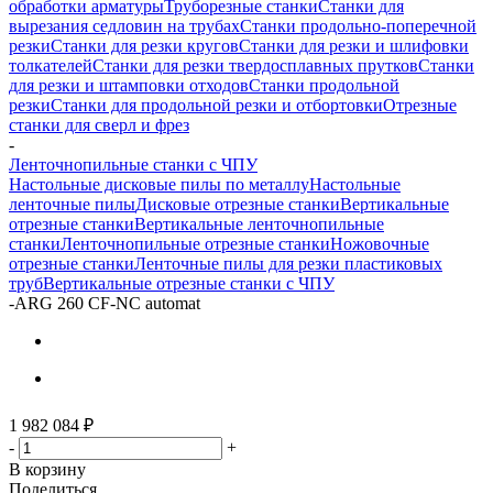
обработки арматуры
Труборезные станки
Станки для
вырезания седловин на трубаx
Станки продольно-поперечной
резки
Станки для резки кругов
Станки для резки и шлифовки
толкателей
Станки для резки твердосплавных прутков
Станки
для резки и штамповки отходов
Станки продольной
резки
Станки для продольной резки и отбортовки
Отрезные
станки для сверл и фрез
-
Ленточнопильные станки с ЧПУ
Настольные дисковые пилы по металлу
Настольные
ленточные пилы
Дисковые отрезные станки
Вертикальные
отрезные станки
Вертикальные ленточнопильные
станки
Ленточнопильные отрезные станки
Ножовочные
отрезные станки
Ленточные пилы для резки пластиковых
труб
Вертикальные отрезные станки с ЧПУ
-
ARG 260 CF-NC automat
1 982 084
₽
-
+
В корзину
Поделиться