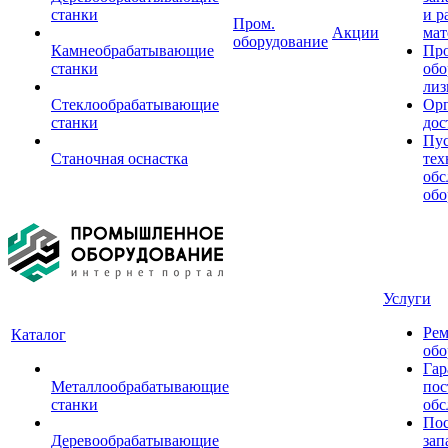
станки
и р
Пром.
Акции
мат
оборудование
Камнеобрабатывающие
Пр
станки
обо
лиз
Стеклообрабатывающие
Орг
станки
дос
Пус
Станочная оснастка
тех
обс
обо
Услуги
Рем
Каталог
обо
Гар
Металлообрабатывающие
пос
станки
обс
Пос
Деревообрабатывающие
зап