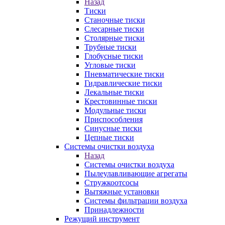
Назад
Тиски
Станочные тиски
Слесарные тиски
Столярные тиски
Трубные тиски
Глобусные тиски
Угловые тиски
Пневматические тиски
Гидравлические тиски
Лекальные тиски
Крестовинные тиски
Модульные тиски
Приспособления
Синусные тиски
Цепные тиски
Системы очистки воздуха
Назад
Системы очистки воздуха
Пылеулавливающие агрегаты
Стружкоотсосы
Вытяжные установки
Системы фильтрации воздуха
Принадлежности
Режущий инструмент