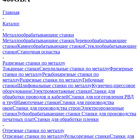
Главная
-
Каталог
-
Металлообрабатывающие станки
Металлообрабатывающие станки
Деревообрабатывающие
станки
Камнеобрабатывающие станки
Стеклообрабатывающие
станки
Станочная оснастка
-
Разрезные станки по металлу
Токарные станки
Сверлильные станки по металлу
Фрезерные
станки по металлу
Резьбонарезные станки по
металлу
Разрезные станки по металлу
Гибочные
станки
Шлифовальные станки по металлу
Кузнечно-прессовое
оборудование
Электромонтажные станки
Станки для
обработки проводов и кабелей
Станки для изготовления РВД
и труб
Намоточные станки
Станки для производства
окон
Станки для производства строп
Электроэрозионные
станки
Зубообрабатывающие станки
Станки для производства
печатных плат
Станки для обработки пленки
-
Отрезные станки по металлу
Отрезные станки по металлу
Рельсорезные станки
Станки для