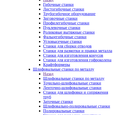
Гибочные станки
Листогибочные станки
Трубогибочное оборудование
Зиговочные станки
Профилегибочные станки
Пуклевочные станки
Роликовые вытяжные станки
Фальцегибочные станки
Угловысечные станки
Станки для сборки отводов
Станки для размотки и правки металла
Станки для изготовления конусов
Станки для изготовления гофроколена
Крафтформеры
Шлифовальные станки по металлу
Назад
Шлифовальные станки по металлу
Точильно-шлифовальные станки
Ленточно-шлифовальные станки
Станки для шлифовки и сопряжения
труб
Заточные станки
Шлифовально-полировальные станки
Полировальные станки