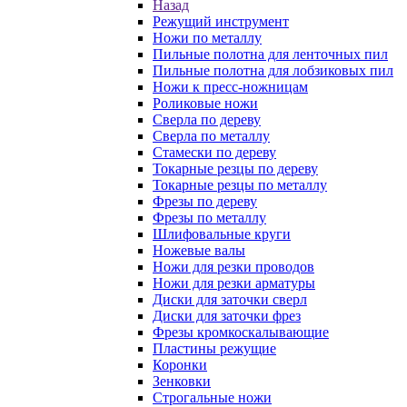
Назад
Режущий инструмент
Ножи по металлу
Пильные полотна для ленточных пил
Пильные полотна для лобзиковых пил
Ножи к пресс-ножницам
Роликовые ножи
Сверла по дереву
Сверла по металлу
Стамески по дереву
Токарные резцы по дереву
Токарные резцы по металлу
Фрезы по дереву
Фрезы по металлу
Шлифовальные круги
Ножевые валы
Ножи для резки проводов
Ножи для резки арматуры
Диски для заточки сверл
Диски для заточки фрез
Фрезы кромкоскалывающие
Пластины режущие
Коронки
Зенковки
Строгальные ножи