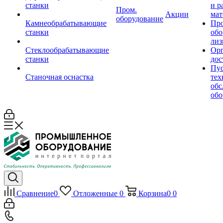
станки
и р
Пром.
Акции
мат
оборудование
Камнеобрабатывающие
Пр
станки
обо
лиз
Стеклообрабатывающие
Орг
станки
дос
Пус
Станочная оснастка
тех
обс
обо
Сравнение
0
Отложенные
0
Корзина
0
0