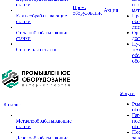
станки
и р
Пром.
Акции
мат
оборудование
Камнеобрабатывающие
Пр
станки
обо
лиз
Стеклообрабатывающие
Орг
станки
дос
Пус
Станочная оснастка
тех
обс
обо
Услуги
Рем
Каталог
обо
Гар
Металлообрабатывающие
пос
станки
обс
Пос
Деревообрабатывающие
зап