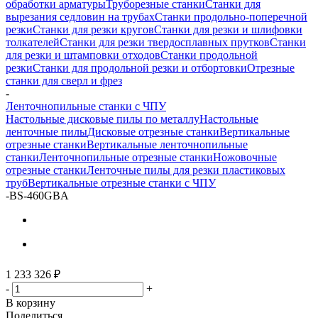
обработки арматуры
Труборезные станки
Станки для
вырезания седловин на трубаx
Станки продольно-поперечной
резки
Станки для резки кругов
Станки для резки и шлифовки
толкателей
Станки для резки твердосплавных прутков
Станки
для резки и штамповки отходов
Станки продольной
резки
Станки для продольной резки и отбортовки
Отрезные
станки для сверл и фрез
-
Ленточнопильные станки с ЧПУ
Настольные дисковые пилы по металлу
Настольные
ленточные пилы
Дисковые отрезные станки
Вертикальные
отрезные станки
Вертикальные ленточнопильные
станки
Ленточнопильные отрезные станки
Ножовочные
отрезные станки
Ленточные пилы для резки пластиковых
труб
Вертикальные отрезные станки с ЧПУ
-
BS-460GBA
1 233 326
₽
-
+
В корзину
Поделиться