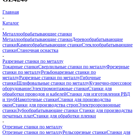
Главная
-
Каталог
-
Металлообрабатывающие станки
Металлообрабатывающие станки
Деревообрабатывающие
станки
Камнеобрабатывающие станки
Стеклообрабатывающие
станки
Станочная оснастка
-
Разрезные станки по металлу
Токарные станки
Сверлильные станки по металлу
Фрезерные
станки по металлу
Резьбонарезные станки по
металлу
Разрезные станки по металлу
Гибочные
станки
Шлифовальные станки по металлу
Кузнечно-прессовое
оборудование
Электромонтажные станки
Станки для
обработки проводов и кабелей
Станки для изготовления РВД
и труб
Намоточные станки
Станки для производства
окон
Станки для производства строп
Электроэрозионные
станки
Зубообрабатывающие станки
Станки для производства
печатных плат
Станки для обработки пленки
-
Отрезные станки по металлу
Отрезные станки по металлу
Рельсорезные станки
Станки для