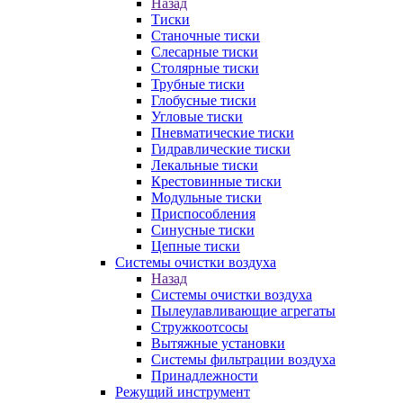
Назад
Тиски
Станочные тиски
Слесарные тиски
Столярные тиски
Трубные тиски
Глобусные тиски
Угловые тиски
Пневматические тиски
Гидравлические тиски
Лекальные тиски
Крестовинные тиски
Модульные тиски
Приспособления
Синусные тиски
Цепные тиски
Системы очистки воздуха
Назад
Системы очистки воздуха
Пылеулавливающие агрегаты
Стружкоотсосы
Вытяжные установки
Системы фильтрации воздуха
Принадлежности
Режущий инструмент