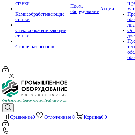
станки
и р
Пром.
Акции
мат
оборудование
Камнеобрабатывающие
Пр
станки
обо
лиз
Стеклообрабатывающие
Орг
станки
дос
Пус
Станочная оснастка
тех
обс
обо
Сравнение
0
Отложенные
0
Корзина
0
0