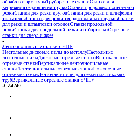
обработки арматуры
Труборезные станки
Станки для
вырезания седловин на трубаx
Станки продольно-поперечной
резки
Станки для резки кругов
Станки для резки и шлифовки
толкателей
Станки для резки твердосплавных прутков
Станки
для резки и штамповки отходов
Станки продольной
резки
Станки для продольной резки и отбортовки
Отрезные
станки для сверл и фрез
-
Ленточнопильные станки с ЧПУ
Настольные дисковые пилы по металлу
Настольные
ленточные пилы
Дисковые отрезные станки
Вертикальные
отрезные станки
Вертикальные ленточнопильные
станки
Ленточнопильные отрезные станки
Ножовочные
отрезные станки
Ленточные пилы для резки пластиковых
труб
Вертикальные отрезные станки с ЧПУ
-
GZ4240