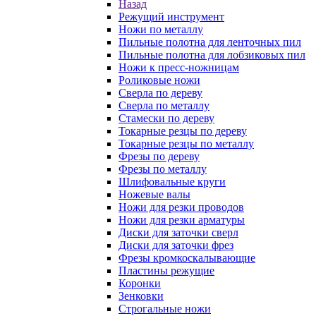
Назад
Режущий инструмент
Ножи по металлу
Пильные полотна для ленточных пил
Пильные полотна для лобзиковых пил
Ножи к пресс-ножницам
Роликовые ножи
Сверла по дереву
Сверла по металлу
Стамески по дереву
Токарные резцы по дереву
Токарные резцы по металлу
Фрезы по дереву
Фрезы по металлу
Шлифовальные круги
Ножевые валы
Ножи для резки проводов
Ножи для резки арматуры
Диски для заточки сверл
Диски для заточки фрез
Фрезы кромкоскалывающие
Пластины режущие
Коронки
Зенковки
Строгальные ножи