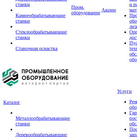
станки
и р
Пром.
Акции
мат
оборудование
Камнеобрабатывающие
Пр
станки
обо
лиз
Стеклообрабатывающие
Орг
станки
дос
Пус
Станочная оснастка
тех
обс
обо
Услуги
Рем
Каталог
обо
Гар
Металлообрабатывающие
пос
станки
обс
Пос
Деревообрабатывающие
зап