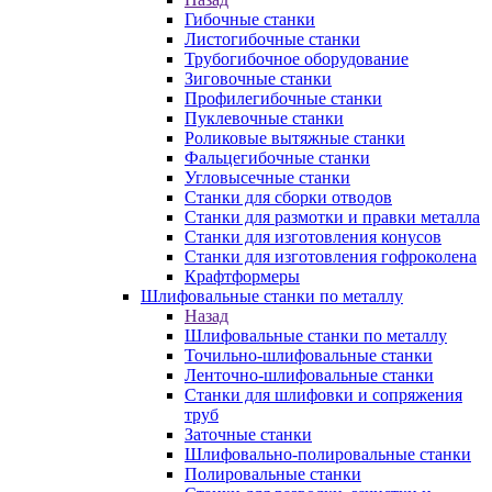
Гибочные станки
Листогибочные станки
Трубогибочное оборудование
Зиговочные станки
Профилегибочные станки
Пуклевочные станки
Роликовые вытяжные станки
Фальцегибочные станки
Угловысечные станки
Станки для сборки отводов
Станки для размотки и правки металла
Станки для изготовления конусов
Станки для изготовления гофроколена
Крафтформеры
Шлифовальные станки по металлу
Назад
Шлифовальные станки по металлу
Точильно-шлифовальные станки
Ленточно-шлифовальные станки
Станки для шлифовки и сопряжения
труб
Заточные станки
Шлифовально-полировальные станки
Полировальные станки