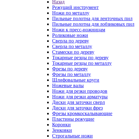
Назад
Режущий инструмент
Ножи по металлу
Пильные полотна для ленточных пил
Пильные полотна для лобзиковых пил
Ножи к пресс-ножницам
Роликовые ножи
Сверла по дереву
Сверла по металлу
Стамески по дереву
Токарные резцы по дереву
Токарные резцы по металлу
Фрезы по дереву
Фрезы по металлу
Шлифовальные круги
Ножевые валы
Ножи для резки проводов
Ножи для резки арматуры
Диски для заточки сверл
Диски для заточки фрез
Фрезы кромкоскалывающие
Пластины режущие
Коронки
Зенковки
Строгальные ножи