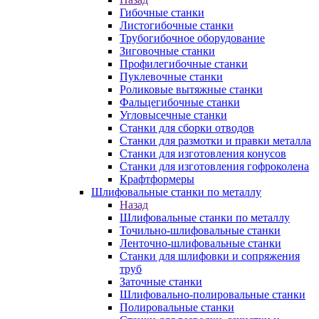
Гибочные станки
Листогибочные станки
Трубогибочное оборудование
Зиговочные станки
Профилегибочные станки
Пуклевочные станки
Роликовые вытяжные станки
Фальцегибочные станки
Угловысечные станки
Станки для сборки отводов
Станки для размотки и правки металла
Станки для изготовления конусов
Станки для изготовления гофроколена
Крафтформеры
Шлифовальные станки по металлу
Назад
Шлифовальные станки по металлу
Точильно-шлифовальные станки
Ленточно-шлифовальные станки
Станки для шлифовки и сопряжения
труб
Заточные станки
Шлифовально-полировальные станки
Полировальные станки