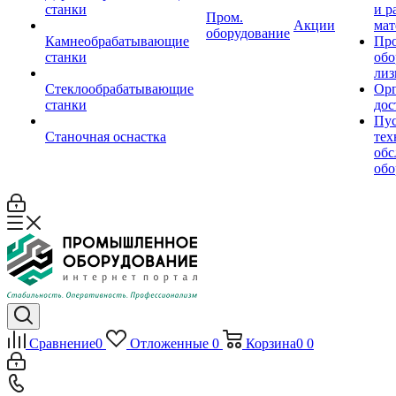
станки
и р
Пром.
Акции
мат
оборудование
Камнеобрабатывающие
Пр
станки
обо
лиз
Стеклообрабатывающие
Орг
станки
дос
Пус
Станочная оснастка
тех
обс
обо
Сравнение
0
Отложенные
0
Корзина
0
0