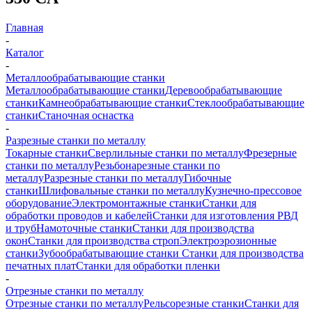
Главная
-
Каталог
-
Металлообрабатывающие станки
Металлообрабатывающие станки
Деревообрабатывающие
станки
Камнеобрабатывающие станки
Стеклообрабатывающие
станки
Станочная оснастка
-
Разрезные станки по металлу
Токарные станки
Сверлильные станки по металлу
Фрезерные
станки по металлу
Резьбонарезные станки по
металлу
Разрезные станки по металлу
Гибочные
станки
Шлифовальные станки по металлу
Кузнечно-прессовое
оборудование
Электромонтажные станки
Станки для
обработки проводов и кабелей
Станки для изготовления РВД
и труб
Намоточные станки
Станки для производства
окон
Станки для производства строп
Электроэрозионные
станки
Зубообрабатывающие станки
Станки для производства
печатных плат
Станки для обработки пленки
-
Отрезные станки по металлу
Отрезные станки по металлу
Рельсорезные станки
Станки для