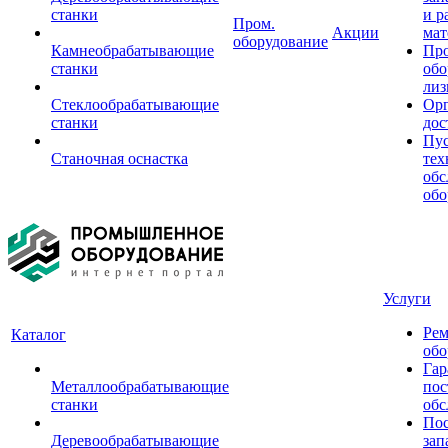
станки
и р
Пром.
Акции
мат
оборудование
Камнеобрабатывающие
Пр
станки
обо
лиз
Стеклообрабатывающие
Орг
станки
дос
Пус
Станочная оснастка
тех
обс
обо
Услуги
Рем
Каталог
обо
Гар
Металлообрабатывающие
пос
станки
обс
Пос
Деревообрабатывающие
зап