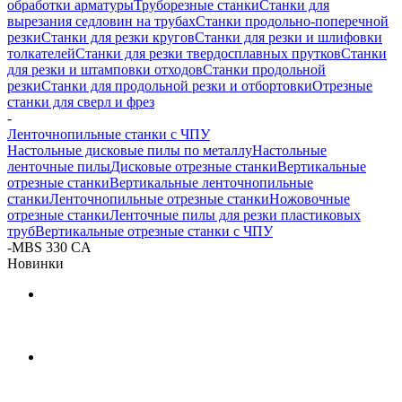
обработки арматуры
Труборезные станки
Станки для
вырезания седловин на трубаx
Станки продольно-поперечной
резки
Станки для резки кругов
Станки для резки и шлифовки
толкателей
Станки для резки твердосплавных прутков
Станки
для резки и штамповки отходов
Станки продольной
резки
Станки для продольной резки и отбортовки
Отрезные
станки для сверл и фрез
-
Ленточнопильные станки с ЧПУ
Настольные дисковые пилы по металлу
Настольные
ленточные пилы
Дисковые отрезные станки
Вертикальные
отрезные станки
Вертикальные ленточнопильные
станки
Ленточнопильные отрезные станки
Ножовочные
отрезные станки
Ленточные пилы для резки пластиковых
труб
Вертикальные отрезные станки с ЧПУ
-
MBS 330 CА
Новинки