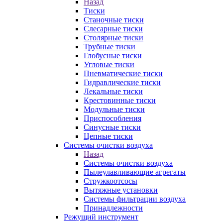
Назад
Тиски
Станочные тиски
Слесарные тиски
Столярные тиски
Трубные тиски
Глобусные тиски
Угловые тиски
Пневматические тиски
Гидравлические тиски
Лекальные тиски
Крестовинные тиски
Модульные тиски
Приспособления
Синусные тиски
Цепные тиски
Системы очистки воздуха
Назад
Системы очистки воздуха
Пылеулавливающие агрегаты
Стружкоотсосы
Вытяжные установки
Системы фильтрации воздуха
Принадлежности
Режущий инструмент