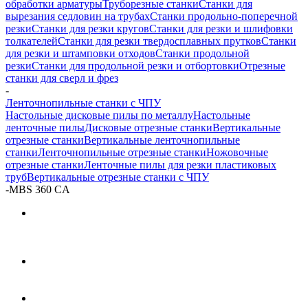
обработки арматуры
Труборезные станки
Станки для
вырезания седловин на трубаx
Станки продольно-поперечной
резки
Станки для резки кругов
Станки для резки и шлифовки
толкателей
Станки для резки твердосплавных прутков
Станки
для резки и штамповки отходов
Станки продольной
резки
Станки для продольной резки и отбортовки
Отрезные
станки для сверл и фрез
-
Ленточнопильные станки с ЧПУ
Настольные дисковые пилы по металлу
Настольные
ленточные пилы
Дисковые отрезные станки
Вертикальные
отрезные станки
Вертикальные ленточнопильные
станки
Ленточнопильные отрезные станки
Ножовочные
отрезные станки
Ленточные пилы для резки пластиковых
труб
Вертикальные отрезные станки с ЧПУ
-
MBS 360 CА