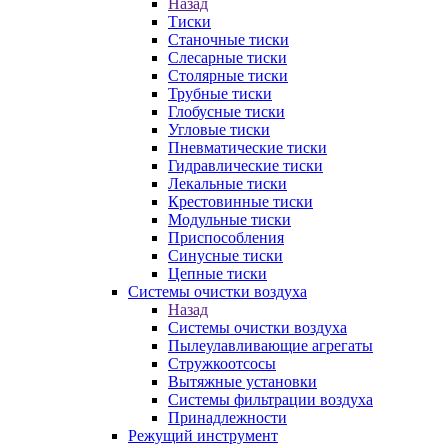
Назад
Тиски
Станочные тиски
Слесарные тиски
Столярные тиски
Трубные тиски
Глобусные тиски
Угловые тиски
Пневматические тиски
Гидравлические тиски
Лекальные тиски
Крестовинные тиски
Модульные тиски
Приспособления
Синусные тиски
Цепные тиски
Системы очистки воздуха
Назад
Системы очистки воздуха
Пылеулавливающие агрегаты
Стружкоотсосы
Вытяжные установки
Системы фильтрации воздуха
Принадлежности
Режущий инструмент