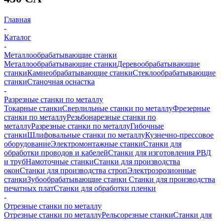
Главная
-
Каталог
-
Металлообрабатывающие станки
Металлообрабатывающие станки
Деревообрабатывающие
станки
Камнеобрабатывающие станки
Стеклообрабатывающие
станки
Станочная оснастка
-
Разрезные станки по металлу
Токарные станки
Сверлильные станки по металлу
Фрезерные
станки по металлу
Резьбонарезные станки по
металлу
Разрезные станки по металлу
Гибочные
станки
Шлифовальные станки по металлу
Кузнечно-прессовое
оборудование
Электромонтажные станки
Станки для
обработки проводов и кабелей
Станки для изготовления РВД
и труб
Намоточные станки
Станки для производства
окон
Станки для производства строп
Электроэрозионные
станки
Зубообрабатывающие станки
Станки для производства
печатных плат
Станки для обработки пленки
-
Отрезные станки по металлу
Отрезные станки по металлу
Рельсорезные станки
Станки для