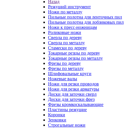
Назад
Режущий инструмент
Ножи по металлу
Пильные полотна для ленточных пил
Пильные полотна для лобзиковых пил
Ножи к пресс-ножницам
Роликовые ножи
Сверла по дереву
Сверла по металлу
Стамески по дереву
Токарные резцы по дереву
Токарные резцы по металлу
Фрезы по дереву
Фрезы по металлу
Шлифовальные круги
Ножевые валы
Ножи для резки проводов
Ножи для резки арматуры
Диски для заточки сверл
Диски для заточки фрез
Фрезы кромкоскалывающие
Пластины режущие
Коронки
Зенковки
Строгальные ножи