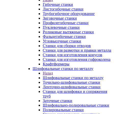
Гибочные станки
Листогибочные станки
Трубогибочное оборудование
Зиговочные станки
Профилегибочные станки
Пуклевочные станки
Роликовые вытяжные станки
Фальцегибочные станки
Угловысечные станки
Станки для сборки отводов
Станки для размотки и правки металла
Станки для изготовления конусов
Станки для изготовления гофроколена
Крафтформеры
Шлифовальные станки по металлу
Назад
Шлифовальные станки по металлу
Точильно-шлифовальные станки
Ленточно-шлифовальные станки
Станки для шлифовки и сопряжения
труб
Заточные станки
Шлифовально-полировальные станки
Полировальные станки