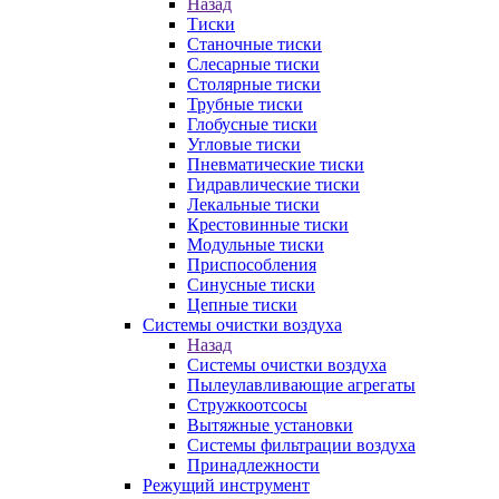
Назад
Тиски
Станочные тиски
Слесарные тиски
Столярные тиски
Трубные тиски
Глобусные тиски
Угловые тиски
Пневматические тиски
Гидравлические тиски
Лекальные тиски
Крестовинные тиски
Модульные тиски
Приспособления
Синусные тиски
Цепные тиски
Системы очистки воздуха
Назад
Системы очистки воздуха
Пылеулавливающие агрегаты
Стружкоотсосы
Вытяжные установки
Системы фильтрации воздуха
Принадлежности
Режущий инструмент