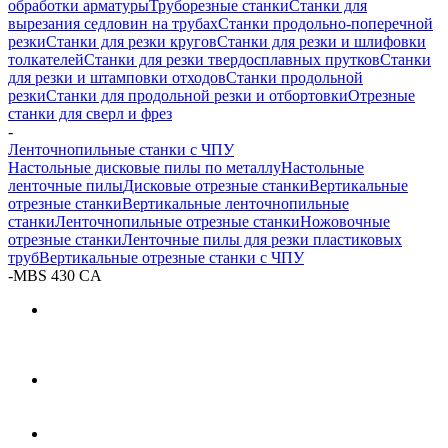
обработки арматуры
Труборезные станки
Станки для
вырезания седловин на трубаx
Станки продольно-поперечной
резки
Станки для резки кругов
Станки для резки и шлифовки
толкателей
Станки для резки твердосплавных прутков
Станки
для резки и штамповки отходов
Станки продольной
резки
Станки для продольной резки и отбортовки
Отрезные
станки для сверл и фрез
-
Ленточнопильные станки с ЧПУ
Настольные дисковые пилы по металлу
Настольные
ленточные пилы
Дисковые отрезные станки
Вертикальные
отрезные станки
Вертикальные ленточнопильные
станки
Ленточнопильные отрезные станки
Ножовочные
отрезные станки
Ленточные пилы для резки пластиковых
труб
Вертикальные отрезные станки с ЧПУ
-
MBS 430 CА