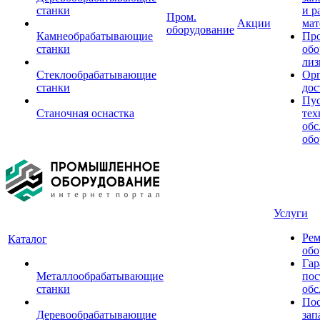
станки
и р
Пром.
Акции
мат
оборудование
Камнеобрабатывающие
Пр
станки
обо
лиз
Стеклообрабатывающие
Орг
станки
дос
Пус
Станочная оснастка
тех
обс
обо
Услуги
Рем
Каталог
обо
Гар
Металлообрабатывающие
пос
станки
обс
Пос
Деревообрабатывающие
зап