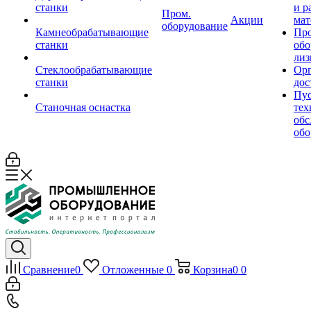
станки
и р
Пром.
Акции
мат
оборудование
Камнеобрабатывающие
Пр
станки
обо
лиз
Стеклообрабатывающие
Орг
станки
дос
Пус
Станочная оснастка
тех
обс
обо
Сравнение
0
Отложенные
0
Корзина
0
0