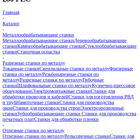
Главная
-
Каталог
-
Металлообрабатывающие станки
Металлообрабатывающие станки
Деревообрабатывающие
станки
Камнеобрабатывающие станки
Стеклообрабатывающие
станки
Станочная оснастка
-
Разрезные станки по металлу
Токарные станки
Сверлильные станки по металлу
Фрезерные
станки по металлу
Резьбонарезные станки по
металлу
Разрезные станки по металлу
Гибочные
станки
Шлифовальные станки по металлу
Кузнечно-прессовое
оборудование
Электромонтажные станки
Станки для
обработки проводов и кабелей
Станки для изготовления РВД
и труб
Намоточные станки
Станки для производства
окон
Станки для производства строп
Электроэрозионные
станки
Зубообрабатывающие станки
Станки для производства
печатных плат
Станки для обработки пленки
-
Отрезные станки по металлу
Отрезные станки по металлу
Рельсорезные станки
Станки для