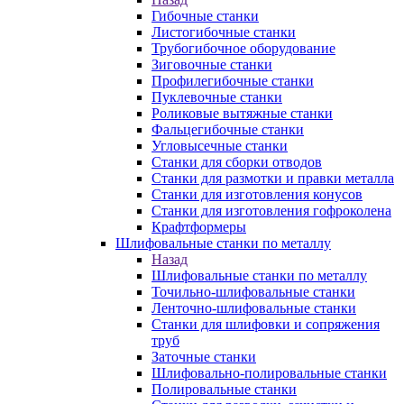
Гибочные станки
Листогибочные станки
Трубогибочное оборудование
Зиговочные станки
Профилегибочные станки
Пуклевочные станки
Роликовые вытяжные станки
Фальцегибочные станки
Угловысечные станки
Станки для сборки отводов
Станки для размотки и правки металла
Станки для изготовления конусов
Станки для изготовления гофроколена
Крафтформеры
Шлифовальные станки по металлу
Назад
Шлифовальные станки по металлу
Точильно-шлифовальные станки
Ленточно-шлифовальные станки
Станки для шлифовки и сопряжения
труб
Заточные станки
Шлифовально-полировальные станки
Полировальные станки