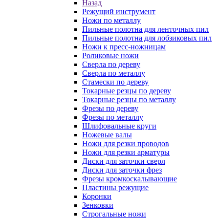
Назад
Режущий инструмент
Ножи по металлу
Пильные полотна для ленточных пил
Пильные полотна для лобзиковых пил
Ножи к пресс-ножницам
Роликовые ножи
Сверла по дереву
Сверла по металлу
Стамески по дереву
Токарные резцы по дереву
Токарные резцы по металлу
Фрезы по дереву
Фрезы по металлу
Шлифовальные круги
Ножевые валы
Ножи для резки проводов
Ножи для резки арматуры
Диски для заточки сверл
Диски для заточки фрез
Фрезы кромкоскалывающие
Пластины режущие
Коронки
Зенковки
Строгальные ножи