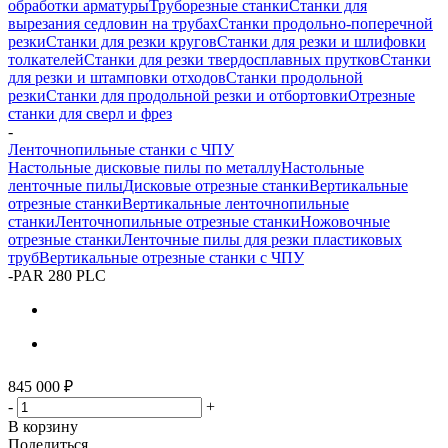
обработки арматуры
Труборезные станки
Станки для
вырезания седловин на трубаx
Станки продольно-поперечной
резки
Станки для резки кругов
Станки для резки и шлифовки
толкателей
Станки для резки твердосплавных прутков
Станки
для резки и штамповки отходов
Станки продольной
резки
Станки для продольной резки и отбортовки
Отрезные
станки для сверл и фрез
-
Ленточнопильные станки с ЧПУ
Настольные дисковые пилы по металлу
Настольные
ленточные пилы
Дисковые отрезные станки
Вертикальные
отрезные станки
Вертикальные ленточнопильные
станки
Ленточнопильные отрезные станки
Ножовочные
отрезные станки
Ленточные пилы для резки пластиковых
труб
Вертикальные отрезные станки с ЧПУ
-
PAR 280 PLC
845 000
₽
-
+
В корзину
Поделиться