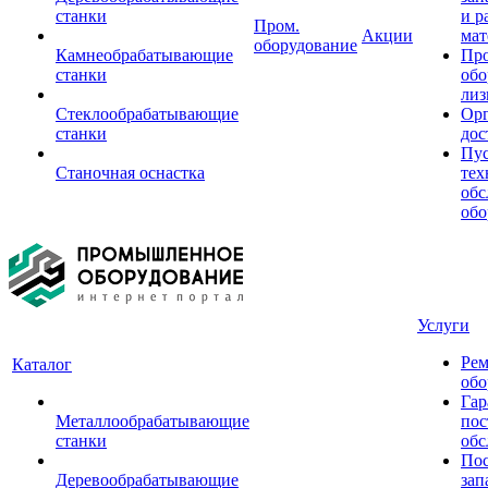
станки
и р
Пром.
Акции
мат
оборудование
Камнеобрабатывающие
Пр
станки
обо
лиз
Стеклообрабатывающие
Орг
станки
дос
Пус
Станочная оснастка
тех
обс
обо
Услуги
Рем
Каталог
обо
Гар
Металлообрабатывающие
пос
станки
обс
Пос
Деревообрабатывающие
зап