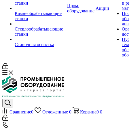
станки
и р
Пром.
Акции
мат
оборудование
Камнеобрабатывающие
Пр
станки
обо
лиз
Стеклообрабатывающие
Орг
станки
дос
Пус
Станочная оснастка
тех
обс
обо
Сравнение
0
Отложенные
0
Корзина
0
0