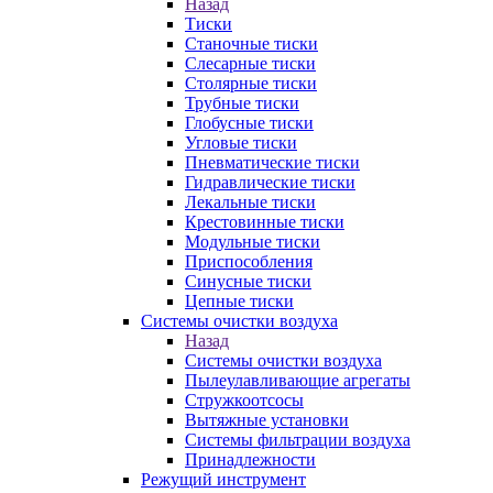
Назад
Тиски
Станочные тиски
Слесарные тиски
Столярные тиски
Трубные тиски
Глобусные тиски
Угловые тиски
Пневматические тиски
Гидравлические тиски
Лекальные тиски
Крестовинные тиски
Модульные тиски
Приспособления
Синусные тиски
Цепные тиски
Системы очистки воздуха
Назад
Системы очистки воздуха
Пылеулавливающие агрегаты
Стружкоотсосы
Вытяжные установки
Системы фильтрации воздуха
Принадлежности
Режущий инструмент