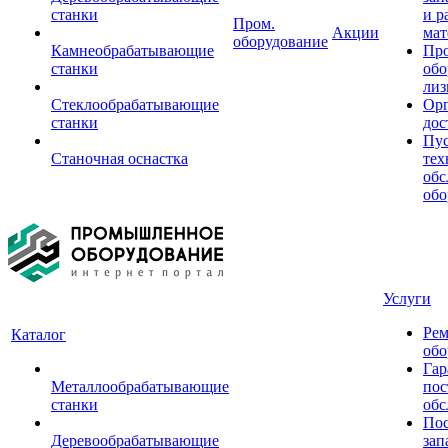
станки
и р
Пром.
Акции
мат
оборудование
Камнеобрабатывающие
Пр
станки
обо
лиз
Стеклообрабатывающие
Орг
станки
дос
Пус
Станочная оснастка
тех
обс
обо
Услуги
Рем
Каталог
обо
Гар
Металлообрабатывающие
пос
станки
обс
Пос
Деревообрабатывающие
зап