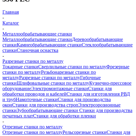
Главная
-
Каталог
-
Металлообрабатывающие станки
Металлообрабатывающие станки
Деревообрабатывающие
станки
Камнеобрабатывающие станки
Стеклообрабатывающие
станки
Станочная оснастка
-
Разрезные станки по металлу
Токарные станки
Сверлильные станки по металлу
Фрезерные
станки по металлу
Резьбонарезные станки по
металлу
Разрезные станки по металлу
Гибочные
станки
Шлифовальные станки по металлу
Кузнечно-прессовое
оборудование
Электромонтажные станки
Станки для
обработки проводов и кабелей
Станки для изготовления РВД
и труб
Намоточные станки
Станки для производства
окон
Станки для производства строп
Электроэрозионные
станки
Зубообрабатывающие станки
Станки для производства
печатных плат
Станки для обработки пленки
-
Отрезные станки по металлу
Отрезные станки по металлу
Рельсорезные станки
Станки для