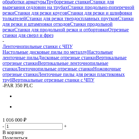
обработки арматуры
Труборезные станки
Станки для
вырезания седловин на трубаx
Станки продольно-поперечной
резки
Станки для резки кругов
Станки для резки и шлифовки
толкателей
Станки для резки твердосплавных прутков
Станки
для резки и штамповки отходов
Станки продольной
резки
Станки для продольной резки и отбортовки
Отрезные
станки для сверл и фрез
-
Ленточнопильные станки с ЧПУ
Настольные дисковые пилы по металлу
Настольные
ленточные пилы
Дисковые отрезные станки
Вертикальные
отрезные станки
Вертикальные ленточнопильные
станки
Ленточнопильные отрезные станки
Ножовочные
отрезные станки
Ленточные пилы для резки пластиковых
труб
Вертикальные отрезные станки с ЧПУ
-
PAR 350 PLC
1 016 000
₽
-
+
В корзину
Поделиться