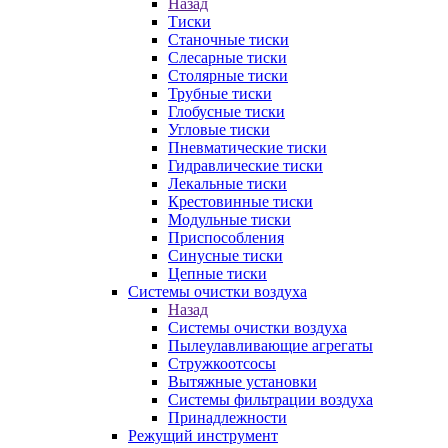
Назад
Тиски
Станочные тиски
Слесарные тиски
Столярные тиски
Трубные тиски
Глобусные тиски
Угловые тиски
Пневматические тиски
Гидравлические тиски
Лекальные тиски
Крестовинные тиски
Модульные тиски
Приспособления
Синусные тиски
Цепные тиски
Системы очистки воздуха
Назад
Системы очистки воздуха
Пылеулавливающие агрегаты
Стружкоотсосы
Вытяжные установки
Системы фильтрации воздуха
Принадлежности
Режущий инструмент