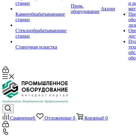
станки
и р
Пром.
Акции
мат
оборудование
Камнеобрабатывающие
Пр
станки
обо
лиз
Стеклообрабатывающие
Орг
станки
дос
Пус
Станочная оснастка
тех
обс
обо
Сравнение
0
Отложенные
0
Корзина
0
0