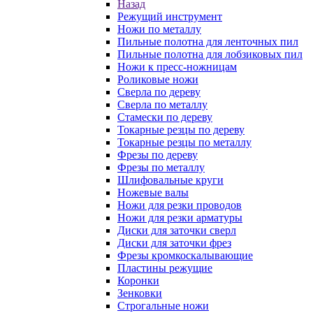
Назад
Режущий инструмент
Ножи по металлу
Пильные полотна для ленточных пил
Пильные полотна для лобзиковых пил
Ножи к пресс-ножницам
Роликовые ножи
Сверла по дереву
Сверла по металлу
Стамески по дереву
Токарные резцы по дереву
Токарные резцы по металлу
Фрезы по дереву
Фрезы по металлу
Шлифовальные круги
Ножевые валы
Ножи для резки проводов
Ножи для резки арматуры
Диски для заточки сверл
Диски для заточки фрез
Фрезы кромкоскалывающие
Пластины режущие
Коронки
Зенковки
Строгальные ножи