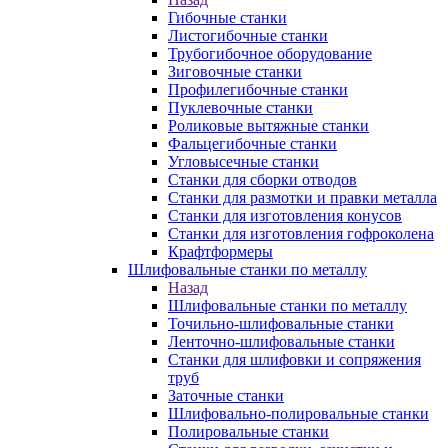
Гибочные станки
Листогибочные станки
Трубогибочное оборудование
Зиговочные станки
Профилегибочные станки
Пуклевочные станки
Роликовые вытяжные станки
Фальцегибочные станки
Угловысечные станки
Станки для сборки отводов
Станки для размотки и правки металла
Станки для изготовления конусов
Станки для изготовления гофроколена
Крафтформеры
Шлифовальные станки по металлу
Назад
Шлифовальные станки по металлу
Точильно-шлифовальные станки
Ленточно-шлифовальные станки
Станки для шлифовки и сопряжения
труб
Заточные станки
Шлифовально-полировальные станки
Полировальные станки