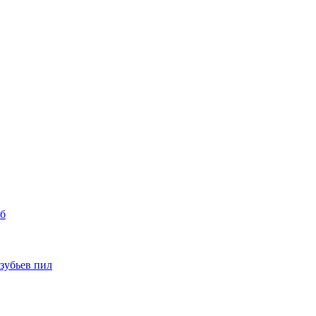
уб
 зубьев пил