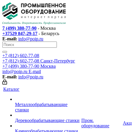
7 (499) 380-77-90
- Москва
+37529 847-29-17
- Беларусь
E-mail:
info@poip.ru
+7 (812) 602-77-08
+7 (812) 602-77-08
Санкт-Петербург
+7 (499) 380-77-90
Москва
info@poip.ru
E-mail
E-mail:
info@poip.ru
Каталог
Металлообрабатывающие
станки
Деревообрабатывающие станки
Пром.
Акц
оборудование
Камнеобрабатывающие станки