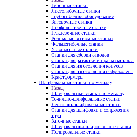
Гибочные станки
Листогибочные станки
Трубогибочное оборудование
Зиговочные станки
Профилегибочные станки
Пуклевочные станки
Роликовые вытяжные станки
Фальцегибочные станки
Угловысечные станки
Станки для сборки отводов
Станки для размотки и правки металла
Станки для изготовления конусов
Станки для изготовления гофроколена
Крафтформеры
Шлифовальные станки по металлу
Назад
Шлифовальные станки по металлу
Точильно-шлифовальные станки
Ленточно-шлифовальные станки
Станки для шлифовки и сопряжения
труб
Заточные станки
Шлифовально-полировальные станки
Полировальные станки