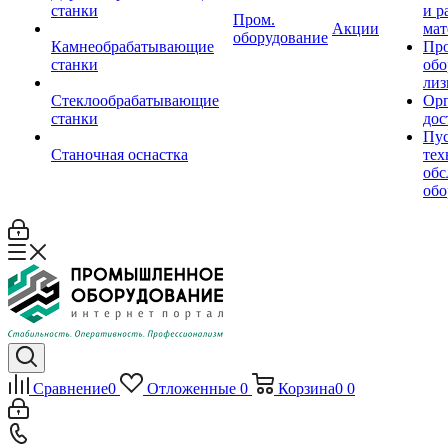
станки
и р
Пром.
Акции
мат
оборудование
Камнеобрабатывающие
Пр
станки
обо
лиз
Стеклообрабатывающие
Орг
станки
дос
Пус
Станочная оснастка
тех
обс
обо
Сравнение
0
Отложенные
0
Корзина
0
0