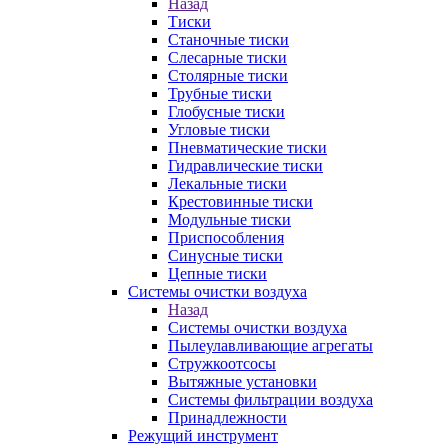
Назад
Тиски
Станочные тиски
Слесарные тиски
Столярные тиски
Трубные тиски
Глобусные тиски
Угловые тиски
Пневматические тиски
Гидравлические тиски
Лекальные тиски
Крестовинные тиски
Модульные тиски
Приспособления
Синусные тиски
Цепные тиски
Системы очистки воздуха
Назад
Системы очистки воздуха
Пылеулавливающие агрегаты
Стружкоотсосы
Вытяжные установки
Системы фильтрации воздуха
Принадлежности
Режущий инструмент