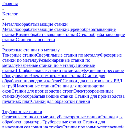
Главная
-
Каталог
-
Металлообрабатывающие станки
Металлообрабатывающие станки
Деревообрабатывающие
станки
Камнеобрабатывающие станки
Стеклообрабатывающие
станки
Станочная оснастка
-
Разрезные станки по металлу
Токарные станки
Сверлильные станки по металлу
Фрезерные
станки по металлу
Резьбонарезные станки по
металлу
Разрезные станки по металлу
Гибочные
станки
Шлифовальные станки по металлу
Кузнечно-прессовое
оборудование
Электромонтажные станки
Станки для
обработки проводов и кабелей
Станки для изготовления РВД
и труб
Намоточные станки
Станки для производства
окон
Станки для производства строп
Электроэрозионные
станки
Зубообрабатывающие станки
Станки для производства
печатных плат
Станки для обработки пленки
-
Труборезные станки
Отрезные станки по металлу
Рельсорезные станки
Станки для
обработки арматуры
Труборезные станки
Станки для
вырезания седловин на трубаx
Станки продольно-поперечной