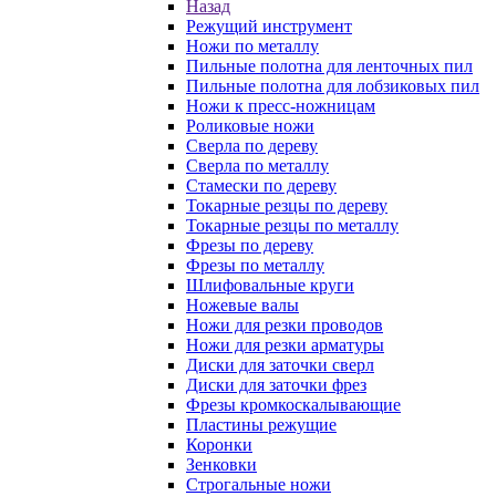
Назад
Режущий инструмент
Ножи по металлу
Пильные полотна для ленточных пил
Пильные полотна для лобзиковых пил
Ножи к пресс-ножницам
Роликовые ножи
Сверла по дереву
Сверла по металлу
Стамески по дереву
Токарные резцы по дереву
Токарные резцы по металлу
Фрезы по дереву
Фрезы по металлу
Шлифовальные круги
Ножевые валы
Ножи для резки проводов
Ножи для резки арматуры
Диски для заточки сверл
Диски для заточки фрез
Фрезы кромкоскалывающие
Пластины режущие
Коронки
Зенковки
Строгальные ножи