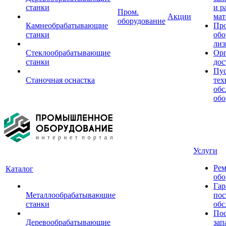
станки
и р
Пром.
Акции
мат
оборудование
Камнеобрабатывающие
Пр
станки
обо
лиз
Стеклообрабатывающие
Орг
станки
дос
Пус
Станочная оснастка
тех
обс
обо
Услуги
Рем
Каталог
обо
Гар
Металлообрабатывающие
пос
станки
обс
Пос
Деревообрабатывающие
зап