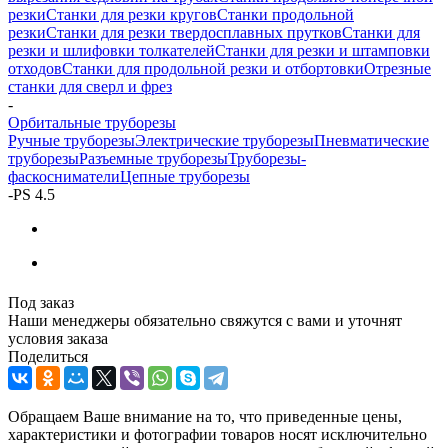
резки
Станки для резки кругов
Станки продольной
резки
Станки для резки твердосплавных прутков
Станки для
резки и шлифовки толкателей
Станки для резки и штамповки
отходов
Станки для продольной резки и отбортовки
Отрезные
станки для сверл и фрез
-
Орбитальные труборезы
Ручные труборезы
Электрические труборезы
Пневматические
труборезы
Разъемные труборезы
Труборезы-
фаскосниматели
Цепные труборезы
-
PS 4.5
Под заказ
Наши менеджеры обязательно свяжутся с вами и уточнят
условия заказа
Поделиться
Обращаем Ваше внимание на то, что приведенные цены,
характеристики и фотографии товаров носят исключительно