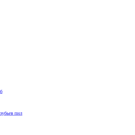
уб
 зубьев пил