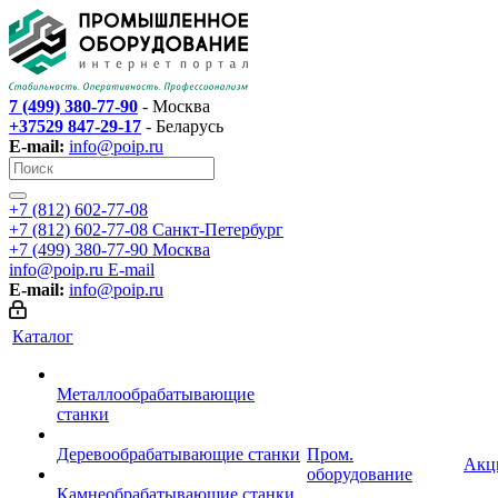
7 (499) 380-77-90
- Москва
+37529 847-29-17
- Беларусь
E-mail:
info@poip.ru
+7 (812) 602-77-08
+7 (812) 602-77-08
Санкт-Петербург
+7 (499) 380-77-90
Москва
info@poip.ru
E-mail
E-mail:
info@poip.ru
Каталог
Металлообрабатывающие
станки
Деревообрабатывающие станки
Пром.
Акц
оборудование
Камнеобрабатывающие станки