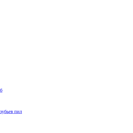
уб
 зубьев пил