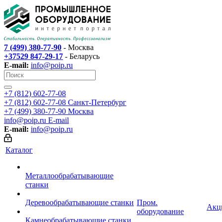
7 (499) 380-77-90
- Москва
+37529 847-29-17
- Беларусь
E-mail:
info@poip.ru
+7 (812) 602-77-08
+7 (812) 602-77-08
Санкт-Петербург
+7 (499) 380-77-90
Москва
info@poip.ru
E-mail
E-mail:
info@poip.ru
Каталог
Металлообрабатывающие
станки
Деревообрабатывающие станки
Пром.
Акц
оборудование
Камнеобрабатывающие станки