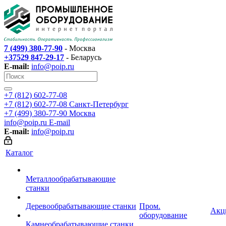
7 (499) 380-77-90
- Москва
+37529 847-29-17
- Беларусь
E-mail:
info@poip.ru
+7 (812) 602-77-08
+7 (812) 602-77-08
Санкт-Петербург
+7 (499) 380-77-90
Москва
info@poip.ru
E-mail
E-mail:
info@poip.ru
Каталог
Металлообрабатывающие
станки
Деревообрабатывающие станки
Пром.
Акц
оборудование
Камнеобрабатывающие станки