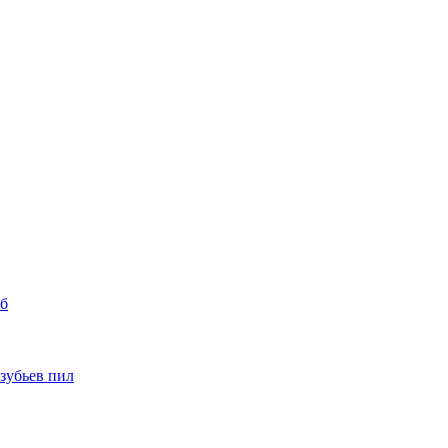
уб
 зубьев пил