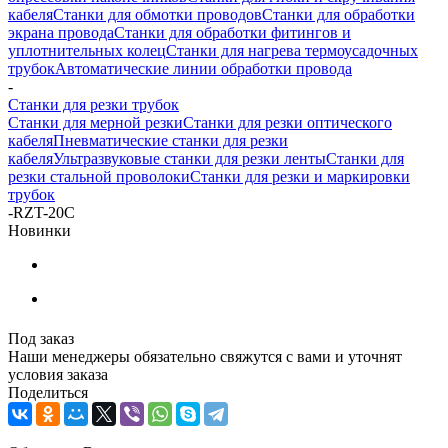
кабеля
Станки для обмотки проводов
Станки для обработки
экрана провода
Станки для обработки фитингов и
уплотнительных колец
Станки для нагрева термоусадочных
трубок
Автоматические линии обработки провода
-
Станки для резки трубок
Станки для мерной резки
Станки для резки оптического
кабеля
Пневматические станки для резки
кабеля
Ультразвуковые станки для резки ленты
Станки для
резки стальной проволоки
Станки для резки и маркировки
трубок
-
RZT-20C
Новинки
Под заказ
Наши менеджеры обязательно свяжутся с вами и уточнят
условия заказа
Поделиться