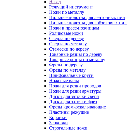
Назад
Режущий инструмент
Ножи по металлу
Пильные полотна для ленточных пил
Пильные полотна для лобзиковых пил
Ножи к пресс-ножницам
Роликовые ножи
Сверла по дереву
Сверла по металлу
Стамески по дереву
Токарные резцы по дереву
Токарные резцы по металлу
Фрезы по дереву
Фрезы по металлу
Шлифовальные круги
Ножевые валы
Ножи для резки проводов
Ножи для резки арматуры
Диски для заточки сверл
Диски для заточки фрез
Фрезы кромкоскалывающие
Пластины режущие
Коронки
Зенковки
Строгальные ножи