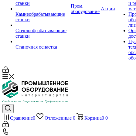
станки
и р
Пром.
Акции
мат
оборудование
Камнеобрабатывающие
Пр
станки
обо
лиз
Стеклообрабатывающие
Орг
станки
дос
Пус
Станочная оснастка
тех
обс
обо
Сравнение
0
Отложенные
0
Корзина
0
0