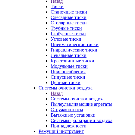
Назад
Тиски
Станочные тиски
Слесарные тиски
Столярные тиски
Трубные тиски
Глобусные тиски
Угловые тиски
Пневматические тиски
Гидравлические тиски
Лекальные тиски
Крестовинные тиски
Модульные тиски
Приспособления
Синусные тиски
Цепные тиски
Системы очистки воздуха
Назад
Системы очистки воздуха
Пылеулавливающие агрегаты
Стружкоотсосы
Вытяжные установки
Системы фильтрации воздуха
Принадлежности
Режущий инструмент