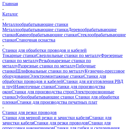
Главная
-
Каталог
-
Металлообрабатывающие станки
Металлообрабатывающие станки
Деревообрабатывающие
станки
Камнеобрабатывающие станки
Стеклообрабатывающие
станки
Станочная оснастка
-
Станки для обработки проводов и кабелей
Токарные станки
Сверлильные станки по металлу
Фрезерные
станки по металлу
Резьбонарезные станки по
металлу
Разрезные станки по металлу
Гибочные
станки
Шлифовальные станки по металлу
Кузнечно-прессовое
оборудование
Электромонтажные станки
Станки для
обработки проводов и кабелей
Станки для изготовления РВД
и труб
Намоточные станки
Станки для производства
окон
Станки для производства строп
Электроэрозионные
станки
Зубообрабатывающие станки
Станки для обработки
пленки
Станки для производства печатных плат
-
Станки для резки проводов
Станки для мерной резки и зачистки кабеля
Станки для
зачистки кабеля
Станки для резки проводов
Станки для
опрессовки наконечников
Станки для гибки и скручивания