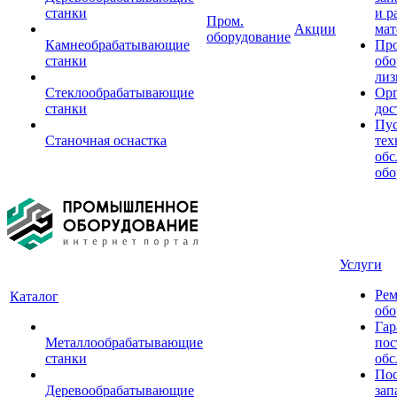
станки
и р
Пром.
Акции
мат
оборудование
Камнеобрабатывающие
Пр
станки
обо
лиз
Стеклообрабатывающие
Орг
станки
дос
Пус
Станочная оснастка
тех
обс
обо
Услуги
Рем
Каталог
обо
Гар
Металлообрабатывающие
пос
станки
обс
Пос
Деревообрабатывающие
зап