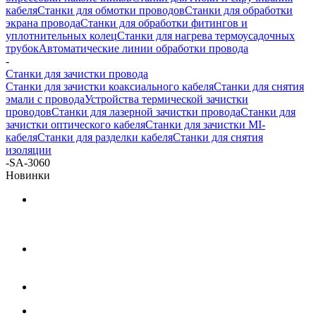
кабеля
Станки для обмотки проводов
Станки для обработки
экрана провода
Станки для обработки фитингов и
уплотнительных колец
Станки для нагрева термоусадочных
трубок
Автоматические линии обработки провода
-
Станки для зачистки провода
Станки для зачистки коаксиального кабеля
Станки для снятия
эмали с провода
Устройства термической зачистки
проводов
Станки для лазерной зачистки провода
Станки для
зачистки оптического кабеля
Станки для зачистки MI-
кабеля
Станки для разделки кабеля
Станки для снятия
изоляции
-
SA-3060
Новинки