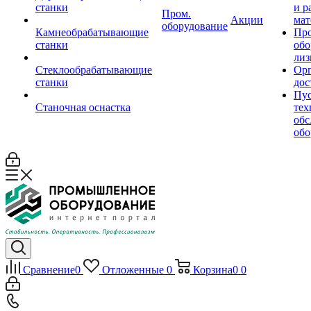
станки
и р
Пром.
Акции
мат
оборудование
Камнеобрабатывающие
Пр
станки
обо
лиз
Стеклообрабатывающие
Орг
станки
дос
Пус
Станочная оснастка
тех
обс
обо
Сравнение
0
Отложенные
0
Корзина
0
0