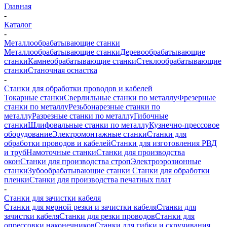
Главная
-
Каталог
-
Металлообрабатывающие станки
Металлообрабатывающие станки
Деревообрабатывающие
станки
Камнеобрабатывающие станки
Стеклообрабатывающие
станки
Станочная оснастка
-
Станки для обработки проводов и кабелей
Токарные станки
Сверлильные станки по металлу
Фрезерные
станки по металлу
Резьбонарезные станки по
металлу
Разрезные станки по металлу
Гибочные
станки
Шлифовальные станки по металлу
Кузнечно-прессовое
оборудование
Электромонтажные станки
Станки для
обработки проводов и кабелей
Станки для изготовления РВД
и труб
Намоточные станки
Станки для производства
окон
Станки для производства строп
Электроэрозионные
станки
Зубообрабатывающие станки
Станки для обработки
пленки
Станки для производства печатных плат
-
Станки для зачистки кабеля
Станки для мерной резки и зачистки кабеля
Станки для
зачистки кабеля
Станки для резки проводов
Станки для
опрессовки наконечников
Станки для гибки и скручивания