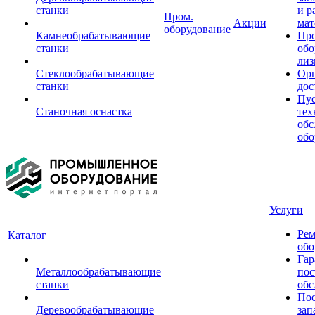
станки
и р
Пром.
Акции
мат
оборудование
Камнеобрабатывающие
Пр
станки
обо
лиз
Стеклообрабатывающие
Орг
станки
дос
Пус
Станочная оснастка
тех
обс
обо
Услуги
Рем
Каталог
обо
Гар
Металлообрабатывающие
пос
станки
обс
Пос
Деревообрабатывающие
зап