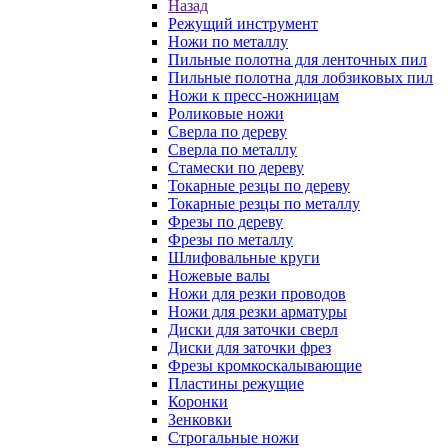
Назад
Режущий инструмент
Ножи по металлу
Пильные полотна для ленточных пил
Пильные полотна для лобзиковых пил
Ножи к пресс-ножницам
Роликовые ножи
Сверла по дереву
Сверла по металлу
Стамески по дереву
Токарные резцы по дереву
Токарные резцы по металлу
Фрезы по дереву
Фрезы по металлу
Шлифовальные круги
Ножевые валы
Ножи для резки проводов
Ножи для резки арматуры
Диски для заточки сверл
Диски для заточки фрез
Фрезы кромкоскалывающие
Пластины режущие
Коронки
Зенковки
Строгальные ножи