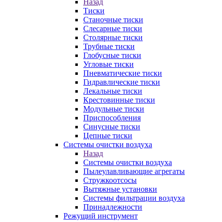
Назад
Тиски
Станочные тиски
Слесарные тиски
Столярные тиски
Трубные тиски
Глобусные тиски
Угловые тиски
Пневматические тиски
Гидравлические тиски
Лекальные тиски
Крестовинные тиски
Модульные тиски
Приспособления
Синусные тиски
Цепные тиски
Системы очистки воздуха
Назад
Системы очистки воздуха
Пылеулавливающие агрегаты
Стружкоотсосы
Вытяжные установки
Системы фильтрации воздуха
Принадлежности
Режущий инструмент