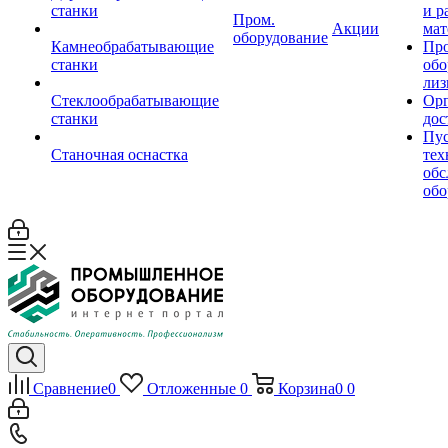
станки
и р
Пром.
Акции
мат
оборудование
Камнеобрабатывающие
Пр
станки
обо
лиз
Стеклообрабатывающие
Орг
станки
дос
Пус
Станочная оснастка
тех
обс
обо
Сравнение
0
Отложенные
0
Корзина
0
0