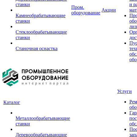
станки
и р
Пром.
Акции
мат
оборудование
Камнеобрабатывающие
Пр
станки
обо
лиз
Стеклообрабатывающие
Орг
станки
дос
Пус
Станочная оснастка
тех
обс
обо
Услуги
Рем
Каталог
обо
Гар
Металлообрабатывающие
пос
станки
обс
Пос
Деревообрабатывающие
зап