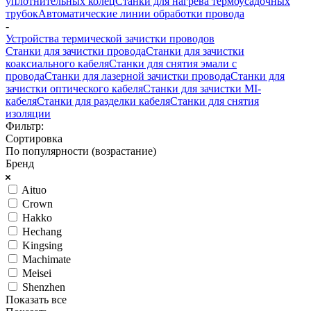
уплотнительных колец
Станки для нагрева термоусадочных
трубок
Автоматические линии обработки провода
-
Устройства термической зачистки проводов
Станки для зачистки провода
Станки для зачистки
коаксиального кабеля
Станки для снятия эмали с
провода
Станки для лазерной зачистки провода
Станки для
зачистки оптического кабеля
Станки для зачистки MI-
кабеля
Станки для разделки кабеля
Станки для снятия
изоляции
Фильтр:
Сортировка
По популярности (возрастание)
Бренд
Aituo
Crown
Hakko
Hechang
Kingsing
Machimate
Meisei
Shenzhen
Показать все