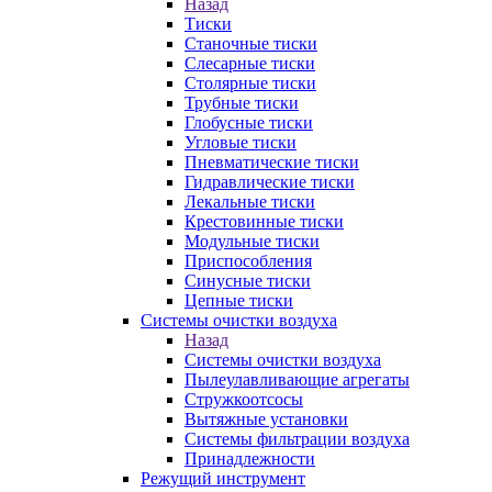
Назад
Тиски
Станочные тиски
Слесарные тиски
Столярные тиски
Трубные тиски
Глобусные тиски
Угловые тиски
Пневматические тиски
Гидравлические тиски
Лекальные тиски
Крестовинные тиски
Модульные тиски
Приспособления
Синусные тиски
Цепные тиски
Системы очистки воздуха
Назад
Системы очистки воздуха
Пылеулавливающие агрегаты
Стружкоотсосы
Вытяжные установки
Системы фильтрации воздуха
Принадлежности
Режущий инструмент