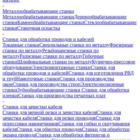
-
Металлообрабатывающие станки
Металлообрабатывающие станки
Деревообрабатывающие
станки
Камнеобрабатывающие станки
Стеклообрабатывающие
станки
Станочная оснастка
-
Станки для обработки проводов и кабелей
Токарные станки
Сверлильные станки по металлу
Фрезерные
станки по металлу
Резьбонарезные станки по
металлу
Разрезные станки по металлу
Гибочные
станки
Шлифовальные станки по металлу
Кузнечно-прессовое
оборудование
Электромонтажные станки
Станки для
обработки проводов и кабелей
Станки для изготовления РВД
и труб
Намоточные станки
Станки для производства
окон
Станки для производства строп
Электроэрозионные
станки
Зубообрабатывающие станки
Станки для обработки
пленки
Станки для производства печатных плат
-
Станки для зачистки кабеля
Станки для мерной резки и зачистки кабеля
Станки для
зачистки кабеля
Станки для резки проводов
Станки для
опрессовки наконечников
Станки для гибки и скручивания
кабеля
Станки для обмотки проводов
Станки для обработки
экрана провода
Станки для обработки фитингов и