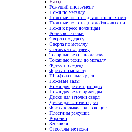
Назад
Режущий инструмент
Ножи по металлу
Пильные полотна для ленточных пил
Пильные полотна для лобзиковых пил
Ножи к пресс-ножницам
Роликовые ножи
Сверла по дереву
Сверла по металлу
Стамески по дереву
Токарные резцы по дереву
Токарные резцы по металлу
Фрезы по дереву
Фрезы по металлу
Шлифовальные круги
Ножевые валы
Ножи для резки проводов
Ножи для резки арматуры
Диски для заточки сверл
Диски для заточки фрез
Фрезы кромкоскалывающие
Пластины режущие
Коронки
Зенковки
Строгальные ножи