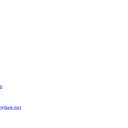
уб
 зубьев пил