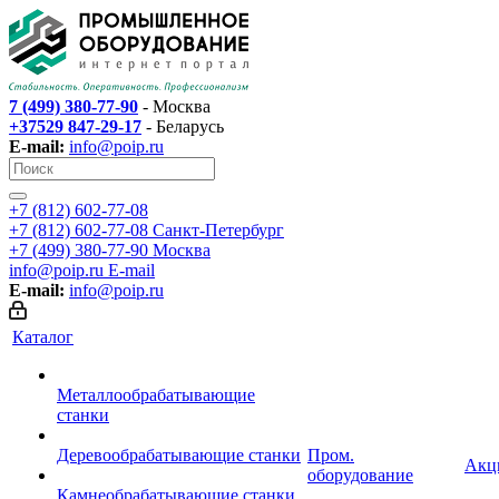
7 (499) 380-77-90
- Москва
+37529 847-29-17
- Беларусь
E-mail:
info@poip.ru
+7 (812) 602-77-08
+7 (812) 602-77-08
Санкт-Петербург
+7 (499) 380-77-90
Москва
info@poip.ru
E-mail
E-mail:
info@poip.ru
Каталог
Металлообрабатывающие
станки
Деревообрабатывающие станки
Пром.
Акц
оборудование
Камнеобрабатывающие станки